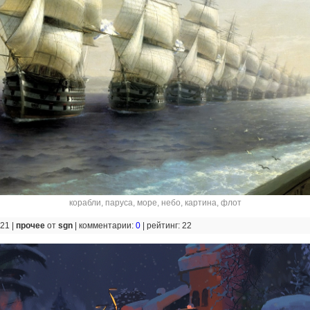
корабли
,
паруса
,
море
,
небо
,
картина
,
флот
:21 |
прочее
от
sgn
|
комментарии:
0
|
рейтинг: 22