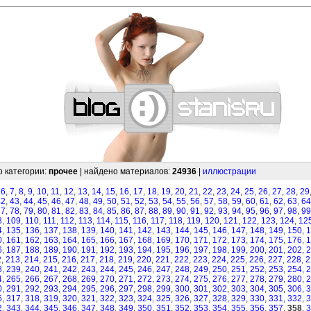
—
—
—
—
—
—
—
—
—
—
—
—
—
—
—
—
—
—
—
—
—
—
—
—
—
—
—
—
о категории:
прочее
| найдено материалов:
24936
|
иллюстрации
,
6
,
7
,
8
,
9
,
10
,
11
,
12
,
13
,
14
,
15
,
16
,
17
,
18
,
19
,
20
,
21
,
22
,
23
,
24
,
25
,
26
,
27
,
28
,
29
42
,
43
,
44
,
45
,
46
,
47
,
48
,
49
,
50
,
51
,
52
,
53
,
54
,
55
,
56
,
57
,
58
,
59
,
60
,
61
,
62
,
63
,
64
77
,
78
,
79
,
80
,
81
,
82
,
83
,
84
,
85
,
86
,
87
,
88
,
89
,
90
,
91
,
92
,
93
,
94
,
95
,
96
,
97
,
98
,
99
8
,
109
,
110
,
111
,
112
,
113
,
114
,
115
,
116
,
117
,
118
,
119
,
120
,
121
,
122
,
123
,
124
,
12
4
,
135
,
136
,
137
,
138
,
139
,
140
,
141
,
142
,
143
,
144
,
145
,
146
,
147
,
148
,
149
,
150
,
1
0
,
161
,
162
,
163
,
164
,
165
,
166
,
167
,
168
,
169
,
170
,
171
,
172
,
173
,
174
,
175
,
176
,
1
6
,
187
,
188
,
189
,
190
,
191
,
192
,
193
,
194
,
195
,
196
,
197
,
198
,
199
,
200
,
201
,
202
,
2
2
,
213
,
214
,
215
,
216
,
217
,
218
,
219
,
220
,
221
,
222
,
223
,
224
,
225
,
226
,
227
,
228
,
2
8
,
239
,
240
,
241
,
242
,
243
,
244
,
245
,
246
,
247
,
248
,
249
,
250
,
251
,
252
,
253
,
254
,
2
4
,
265
,
266
,
267
,
268
,
269
,
270
,
271
,
272
,
273
,
274
,
275
,
276
,
277
,
278
,
279
,
280
,
2
0
,
291
,
292
,
293
,
294
,
295
,
296
,
297
,
298
,
299
,
300
,
301
,
302
,
303
,
304
,
305
,
306
,
3
6
,
317
,
318
,
319
,
320
,
321
,
322
,
323
,
324
,
325
,
326
,
327
,
328
,
329
,
330
,
331
,
332
,
3
2
,
343
,
344
,
345
,
346
,
347
,
348
,
349
,
350
,
351
,
352
,
353
,
354
,
355
,
356
,
357
,
358
,
3