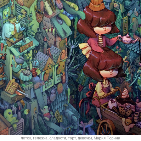
лоток
,
тележка
,
сладости
,
торт
,
девочки
,
Мария Тюрина