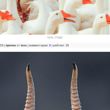
гуси
,
стадо
:59 |
прочее
от
mxx
|
комментарии:
8
|
рейтинг: 36