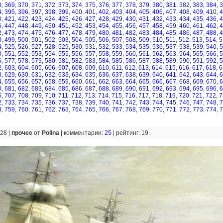
8
,
369
,
370
,
371
,
372
,
373
,
374
,
375
,
376
,
377
,
378
,
379
,
380
,
381
,
382
,
383
,
384
,
3
4
,
395
,
396
,
397
,
398
,
399
,
400
,
401
,
402
,
403
,
404
,
405
,
406
,
407
,
408
,
409
,
410
,
4
0
,
421
,
422
,
423
,
424
,
425
,
426
,
427
,
428
,
429
,
430
,
431
,
432
,
433
,
434
,
435
,
436
,
4
6
,
447
,
448
,
449
,
450
,
451
,
452
,
453
,
454
,
455
,
456
,
457
,
458
,
459
,
460
,
461
,
462
,
4
2
,
473
,
474
,
475
,
476
,
477
,
478
,
479
,
480
,
481
,
482
,
483
,
484
,
485
,
486
,
487
,
488
,
4
8
,
499
,
500
,
501
,
502
,
503
,
504
,
505
,
506
,
507
,
508
,
509
,
510
,
511
,
512
,
513
,
514
,
5
4
,
525
,
526
,
527
,
528
,
529
,
530
,
531
,
532
,
533
,
534
,
535
,
536
,
537
,
538
,
539
,
540
,
5
0
,
551
,
552
,
553
,
554
,
555
,
556
,
557
,
558
,
559
,
560
,
561
,
562
,
563
,
564
,
565
,
566
,
5
6
,
577
,
578
,
579
,
580
,
581
,
582
,
583
,
584
,
585
,
586
,
587
,
588
,
589
,
590
,
591
,
592
,
5
2
,
603
,
604
,
605
,
606
,
607
,
608
,
609
,
610
,
611
,
612
,
613
,
614
,
615
,
616
,
617
,
618
,
6
8
,
629
,
630
,
631
,
632
,
633
,
634
,
635
,
636
,
637
,
638
,
639
,
640
,
641
,
642
,
643
,
644
,
6
4
,
655
,
656
,
657
,
658
,
659
,
660
,
661
,
662
,
663
,
664
,
665
,
666
,
667
,
668
,
669
,
670
,
6
0
,
681
,
682
,
683
,
684
,
685
,
686
,
687
,
688
,
689
,
690
,
691
,
692
,
693
,
694
,
695
,
696
,
6
6
,
707
,
708
,
709
,
710
,
711
,
712
,
713
,
714
,
715
,
716
,
717
,
718
,
719
,
720
,
721
,
722
,
7
2
,
733
,
734
,
735
,
736
,
737
,
738
,
739
,
740
,
741
,
742
,
743
,
744
,
745
,
746
,
747
,
748
,
7
8
,
759
,
760
,
761
,
762
,
763
,
764
,
765
,
766
,
767
,
768
,
769
,
770
,
771
,
772
,
773
,
774
,
7
:28 |
прочее
от
Polina
|
комментарии:
25
|
рейтинг: 19