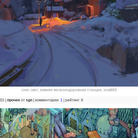
снег
,
свет
,
зимняя железнодорожная станция
,
snatti89
:02 |
прочее
от
sgn
|
комментарии:
1
|
рейтинг: 8