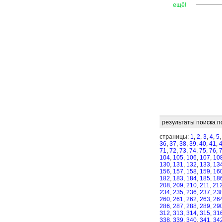
—
—
—
ещё!
результаты поиска п
страницы:
1
,
2
,
3
,
4
,
5
36
,
37
,
38
,
39
,
40
,
41
,
71
,
72
,
73
,
74
,
75
,
76
,
104
,
105
,
106
,
107
,
10
130
,
131
,
132
,
133
,
13
156
,
157
,
158
,
159
,
16
182
,
183
,
184
,
185
,
18
208
,
209
,
210
,
211
,
21
234
,
235
,
236
,
237
,
23
260
,
261
,
262
,
263
,
26
286
,
287
,
288
,
289
,
29
312
,
313
,
314
,
315
,
31
338
,
339
,
340
,
341
,
34