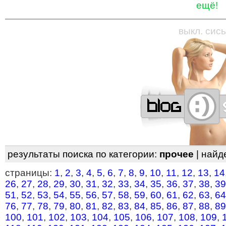
ещё!
—
—
—
—
—
—
—
—
—
—
—
—
—
—
—
—
—
выкл. сись
результаты поиска по категории:
прочее
| найд
страницы:
1
,
2
,
3
,
4
,
5
,
6
,
7
,
8
,
9
,
10
,
11
,
12
,
13
,
14
26
,
27
,
28
,
29
,
30
,
31
,
32
,
33
,
34
,
35
,
36
,
37
,
38
,
39
51
,
52
,
53
,
54
,
55
,
56
,
57
,
58
,
59
,
60
,
61
,
62
,
63
,
64
76
,
77
,
78
,
79
,
80
,
81
,
82
,
83
,
84
,
85
,
86
,
87
,
88
,
89
100
,
101
,
102
,
103
,
104
,
105
,
106
,
107
,
108
,
109
,