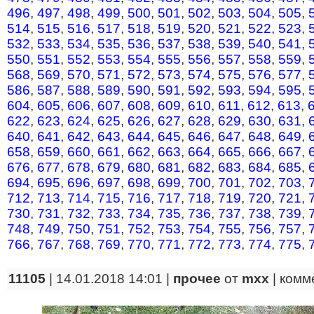
496
,
497
,
498
,
499
,
500
,
501
,
502
,
503
,
504
,
505
,
514
,
515
,
516
,
517
,
518
,
519
,
520
,
521
,
522
,
523
,
532
,
533
,
534
,
535
,
536
,
537
,
538
,
539
,
540
,
541
,
550
,
551
,
552
,
553
,
554
,
555
,
556
,
557
,
558
,
559
,
568
,
569
,
570
,
571
,
572
,
573
,
574
,
575
,
576
,
577
,
586
,
587
,
588
,
589
,
590
,
591
,
592
,
593
,
594
,
595
,
604
,
605
,
606
,
607
,
608
,
609
,
610
,
611
,
612
,
613
,
622
,
623
,
624
,
625
,
626
,
627
,
628
,
629
,
630
,
631
,
640
,
641
,
642
,
643
,
644
,
645
,
646
,
647
,
648
,
649
,
658
,
659
,
660
,
661
,
662
,
663
,
664
,
665
,
666
,
667
,
676
,
677
,
678
,
679
,
680
,
681
,
682
,
683
,
684
,
685
,
694
,
695
,
696
,
697
,
698
,
699
,
700
,
701
,
702
,
703
,
712
,
713
,
714
,
715
,
716
,
717
,
718
,
719
,
720
,
721
,
730
,
731
,
732
,
733
,
734
,
735
,
736
,
737
,
738
,
739
,
748
,
749
,
750
,
751
,
752
,
753
,
754
,
755
,
756
,
757
,
766
,
767
,
768
,
769
,
770
,
771
,
772
,
773
,
774
,
775
,
11105
| 14.01.2018 14:01 |
прочее
от
mxx
|
комм