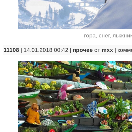
гора
,
снег
,
лыжни
11108
| 14.01.2018 00:42 |
прочее
от
mxx
|
комм