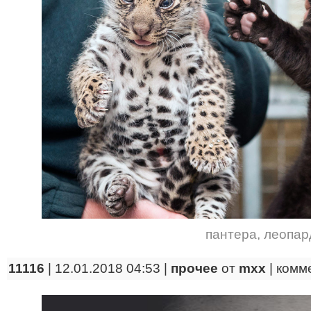
пантера
,
леопар
11116
| 12.01.2018 04:53 |
прочее
от
mxx
|
комм