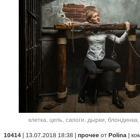
клетка
,
цепь
,
сапоги
,
дырки
,
блондинка
10414
| 13.07.2018 18:38 |
прочее
от
Polina
|
ко