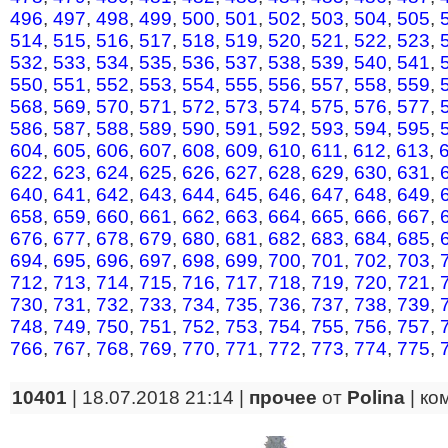
496
,
497
,
498
,
499
,
500
,
501
,
502
,
503
,
504
,
505
,
514
,
515
,
516
,
517
,
518
,
519
,
520
,
521
,
522
,
523
,
532
,
533
,
534
,
535
,
536
,
537
,
538
,
539
,
540
,
541
,
550
,
551
,
552
,
553
,
554
,
555
,
556
,
557
,
558
,
559
,
568
,
569
,
570
,
571
,
572
,
573
,
574
,
575
,
576
,
577
,
586
,
587
,
588
,
589
,
590
,
591
,
592
,
593
,
594
,
595
,
604
,
605
,
606
,
607
,
608
,
609
,
610
,
611
,
612
,
613
,
622
,
623
,
624
,
625
,
626
,
627
,
628
,
629
,
630
,
631
,
640
,
641
,
642
,
643
,
644
,
645
,
646
,
647
,
648
,
649
,
658
,
659
,
660
,
661
,
662
,
663
,
664
,
665
,
666
,
667
,
676
,
677
,
678
,
679
,
680
,
681
,
682
,
683
,
684
,
685
,
694
,
695
,
696
,
697
,
698
,
699
,
700
,
701
,
702
,
703
,
712
,
713
,
714
,
715
,
716
,
717
,
718
,
719
,
720
,
721
,
730
,
731
,
732
,
733
,
734
,
735
,
736
,
737
,
738
,
739
,
748
,
749
,
750
,
751
,
752
,
753
,
754
,
755
,
756
,
757
,
766
,
767
,
768
,
769
,
770
,
771
,
772
,
773
,
774
,
775
,
10401
| 18.07.2018 21:14 |
прочее
от
Polina
|
ко