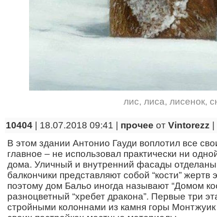
лис
,
лиса
,
лисенок
,
с
10404
| 18.07.2018 09:41 |
прочее
от
Vintorezz
|
В этом здании Антонио Гауди воплотил все сво
главное – не использовал практически ни одно
дома. Уличный и внутренний фасады отделаны 
балкончики представляют собой “кости” жертв 
поэтому дом Бальо иногда называют “Домом ко
разноцветный “хребет дракона”. Первые три э
стройными колоннами из камня горы Монтжуик 