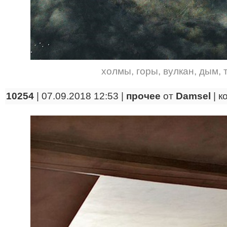
холмы
,
горы
,
вулкан
,
дым
,
10254
| 07.09.2018 12:53 |
прочее
от
Damsel
|
к