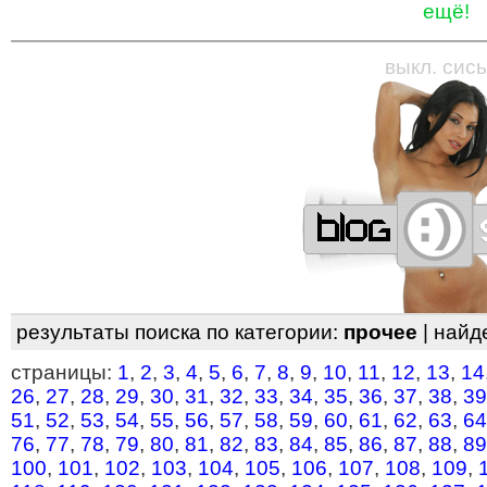
ещё!
—
—
—
—
—
—
—
—
—
—
—
—
—
—
—
—
—
выкл. сись
результаты поиска по категории:
прочее
| найд
страницы:
1
,
2
,
3
,
4
,
5
,
6
,
7
,
8
,
9
,
10
,
11
,
12
,
13
,
14
26
,
27
,
28
,
29
,
30
,
31
,
32
,
33
,
34
,
35
,
36
,
37
,
38
,
39
51
,
52
,
53
,
54
,
55
,
56
,
57
,
58
,
59
,
60
,
61
,
62
,
63
,
64
76
,
77
,
78
,
79
,
80
,
81
,
82
,
83
,
84
,
85
,
86
,
87
,
88
,
89
100
,
101
,
102
,
103
,
104
,
105
,
106
,
107
,
108
,
109
,