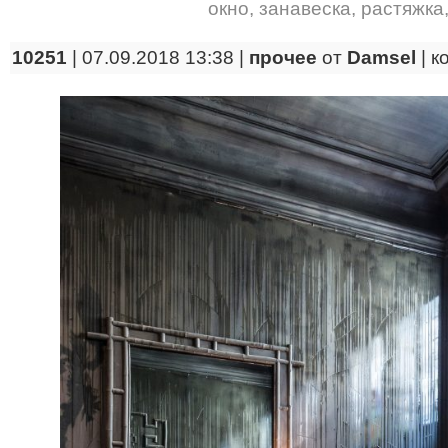
окно
,
занавеска
,
растяжка
10251
| 07.09.2018 13:38 |
прочее
от
Damsel
|
к