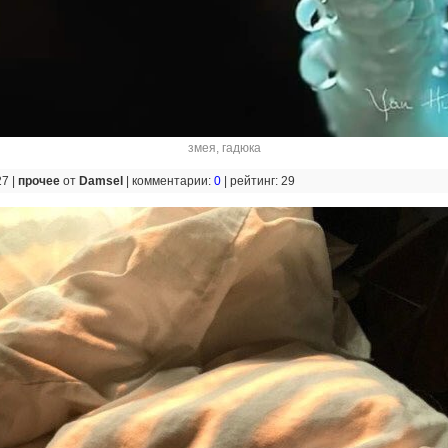
змея
,
гадюка
27 |
прочее
от
Damsel
|
комментарии:
0
|
рейтинг: 29