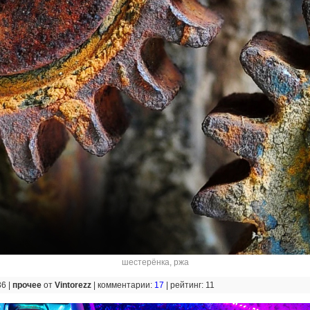
шестерёнка
,
ржа
36 |
прочее
от
Vintorezz
|
комментарии:
17
|
рейтинг: 11