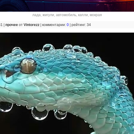
лада
,
жигули
,
автомобиль
,
капли
,
мокрая
31 |
прочее
от
Vintorezz
|
комментарии:
0
|
рейтинг: 34