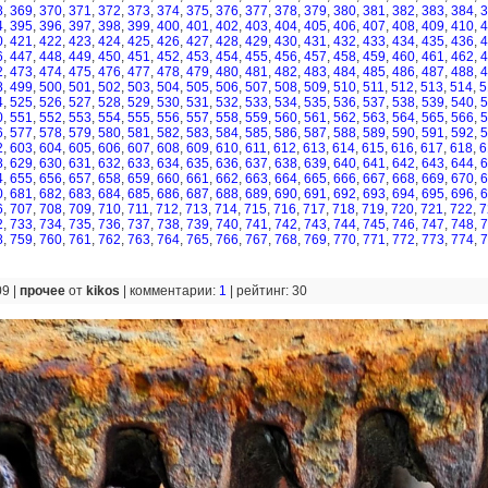
8
,
369
,
370
,
371
,
372
,
373
,
374
,
375
,
376
,
377
,
378
,
379
,
380
,
381
,
382
,
383
,
384
,
3
4
,
395
,
396
,
397
,
398
,
399
,
400
,
401
,
402
,
403
,
404
,
405
,
406
,
407
,
408
,
409
,
410
,
4
0
,
421
,
422
,
423
,
424
,
425
,
426
,
427
,
428
,
429
,
430
,
431
,
432
,
433
,
434
,
435
,
436
,
4
6
,
447
,
448
,
449
,
450
,
451
,
452
,
453
,
454
,
455
,
456
,
457
,
458
,
459
,
460
,
461
,
462
,
4
2
,
473
,
474
,
475
,
476
,
477
,
478
,
479
,
480
,
481
,
482
,
483
,
484
,
485
,
486
,
487
,
488
,
4
8
,
499
,
500
,
501
,
502
,
503
,
504
,
505
,
506
,
507
,
508
,
509
,
510
,
511
,
512
,
513
,
514
,
5
4
,
525
,
526
,
527
,
528
,
529
,
530
,
531
,
532
,
533
,
534
,
535
,
536
,
537
,
538
,
539
,
540
,
5
0
,
551
,
552
,
553
,
554
,
555
,
556
,
557
,
558
,
559
,
560
,
561
,
562
,
563
,
564
,
565
,
566
,
5
6
,
577
,
578
,
579
,
580
,
581
,
582
,
583
,
584
,
585
,
586
,
587
,
588
,
589
,
590
,
591
,
592
,
5
2
,
603
,
604
,
605
,
606
,
607
,
608
,
609
,
610
,
611
,
612
,
613
,
614
,
615
,
616
,
617
,
618
,
6
8
,
629
,
630
,
631
,
632
,
633
,
634
,
635
,
636
,
637
,
638
,
639
,
640
,
641
,
642
,
643
,
644
,
6
4
,
655
,
656
,
657
,
658
,
659
,
660
,
661
,
662
,
663
,
664
,
665
,
666
,
667
,
668
,
669
,
670
,
6
0
,
681
,
682
,
683
,
684
,
685
,
686
,
687
,
688
,
689
,
690
,
691
,
692
,
693
,
694
,
695
,
696
,
6
6
,
707
,
708
,
709
,
710
,
711
,
712
,
713
,
714
,
715
,
716
,
717
,
718
,
719
,
720
,
721
,
722
,
7
2
,
733
,
734
,
735
,
736
,
737
,
738
,
739
,
740
,
741
,
742
,
743
,
744
,
745
,
746
,
747
,
748
,
7
8
,
759
,
760
,
761
,
762
,
763
,
764
,
765
,
766
,
767
,
768
,
769
,
770
,
771
,
772
,
773
,
774
,
7
09 |
прочее
от
kikos
|
комментарии:
1
|
рейтинг: 30