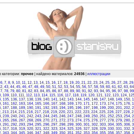
—
—
—
—
—
—
—
—
—
—
—
—
—
—
—
—
—
—
—
—
—
—
—
—
—
—
—
—
о категории:
прочее
| найдено материалов:
24936
|
иллюстрации
,
6
,
7
,
8
,
9
,
10
,
11
,
12
,
13
,
14
,
15
,
16
,
17
,
18
,
19
,
20
,
21
,
22
,
23
,
24
,
25
,
26
,
27
,
28
,
29
42
,
43
,
44
,
45
,
46
,
47
,
48
,
49
,
50
,
51
,
52
,
53
,
54
,
55
,
56
,
57
,
58
,
59
,
60
,
61
,
62
,
63
,
64
77
,
78
,
79
,
80
,
81
,
82
,
83
,
84
,
85
,
86
,
87
,
88
,
89
,
90
,
91
,
92
,
93
,
94
,
95
,
96
,
97
,
98
,
99
8
,
109
,
110
,
111
,
112
,
113
,
114
,
115
,
116
,
117
,
118
,
119
,
120
,
121
,
122
,
123
,
124
,
12
4
,
135
,
136
,
137
,
138
,
139
,
140
,
141
,
142
,
143
,
144
,
145
,
146
,
147
,
148
,
149
,
150
,
1
0
,
161
,
162
,
163
,
164
,
165
,
166
,
167
,
168
,
169
,
170
,
171
,
172
,
173
,
174
,
175
,
176
,
1
6
,
187
,
188
,
189
,
190
,
191
,
192
,
193
,
194
,
195
,
196
,
197
,
198
,
199
,
200
,
201
,
202
,
2
2
,
213
,
214
,
215
,
216
,
217
,
218
,
219
,
220
,
221
,
222
,
223
,
224
,
225
,
226
,
227
,
228
,
2
8
,
239
,
240
,
241
,
242
,
243
,
244
,
245
,
246
,
247
,
248
,
249
,
250
,
251
,
252
,
253
,
254
,
2
4
,
265
,
266
,
267
,
268
,
269
,
270
,
271
,
272
,
273
,
274
,
275
,
276
,
277
,
278
,
279
,
280
,
2
0
,
291
,
292
,
293
,
294
,
295
,
296
,
297
,
298
,
299
,
300
,
301
,
302
,
303
,
304
,
305
,
306
,
3
6
,
317
,
318
,
319
,
320
,
321
,
322
,
323
,
324
,
325
,
326
,
327
,
328
,
329
,
330
,
331
,
332
,
3
2
,
343
,
344
,
345
,
346
,
347
,
348
,
349
,
350
,
351
,
352
,
353
,
354
,
355
,
356
,
357
,
358
,
3