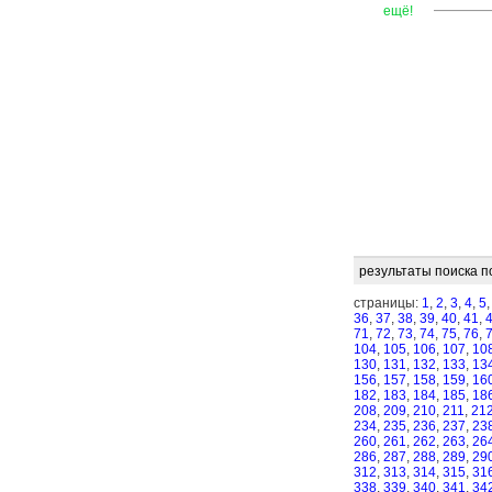
—
—
—
ещё!
результаты поиска п
страницы:
1
,
2
,
3
,
4
,
5
36
,
37
,
38
,
39
,
40
,
41
,
71
,
72
,
73
,
74
,
75
,
76
,
104
,
105
,
106
,
107
,
10
130
,
131
,
132
,
133
,
13
156
,
157
,
158
,
159
,
16
182
,
183
,
184
,
185
,
18
208
,
209
,
210
,
211
,
21
234
,
235
,
236
,
237
,
23
260
,
261
,
262
,
263
,
26
286
,
287
,
288
,
289
,
29
312
,
313
,
314
,
315
,
31
338
,
339
,
340
,
341
,
34