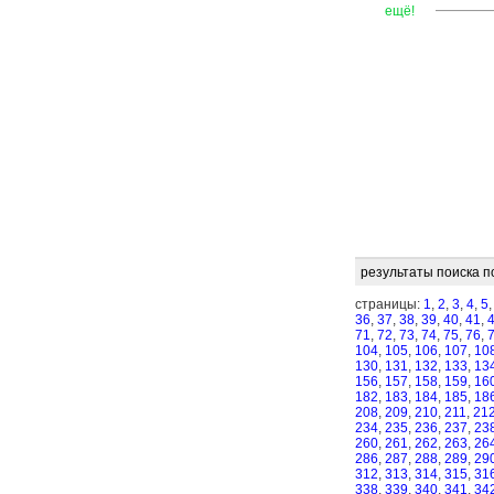
—
—
—
ещё!
результаты поиска п
страницы:
1
,
2
,
3
,
4
,
5
36
,
37
,
38
,
39
,
40
,
41
,
71
,
72
,
73
,
74
,
75
,
76
,
104
,
105
,
106
,
107
,
10
130
,
131
,
132
,
133
,
13
156
,
157
,
158
,
159
,
16
182
,
183
,
184
,
185
,
18
208
,
209
,
210
,
211
,
21
234
,
235
,
236
,
237
,
23
260
,
261
,
262
,
263
,
26
286
,
287
,
288
,
289
,
29
312
,
313
,
314
,
315
,
31
338
,
339
,
340
,
341
,
34