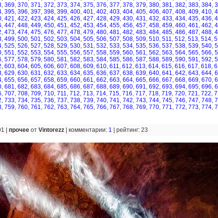
8
,
369
,
370
,
371
,
372
,
373
,
374
,
375
,
376
,
377
,
378
,
379
,
380
,
381
,
382
,
383
,
384
,
3
4
,
395
,
396
,
397
,
398
,
399
,
400
,
401
,
402
,
403
,
404
,
405
,
406
,
407
,
408
,
409
,
410
,
4
0
,
421
,
422
,
423
,
424
,
425
,
426
,
427
,
428
,
429
,
430
,
431
,
432
,
433
,
434
,
435
,
436
,
4
6
,
447
,
448
,
449
,
450
,
451
,
452
,
453
,
454
,
455
,
456
,
457
,
458
,
459
,
460
,
461
,
462
,
4
2
,
473
,
474
,
475
,
476
,
477
,
478
,
479
,
480
,
481
,
482
,
483
,
484
,
485
,
486
,
487
,
488
,
4
8
,
499
,
500
,
501
,
502
,
503
,
504
,
505
,
506
,
507
,
508
,
509
,
510
,
511
,
512
,
513
,
514
,
5
4
,
525
,
526
,
527
,
528
,
529
,
530
,
531
,
532
,
533
,
534
,
535
,
536
,
537
,
538
,
539
,
540
,
5
0
,
551
,
552
,
553
,
554
,
555
,
556
,
557
,
558
,
559
,
560
,
561
,
562
,
563
,
564
,
565
,
566
,
5
6
,
577
,
578
,
579
,
580
,
581
,
582
,
583
,
584
,
585
,
586
,
587
,
588
,
589
,
590
,
591
,
592
,
5
2
,
603
,
604
,
605
,
606
,
607
,
608
,
609
,
610
,
611
,
612
,
613
,
614
,
615
,
616
,
617
,
618
,
6
8
,
629
,
630
,
631
,
632
,
633
,
634
,
635
,
636
,
637
,
638
,
639
,
640
,
641
,
642
,
643
,
644
,
6
4
,
655
,
656
,
657
,
658
,
659
,
660
,
661
,
662
,
663
,
664
,
665
,
666
,
667
,
668
,
669
,
670
,
6
0
,
681
,
682
,
683
,
684
,
685
,
686
,
687
,
688
,
689
,
690
,
691
,
692
,
693
,
694
,
695
,
696
,
6
6
,
707
,
708
,
709
,
710
,
711
,
712
,
713
,
714
,
715
,
716
,
717
,
718
,
719
,
720
,
721
,
722
,
7
2
,
733
,
734
,
735
,
736
,
737
,
738
,
739
,
740
,
741
,
742
,
743
,
744
,
745
,
746
,
747
,
748
,
7
8
,
759
,
760
,
761
,
762
,
763
,
764
,
765
,
766
,
767
,
768
,
769
,
770
,
771
,
772
,
773
,
774
,
7
01 |
прочее
от
Vintorezz
|
комментарии:
1
|
рейтинг: 23