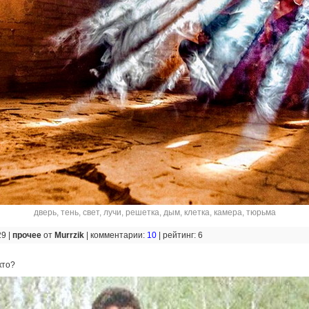
дверь
,
тень
,
свет
,
лучи
,
решетка
,
дым
,
клетка
,
камера
,
тюрьма
29 |
прочее
от
Murrzik
|
комментарии:
10
|
рейтинг: 6
кто?