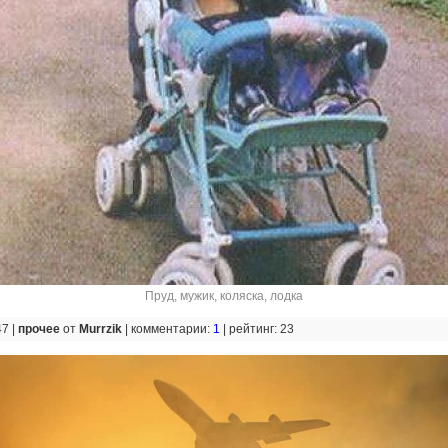
Пруд
,
мужик
,
коляска
,
лодка
47 |
прочее
от
Murrzik
|
комментарии:
1
|
рейтинг: 23