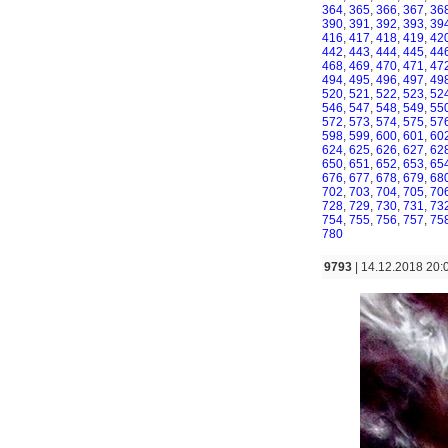
364
,
365
,
366
,
367
,
36
390
,
391
,
392
,
393
,
39
416
,
417
,
418
,
419
,
42
442
,
443
,
444
,
445
,
44
468
,
469
,
470
,
471
,
47
494
,
495
,
496
,
497
,
49
520
,
521
,
522
,
523
,
52
546
,
547
,
548
,
549
,
55
572
,
573
,
574
,
575
,
57
598
,
599
,
600
,
601
,
60
624
,
625
,
626
,
627
,
62
650
,
651
,
652
,
653
,
65
676
,
677
,
678
,
679
,
68
702
,
703
,
704
,
705
,
70
728
,
729
,
730
,
731
,
73
754
,
755
,
756
,
757
,
75
780
9793
| 14.12.2018 20: