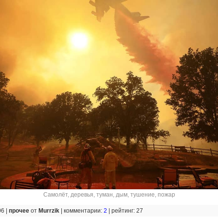
Самолёт
,
деревья
,
туман
,
дым
,
тушение
,
пожар
06 |
прочее
от
Murrzik
|
комментарии:
2
|
рейтинг: 27