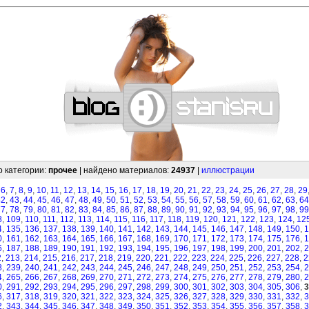
—
—
—
—
—
—
—
—
—
—
—
—
—
—
—
—
—
—
—
—
—
—
—
—
—
—
—
—
о категории:
прочее
| найдено материалов:
24937
|
иллюстрации
,
6
,
7
,
8
,
9
,
10
,
11
,
12
,
13
,
14
,
15
,
16
,
17
,
18
,
19
,
20
,
21
,
22
,
23
,
24
,
25
,
26
,
27
,
28
,
29
42
,
43
,
44
,
45
,
46
,
47
,
48
,
49
,
50
,
51
,
52
,
53
,
54
,
55
,
56
,
57
,
58
,
59
,
60
,
61
,
62
,
63
,
64
77
,
78
,
79
,
80
,
81
,
82
,
83
,
84
,
85
,
86
,
87
,
88
,
89
,
90
,
91
,
92
,
93
,
94
,
95
,
96
,
97
,
98
,
99
8
,
109
,
110
,
111
,
112
,
113
,
114
,
115
,
116
,
117
,
118
,
119
,
120
,
121
,
122
,
123
,
124
,
12
4
,
135
,
136
,
137
,
138
,
139
,
140
,
141
,
142
,
143
,
144
,
145
,
146
,
147
,
148
,
149
,
150
,
1
0
,
161
,
162
,
163
,
164
,
165
,
166
,
167
,
168
,
169
,
170
,
171
,
172
,
173
,
174
,
175
,
176
,
1
6
,
187
,
188
,
189
,
190
,
191
,
192
,
193
,
194
,
195
,
196
,
197
,
198
,
199
,
200
,
201
,
202
,
2
2
,
213
,
214
,
215
,
216
,
217
,
218
,
219
,
220
,
221
,
222
,
223
,
224
,
225
,
226
,
227
,
228
,
2
8
,
239
,
240
,
241
,
242
,
243
,
244
,
245
,
246
,
247
,
248
,
249
,
250
,
251
,
252
,
253
,
254
,
2
4
,
265
,
266
,
267
,
268
,
269
,
270
,
271
,
272
,
273
,
274
,
275
,
276
,
277
,
278
,
279
,
280
,
2
0
,
291
,
292
,
293
,
294
,
295
,
296
,
297
,
298
,
299
,
300
,
301
,
302
,
303
,
304
,
305
,
306
,
3
6
,
317
,
318
,
319
,
320
,
321
,
322
,
323
,
324
,
325
,
326
,
327
,
328
,
329
,
330
,
331
,
332
,
3
2
,
343
,
344
,
345
,
346
,
347
,
348
,
349
,
350
,
351
,
352
,
353
,
354
,
355
,
356
,
357
,
358
,
3