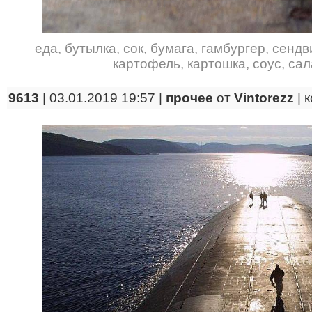
еда
,
бутылка
,
сок
,
бумага
,
гамбургер
,
сендв
картофель
,
картошка
,
соус
,
сал
9613
| 03.01.2019 19:57 |
прочее
от
Vintorezz
|
к