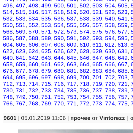
496
,
497
,
498
,
499
,
500
,
501
,
502
,
503
,
504
,
505
,
514
,
515
,
516
,
517
,
518
,
519
,
520
,
521
,
522
,
523
,
532
,
533
,
534
,
535
,
536
,
537
,
538
,
539
,
540
,
541
,
550
,
551
,
552
,
553
,
554
,
555
,
556
,
557
,
558
,
559
,
568
,
569
,
570
,
571
,
572
,
573
,
574
,
575
,
576
,
577
,
586
,
587
,
588
,
589
,
590
,
591
,
592
,
593
,
594
,
595
,
604
,
605
,
606
,
607
,
608
,
609
,
610
,
611
,
612
,
613
,
622
,
623
,
624
,
625
,
626
,
627
,
628
,
629
,
630
,
631
,
640
,
641
,
642
,
643
,
644
,
645
,
646
,
647
,
648
,
649
,
658
,
659
,
660
,
661
,
662
,
663
,
664
,
665
,
666
,
667
,
676
,
677
,
678
,
679
,
680
,
681
,
682
,
683
,
684
,
685
,
694
,
695
,
696
,
697
,
698
,
699
,
700
,
701
,
702
,
703
,
712
,
713
,
714
,
715
,
716
,
717
,
718
,
719
,
720
,
721
,
730
,
731
,
732
,
733
,
734
,
735
,
736
,
737
,
738
,
739
,
748
,
749
,
750
,
751
,
752
,
753
,
754
,
755
,
756
,
757
,
766
,
767
,
768
,
769
,
770
,
771
,
772
,
773
,
774
,
775
,
9601
| 05.01.2019 11:06 |
прочее
от
Vintorezz
|
к