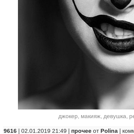
джокер
,
макияж
,
девушка
,
р
9616
| 02.01.2019 21:49 |
прочее
от
Polina
|
ком