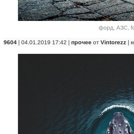
форд
,
АЗС
,
f
9604
| 04.01.2019 17:42 |
прочее
от
Vintorezz
|
к