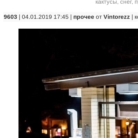
кактусы
,
снег
,
п
9603
| 04.01.2019 17:45 |
прочее
от
Vintorezz
|
к