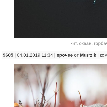
кит
,
океан
,
горба
9605
| 04.01.2019 11:34 |
прочее
от
Murrzik
|
ко