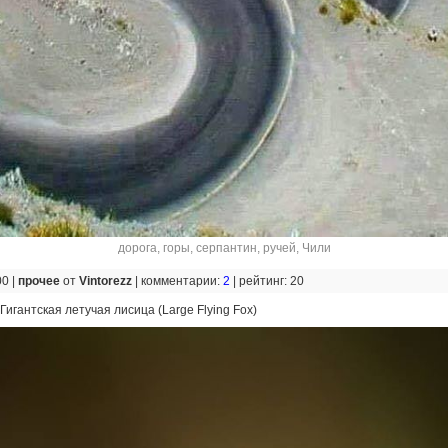
дорога
,
горы
,
серпантин
,
ручей
,
Чили
00 |
прочее
от
Vintorezz
|
комментарии:
2
|
рейтинг: 20
Гигантская летучая лисица (Large Flying Fox)