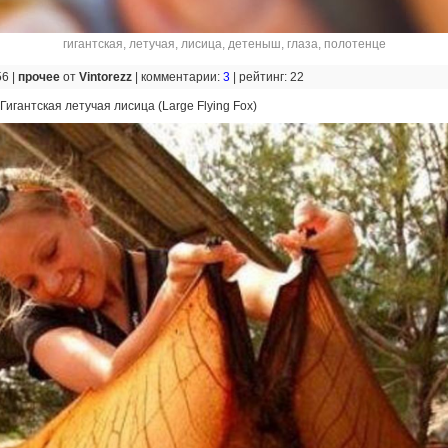
гигантская
,
летучая
,
лисица
,
детеныш
,
глаза
,
полотенце
56 |
прочее
от
Vintorezz
|
комментарии:
3
|
рейтинг: 22
Гигантская летучая лисица (Large Flying Fox)