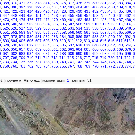
8
,
369
,
370
,
371
,
372
,
373
,
374
,
375
,
376
,
377
,
378
,
379
,
380
,
381
,
382
,
383
,
384
,
3
4
,
395
,
396
,
397
,
398
,
399
,
400
,
401
,
402
,
403
,
404
,
405
,
406
,
407
,
408
,
409
,
410
,
4
0
,
421
,
422
,
423
,
424
,
425
,
426
,
427
,
428
,
429
,
430
,
431
,
432
,
433
,
434
,
435
,
436
,
4
6
,
447
,
448
,
449
,
450
,
451
,
452
,
453
,
454
,
455
,
456
,
457
,
458
,
459
,
460
,
461
,
462
,
4
2
,
473
,
474
,
475
,
476
,
477
,
478
,
479
,
480
,
481
,
482
,
483
,
484
,
485
,
486
,
487
,
488
,
4
8
,
499
,
500
,
501
,
502
,
503
,
504
,
505
,
506
,
507
,
508
,
509
,
510
,
511
,
512
,
513
,
514
,
5
4
,
525
,
526
,
527
,
528
,
529
,
530
,
531
,
532
,
533
,
534
,
535
,
536
,
537
,
538
,
539
,
540
,
5
0
,
551
,
552
,
553
,
554
,
555
,
556
,
557
,
558
,
559
,
560
,
561
,
562
,
563
,
564
,
565
,
566
,
5
6
,
577
,
578
,
579
,
580
,
581
,
582
,
583
,
584
,
585
,
586
,
587
,
588
,
589
,
590
,
591
,
592
,
5
2
,
603
,
604
,
605
,
606
,
607
,
608
,
609
,
610
,
611
,
612
,
613
,
614
,
615
,
616
,
617
,
618
,
6
8
,
629
,
630
,
631
,
632
,
633
,
634
,
635
,
636
,
637
,
638
,
639
,
640
,
641
,
642
,
643
,
644
,
6
4
,
655
,
656
,
657
,
658
,
659
,
660
,
661
,
662
,
663
,
664
,
665
,
666
,
667
,
668
,
669
,
670
,
6
0
,
681
,
682
,
683
,
684
,
685
,
686
,
687
,
688
,
689
,
690
,
691
,
692
,
693
,
694
,
695
,
696
,
6
6
,
707
,
708
,
709
,
710
,
711
,
712
,
713
,
714
,
715
,
716
,
717
,
718
,
719
,
720
,
721
,
722
,
7
2
,
733
,
734
,
735
,
736
,
737
,
738
,
739
,
740
,
741
,
742
,
743
,
744
,
745
,
746
,
747
,
748
,
7
8
,
759
,
760
,
761
,
762
,
763
,
764
,
765
,
766
,
767
,
768
,
769
,
770
,
771
,
772
,
773
,
774
,
7
52 |
прочее
от
Vintorezz
|
комментарии:
1
|
рейтинг: 31