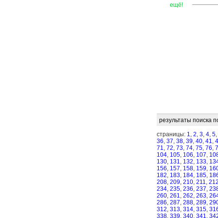
—
—
—
ещё!
результаты поиска п
страницы:
1
,
2
,
3
,
4
,
5
36
,
37
,
38
,
39
,
40
,
41
,
71
,
72
,
73
,
74
,
75
,
76
,
104
,
105
,
106
,
107
,
10
130
,
131
,
132
,
133
,
13
156
,
157
,
158
,
159
,
16
182
,
183
,
184
,
185
,
18
208
,
209
,
210
,
211
,
21
234
,
235
,
236
,
237
,
23
260
,
261
,
262
,
263
,
26
286
,
287
,
288
,
289
,
29
312
,
313
,
314
,
315
,
31
338
,
339
,
340
,
341
,
34