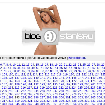
—
—
—
—
—
—
—
—
—
—
—
—
—
—
—
—
—
—
—
—
—
—
—
—
—
—
—
—
о категории:
прочее
| найдено материалов:
24936
|
иллюстрации
,
6
,
7
,
8
,
9
,
10
,
11
,
12
,
13
,
14
,
15
,
16
,
17
,
18
,
19
,
20
,
21
,
22
,
23
,
24
,
25
,
26
,
27
,
28
,
29
42
,
43
,
44
,
45
,
46
,
47
,
48
,
49
,
50
,
51
,
52
,
53
,
54
,
55
,
56
,
57
,
58
,
59
,
60
,
61
,
62
,
63
,
64
77
,
78
,
79
,
80
,
81
,
82
,
83
,
84
,
85
,
86
,
87
,
88
,
89
,
90
,
91
,
92
,
93
,
94
,
95
,
96
,
97
,
98
,
99
8
,
109
,
110
,
111
,
112
,
113
,
114
,
115
,
116
,
117
,
118
,
119
,
120
,
121
,
122
,
123
,
124
,
12
4
,
135
,
136
,
137
,
138
,
139
,
140
,
141
,
142
,
143
,
144
,
145
,
146
,
147
,
148
,
149
,
150
,
1
0
,
161
,
162
,
163
,
164
,
165
,
166
,
167
,
168
,
169
,
170
,
171
,
172
,
173
,
174
,
175
,
176
,
1
6
,
187
,
188
,
189
,
190
,
191
,
192
,
193
,
194
,
195
,
196
,
197
,
198
,
199
,
200
,
201
,
202
,
2
2
,
213
,
214
,
215
,
216
,
217
,
218
,
219
,
220
,
221
,
222
,
223
,
224
,
225
,
226
,
227
,
228
,
2
8
,
239
,
240
,
241
,
242
,
243
,
244
,
245
,
246
,
247
,
248
,
249
,
250
,
251
,
252
,
253
,
254
,
2
4
,
265
,
266
,
267
,
268
,
269
,
270
,
271
,
272
,
273
,
274
,
275
,
276
,
277
,
278
,
279
,
280
,
2
0
,
291
,
292
,
293
,
294
,
295
,
296
,
297
,
298
,
299
,
300
,
301
,
302
,
303
,
304
,
305
,
306
,
3
6
,
317
,
318
,
319
,
320
,
321
,
322
,
323
,
324
,
325
,
326
,
327
,
328
,
329
,
330
,
331
,
332
,
3
2
,
343
,
344
,
345
,
346
,
347
,
348
,
349
,
350
,
351
,
352
,
353
,
354
,
355
,
356
,
357
,
358
,
3