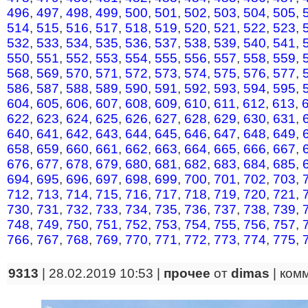
496
,
497
,
498
,
499
,
500
,
501
,
502
,
503
,
504
,
505
,
514
,
515
,
516
,
517
,
518
,
519
,
520
,
521
,
522
,
523
,
532
,
533
,
534
,
535
,
536
,
537
,
538
,
539
,
540
,
541
,
550
,
551
,
552
,
553
,
554
,
555
,
556
,
557
,
558
,
559
,
568
,
569
,
570
,
571
,
572
,
573
,
574
,
575
,
576
,
577
,
586
,
587
,
588
,
589
,
590
,
591
,
592
,
593
,
594
,
595
,
604
,
605
,
606
,
607
,
608
,
609
,
610
,
611
,
612
,
613
,
622
,
623
,
624
,
625
,
626
,
627
,
628
,
629
,
630
,
631
,
640
,
641
,
642
,
643
,
644
,
645
,
646
,
647
,
648
,
649
,
658
,
659
,
660
,
661
,
662
,
663
,
664
,
665
,
666
,
667
,
676
,
677
,
678
,
679
,
680
,
681
,
682
,
683
,
684
,
685
,
694
,
695
,
696
,
697
,
698
,
699
,
700
,
701
,
702
,
703
,
712
,
713
,
714
,
715
,
716
,
717
,
718
,
719
,
720
,
721
,
730
,
731
,
732
,
733
,
734
,
735
,
736
,
737
,
738
,
739
,
748
,
749
,
750
,
751
,
752
,
753
,
754
,
755
,
756
,
757
,
766
,
767
,
768
,
769
,
770
,
771
,
772
,
773
,
774
,
775
,
9313
| 28.02.2019 10:53 |
прочее
от
dimas
|
ком