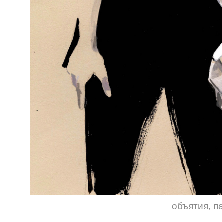
объятия
,
п