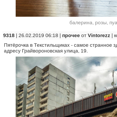
балерина
,
розы
,
пу
9318
| 26.02.2019 06:18 |
прочее
от
Vintorezz
|
к
Пятёрочка в Текстильщиках - самое странное з
адресу Грайвороновская улица, 19.