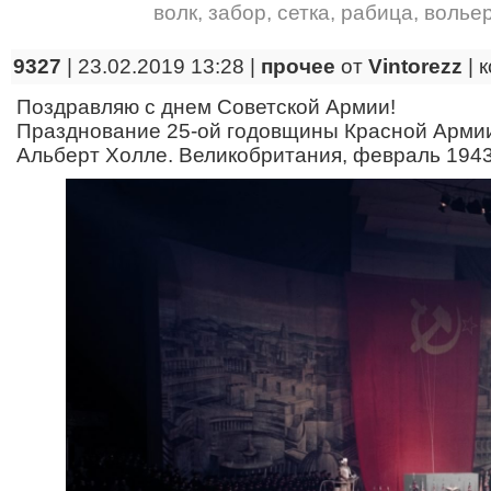
волк
,
забор
,
сетка
,
рабица
,
волье
9327
| 23.02.2019 13:28 |
прочее
от
Vintorezz
|
к
Поздравляю с днем Советской Армии!
Празднование 25-ой годовщины Красной Армии
Альберт Холле. Великобритания, февраль 1943 