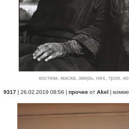
костюм
,
маска
,
зверь
,
нех
,
трое
,
к
9317
| 26.02.2019 08:56 |
прочее
от
Akel
|
комме