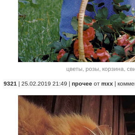
цветы
,
розы
,
корзина
,
св
9321
| 25.02.2019 21:49 |
прочее
от
mxx
|
комме