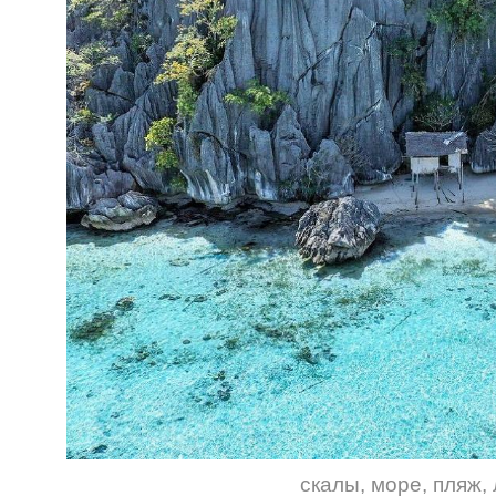
скалы
,
море
,
пляж
,