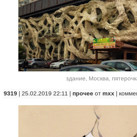
здание
,
Москва
,
пятерочк
9319
| 25.02.2019 22:11 |
прочее
от
mxx
|
комме