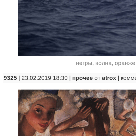
негры
,
волна
,
оранже
9325
| 23.02.2019 18:30 |
прочее
от
atrox
|
комм