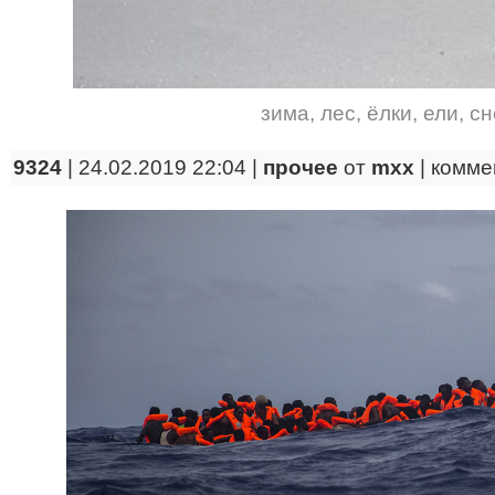
зима
,
лес
,
ёлки
,
ели
,
сн
9324
| 24.02.2019 22:04 |
прочее
от
mxx
|
комме