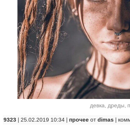
девка
,
дреды
,
9323
| 25.02.2019 10:34 |
прочее
от
dimas
|
ком