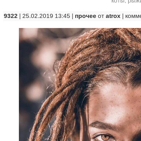
коты
,
рыж
9322
| 25.02.2019 13:45 |
прочее
от
atrox
|
комм