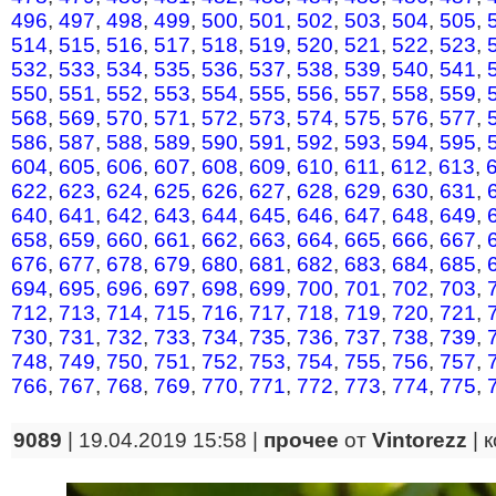
496
,
497
,
498
,
499
,
500
,
501
,
502
,
503
,
504
,
505
,
514
,
515
,
516
,
517
,
518
,
519
,
520
,
521
,
522
,
523
,
532
,
533
,
534
,
535
,
536
,
537
,
538
,
539
,
540
,
541
,
550
,
551
,
552
,
553
,
554
,
555
,
556
,
557
,
558
,
559
,
568
,
569
,
570
,
571
,
572
,
573
,
574
,
575
,
576
,
577
,
586
,
587
,
588
,
589
,
590
,
591
,
592
,
593
,
594
,
595
,
604
,
605
,
606
,
607
,
608
,
609
,
610
,
611
,
612
,
613
,
622
,
623
,
624
,
625
,
626
,
627
,
628
,
629
,
630
,
631
,
640
,
641
,
642
,
643
,
644
,
645
,
646
,
647
,
648
,
649
,
658
,
659
,
660
,
661
,
662
,
663
,
664
,
665
,
666
,
667
,
676
,
677
,
678
,
679
,
680
,
681
,
682
,
683
,
684
,
685
,
694
,
695
,
696
,
697
,
698
,
699
,
700
,
701
,
702
,
703
,
712
,
713
,
714
,
715
,
716
,
717
,
718
,
719
,
720
,
721
,
730
,
731
,
732
,
733
,
734
,
735
,
736
,
737
,
738
,
739
,
748
,
749
,
750
,
751
,
752
,
753
,
754
,
755
,
756
,
757
,
766
,
767
,
768
,
769
,
770
,
771
,
772
,
773
,
774
,
775
,
9089
| 19.04.2019 15:58 |
прочее
от
Vintorezz
|
к