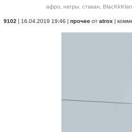
афро
,
негры
,
стакан
,
BlacKkKla
9102
| 16.04.2019 19:46 |
прочее
от
atrox
|
комм