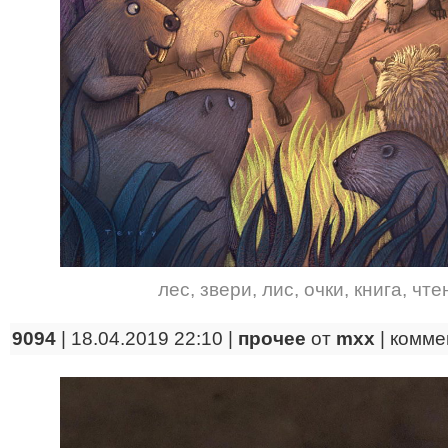
лес
,
звери
,
лис
,
очки
,
книга
,
чте
9094
| 18.04.2019 22:10 |
прочее
от
mxx
|
комме