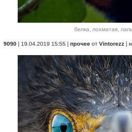
белка
,
лохматая
,
лап
9090
| 19.04.2019 15:55 |
прочее
от
Vintorezz
|
к