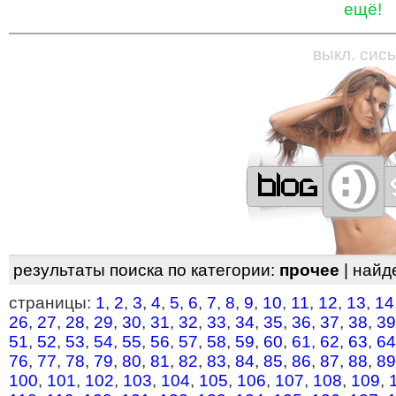
ещё!
—
—
—
—
—
—
—
—
—
—
—
—
—
—
—
—
—
выкл. сись
результаты поиска по категории:
прочее
| найд
страницы:
1
,
2
,
3
,
4
,
5
,
6
,
7
,
8
,
9
,
10
,
11
,
12
,
13
,
14
26
,
27
,
28
,
29
,
30
,
31
,
32
,
33
,
34
,
35
,
36
,
37
,
38
,
39
51
,
52
,
53
,
54
,
55
,
56
,
57
,
58
,
59
,
60
,
61
,
62
,
63
,
64
76
,
77
,
78
,
79
,
80
,
81
,
82
,
83
,
84
,
85
,
86
,
87
,
88
,
89
100
,
101
,
102
,
103
,
104
,
105
,
106
,
107
,
108
,
109
,