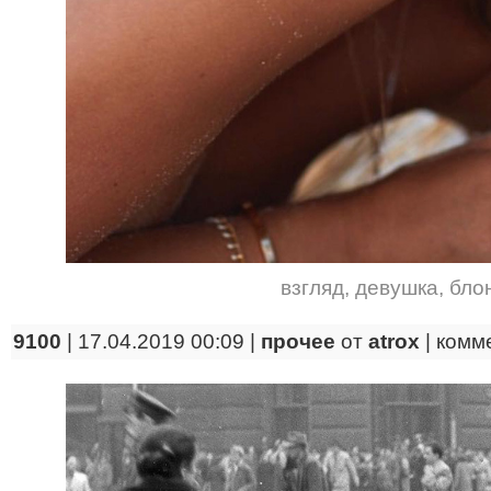
взгляд
,
девушка
,
бло
9100
| 17.04.2019 00:09 |
прочее
от
atrox
|
комм