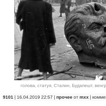
голова
,
статуя
,
Сталин
,
Будапешт
,
венг
9101
| 16.04.2019 22:57 |
прочее
от
mxx
|
комме