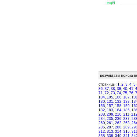
—
—
—
ещё!
результаты поиска п
страницы:
1
,
2
,
3
,
4
,
5
36
,
37
,
38
,
39
,
40
,
41
,
71
,
72
,
73
,
74
,
75
,
76
,
104
,
105
,
106
,
107
,
10
130
,
131
,
132
,
133
,
13
156
,
157
,
158
,
159
,
16
182
,
183
,
184
,
185
,
18
208
,
209
,
210
,
211
,
21
234
,
235
,
236
,
237
,
23
260
,
261
,
262
,
263
,
26
286
,
287
,
288
,
289
,
29
312
,
313
,
314
,
315
,
31
338
,
339
,
340
,
341
,
34