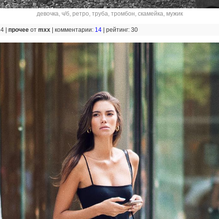
девочка
,
ч/б
,
ретро
,
труба
,
тромбон
,
скамейка
,
мужик
14 |
прочее
от
mxx
|
комментарии:
14
|
рейтинг: 30