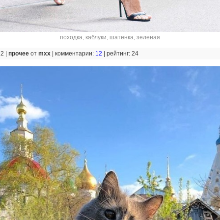
походка
,
каблуки
,
шатенка
,
зеленая
12 |
прочее
от
mxx
|
комментарии:
12
|
рейтинг: 24