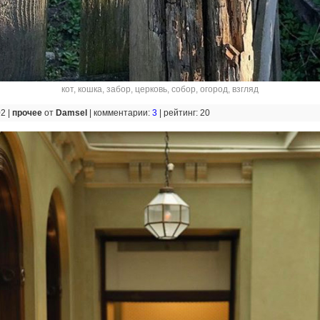
кот
,
кошка
,
забор
,
церковь
,
собор
,
огород
,
взгляд
02 |
прочее
от
Damsel
|
комментарии:
3
|
рейтинг: 20