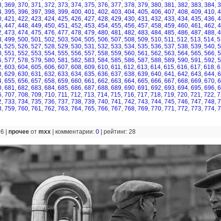
8
,
369
,
370
,
371
,
372
,
373
,
374
,
375
,
376
,
377
,
378
,
379
,
380
,
381
,
382
,
383
,
384
,
3
4
,
395
,
396
,
397
,
398
,
399
,
400
,
401
,
402
,
403
,
404
,
405
,
406
,
407
,
408
,
409
,
410
,
4
0
,
421
,
422
,
423
,
424
,
425
,
426
,
427
,
428
,
429
,
430
,
431
,
432
,
433
,
434
,
435
,
436
,
4
6
,
447
,
448
,
449
,
450
,
451
,
452
,
453
,
454
,
455
,
456
,
457
,
458
,
459
,
460
,
461
,
462
,
4
2
,
473
,
474
,
475
,
476
,
477
,
478
,
479
,
480
,
481
,
482
,
483
,
484
,
485
,
486
,
487
,
488
,
4
8
,
499
,
500
,
501
,
502
,
503
,
504
,
505
,
506
,
507
,
508
,
509
,
510
,
511
,
512
,
513
,
514
,
5
4
,
525
,
526
,
527
,
528
,
529
,
530
,
531
,
532
,
533
,
534
,
535
,
536
,
537
,
538
,
539
,
540
,
5
0
,
551
,
552
,
553
,
554
,
555
,
556
,
557
,
558
,
559
,
560
,
561
,
562
,
563
,
564
,
565
,
566
,
5
6
,
577
,
578
,
579
,
580
,
581
,
582
,
583
,
584
,
585
,
586
,
587
,
588
,
589
,
590
,
591
,
592
,
5
2
,
603
,
604
,
605
,
606
,
607
,
608
,
609
,
610
,
611
,
612
,
613
,
614
,
615
,
616
,
617
,
618
,
6
8
,
629
,
630
,
631
,
632
,
633
,
634
,
635
,
636
,
637
,
638
,
639
,
640
,
641
,
642
,
643
,
644
,
6
4
,
655
,
656
,
657
,
658
,
659
,
660
,
661
,
662
,
663
,
664
,
665
,
666
,
667
,
668
,
669
,
670
,
6
0
,
681
,
682
,
683
,
684
,
685
,
686
,
687
,
688
,
689
,
690
,
691
,
692
,
693
,
694
,
695
,
696
,
6
6
,
707
,
708
,
709
,
710
,
711
,
712
,
713
,
714
,
715
,
716
,
717
,
718
,
719
,
720
,
721
,
722
,
7
2
,
733
,
734
,
735
,
736
,
737
,
738
,
739
,
740
,
741
,
742
,
743
,
744
,
745
,
746
,
747
,
748
,
7
8
,
759
,
760
,
761
,
762
,
763
,
764
,
765
,
766
,
767
,
768
,
769
,
770
,
771
,
772
,
773
,
774
,
7
16 |
прочее
от
mxx
|
комментарии:
0
|
рейтинг: 28