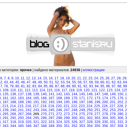
—
—
—
—
—
—
—
—
—
—
—
—
—
—
—
—
—
—
—
—
—
—
—
—
—
—
—
—
о категории:
прочее
| найдено материалов:
24936
|
иллюстрации
,
6
,
7
,
8
,
9
,
10
,
11
,
12
,
13
,
14
,
15
,
16
,
17
,
18
,
19
,
20
,
21
,
22
,
23
,
24
,
25
,
26
,
27
,
28
,
29
42
,
43
,
44
,
45
,
46
,
47
,
48
,
49
,
50
,
51
,
52
,
53
,
54
,
55
,
56
,
57
,
58
,
59
,
60
,
61
,
62
,
63
,
64
77
,
78
,
79
,
80
,
81
,
82
,
83
,
84
,
85
,
86
,
87
,
88
,
89
,
90
,
91
,
92
,
93
,
94
,
95
,
96
,
97
,
98
,
99
8
,
109
,
110
,
111
,
112
,
113
,
114
,
115
,
116
,
117
,
118
,
119
,
120
,
121
,
122
,
123
,
124
,
12
4
,
135
,
136
,
137
,
138
,
139
,
140
,
141
,
142
,
143
,
144
,
145
,
146
,
147
,
148
,
149
,
150
,
1
0
,
161
,
162
,
163
,
164
,
165
,
166
,
167
,
168
,
169
,
170
,
171
,
172
,
173
,
174
,
175
,
176
,
1
6
,
187
,
188
,
189
,
190
,
191
,
192
,
193
,
194
,
195
,
196
,
197
,
198
,
199
,
200
,
201
,
202
,
2
2
,
213
,
214
,
215
,
216
,
217
,
218
,
219
,
220
,
221
,
222
,
223
,
224
,
225
,
226
,
227
,
228
,
2
8
,
239
,
240
,
241
,
242
,
243
,
244
,
245
,
246
,
247
,
248
,
249
,
250
,
251
,
252
,
253
,
254
,
2
4
,
265
,
266
,
267
,
268
,
269
,
270
,
271
,
272
,
273
,
274
,
275
,
276
,
277
,
278
,
279
,
280
,
2
0
,
291
,
292
,
293
,
294
,
295
,
296
,
297
,
298
,
299
,
300
,
301
,
302
,
303
,
304
,
305
,
306
,
3
6
,
317
,
318
,
319
,
320
,
321
,
322
,
323
,
324
,
325
,
326
,
327
,
328
,
329
,
330
,
331
,
332
,
3
2
,
343
,
344
,
345
,
346
,
347
,
348
,
349
,
350
,
351
,
352
,
353
,
354
,
355
,
356
,
357
,
358
,
3