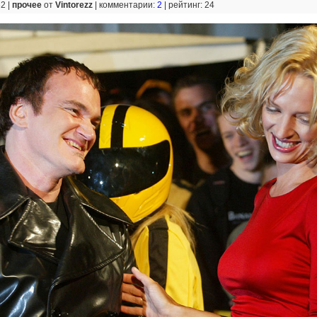
32 |
прочее
от
Vintorezz
|
комментарии:
2
|
рейтинг: 24