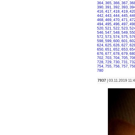
364
,
365
,
366
,
367
,
36
390
,
391
,
392
,
393
,
39
416
,
417
,
418
,
419
,
42
442
,
443
,
444
,
445
,
44
468
,
469
,
470
,
471
,
47
494
,
495
,
496
,
497
,
49
520
,
521
,
522
,
523
,
52
546
,
547
,
548
,
549
,
55
572
,
573
,
574
,
575
,
57
598
,
599
,
600
,
601
,
60
624
,
625
,
626
,
627
,
62
650
,
651
,
652
,
653
,
65
676
,
677
,
678
,
679
,
68
702
,
703
,
704
,
705
,
70
728
,
729
,
730
,
731
,
73
754
,
755
,
756
,
757
,
75
780
7937
| 03.11.2019 11:4