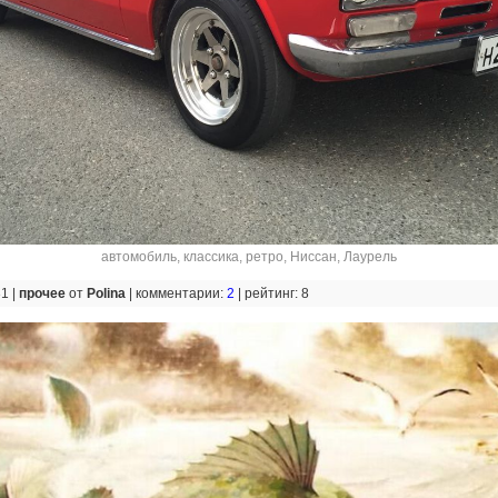
автомобиль
,
классика
,
ретро
,
Ниссан
,
Лаурель
31 |
прочее
от
Polina
|
комментарии:
2
|
рейтинг: 8