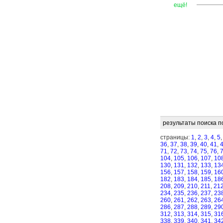
—
—
—
ещё!
результаты поиска п
страницы:
1
,
2
,
3
,
4
,
5
36
,
37
,
38
,
39
,
40
,
41
,
71
,
72
,
73
,
74
,
75
,
76
,
104
,
105
,
106
,
107
,
10
130
,
131
,
132
,
133
,
13
156
,
157
,
158
,
159
,
16
182
,
183
,
184
,
185
,
18
208
,
209
,
210
,
211
,
21
234
,
235
,
236
,
237
,
23
260
,
261
,
262
,
263
,
26
286
,
287
,
288
,
289
,
29
312
,
313
,
314
,
315
,
31
338
,
339
,
340
,
341
,
34