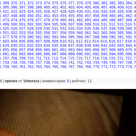
8
,
369
,
370
,
371
,
372
,
373
,
374
,
375
,
376
,
377
,
378
,
379
,
380
,
381
,
382
,
383
,
384
,
3
4
,
395
,
396
,
397
,
398
,
399
,
400
,
401
,
402
,
403
,
404
,
405
,
406
,
407
,
408
,
409
,
410
,
4
0
,
421
,
422
,
423
,
424
,
425
,
426
,
427
,
428
,
429
,
430
,
431
,
432
,
433
,
434
,
435
,
436
,
4
6
,
447
,
448
,
449
,
450
,
451
,
452
,
453
,
454
,
455
,
456
,
457
,
458
,
459
,
460
,
461
,
462
,
4
2
,
473
,
474
,
475
,
476
,
477
,
478
,
479
,
480
,
481
,
482
,
483
,
484
,
485
,
486
,
487
,
488
,
4
8
,
499
,
500
,
501
,
502
,
503
,
504
,
505
,
506
,
507
,
508
,
509
,
510
,
511
,
512
,
513
,
514
,
5
4
,
525
,
526
,
527
,
528
,
529
,
530
,
531
,
532
,
533
,
534
,
535
,
536
,
537
,
538
,
539
,
540
,
5
0
,
551
,
552
,
553
,
554
,
555
,
556
,
557
,
558
,
559
,
560
,
561
,
562
,
563
,
564
,
565
,
566
,
5
6
,
577
,
578
,
579
,
580
,
581
,
582
,
583
,
584
,
585
,
586
,
587
,
588
,
589
,
590
,
591
,
592
,
5
2
,
603
,
604
,
605
,
606
,
607
,
608
,
609
,
610
,
611
,
612
,
613
,
614
,
615
,
616
,
617
,
618
,
6
8
,
629
,
630
,
631
,
632
,
633
,
634
,
635
,
636
,
637
,
638
,
639
,
640
,
641
,
642
,
643
,
644
,
6
4
,
655
,
656
,
657
,
658
,
659
,
660
,
661
,
662
,
663
,
664
,
665
,
666
,
667
,
668
,
669
,
670
,
6
0
,
681
,
682
,
683
,
684
,
685
,
686
,
687
,
688
,
689
,
690
,
691
,
692
,
693
,
694
,
695
,
696
,
6
6
,
707
,
708
,
709
,
710
,
711
,
712
,
713
,
714
,
715
,
716
,
717
,
718
,
719
,
720
,
721
,
722
,
7
2
,
733
,
734
,
735
,
736
,
737
,
738
,
739
,
740
,
741
,
742
,
743
,
744
,
745
,
746
,
747
,
748
,
7
8
,
759
,
760
,
761
,
762
,
763
,
764
,
765
,
766
,
767
,
768
,
769
,
770
,
771
,
772
,
773
,
774
,
7
6 |
прочее
от
Vintorezz
|
комментарии:
0
|
рейтинг: 12