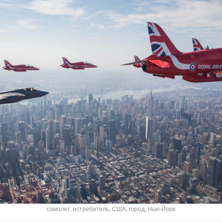
самолет
,
истребитель
,
США
,
город
,
Нью-Йорк