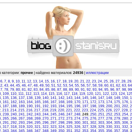
—
—
—
—
—
—
—
—
—
—
—
—
—
—
—
—
—
—
—
—
—
—
—
—
—
—
—
—
о категории:
прочее
| найдено материалов:
24936
|
иллюстрации
,
6
,
7
,
8
,
9
,
10
,
11
,
12
,
13
,
14
,
15
,
16
,
17
,
18
,
19
,
20
,
21
,
22
,
23
,
24
,
25
,
26
,
27
,
28
,
29
42
,
43
,
44
,
45
,
46
,
47
,
48
,
49
,
50
,
51
,
52
,
53
,
54
,
55
,
56
,
57
,
58
,
59
,
60
,
61
,
62
,
63
,
64
77
,
78
,
79
,
80
,
81
,
82
,
83
,
84
,
85
,
86
,
87
,
88
,
89
,
90
,
91
,
92
,
93
,
94
,
95
,
96
,
97
,
98
,
99
8
,
109
,
110
,
111
,
112
,
113
,
114
,
115
,
116
,
117
,
118
,
119
,
120
,
121
,
122
,
123
,
124
,
12
4
,
135
,
136
,
137
,
138
,
139
,
140
,
141
,
142
,
143
,
144
,
145
,
146
,
147
,
148
,
149
,
150
,
1
0
,
161
,
162
,
163
,
164
,
165
,
166
,
167
,
168
,
169
,
170
,
171
,
172
,
173
,
174
,
175
,
176
,
1
6
,
187
,
188
,
189
,
190
,
191
,
192
,
193
,
194
,
195
,
196
,
197
,
198
,
199
,
200
,
201
,
202
,
2
2
,
213
,
214
,
215
,
216
,
217
,
218
,
219
,
220
,
221
,
222
,
223
,
224
,
225
,
226
,
227
,
228
,
2
8
,
239
,
240
,
241
,
242
,
243
,
244
,
245
,
246
,
247
,
248
,
249
,
250
,
251
,
252
,
253
,
254
,
2
4
,
265
,
266
,
267
,
268
,
269
,
270
,
271
,
272
,
273
,
274
,
275
,
276
,
277
,
278
,
279
,
280
,
2
0
,
291
,
292
,
293
,
294
,
295
,
296
,
297
,
298
,
299
,
300
,
301
,
302
,
303
,
304
,
305
,
306
,
3
6
,
317
,
318
,
319
,
320
,
321
,
322
,
323
,
324
,
325
,
326
,
327
,
328
,
329
,
330
,
331
,
332
,
3
2
,
343
,
344
,
345
,
346
,
347
,
348
,
349
,
350
,
351
,
352
,
353
,
354
,
355
,
356
,
357
,
358
,
3