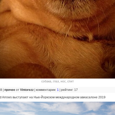
собака
,
глаз
,
нос
,
спит
38 |
прочее
от
Vintorezz
|
комментарии:
1
|
рейтинг: 17
d Arrows выступают на Нью-Йоркском международном авиасалоне 2019