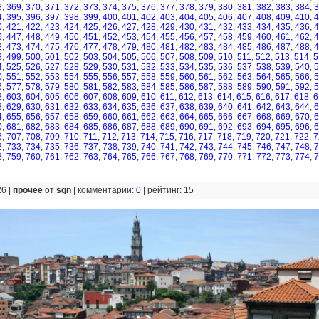
8
,
369
,
370
,
371
,
372
,
373
,
374
,
375
,
376
,
377
,
378
,
379
,
380
,
381
,
382
,
383
,
384
,
3
4
,
395
,
396
,
397
,
398
,
399
,
400
,
401
,
402
,
403
,
404
,
405
,
406
,
407
,
408
,
409
,
410
,
4
0
,
421
,
422
,
423
,
424
,
425
,
426
,
427
,
428
,
429
,
430
,
431
,
432
,
433
,
434
,
435
,
436
,
4
6
,
447
,
448
,
449
,
450
,
451
,
452
,
453
,
454
,
455
,
456
,
457
,
458
,
459
,
460
,
461
,
462
,
4
2
,
473
,
474
,
475
,
476
,
477
,
478
,
479
,
480
,
481
,
482
,
483
,
484
,
485
,
486
,
487
,
488
,
4
8
,
499
,
500
,
501
,
502
,
503
,
504
,
505
,
506
,
507
,
508
,
509
,
510
,
511
,
512
,
513
,
514
,
5
4
,
525
,
526
,
527
,
528
,
529
,
530
,
531
,
532
,
533
,
534
,
535
,
536
,
537
,
538
,
539
,
540
,
5
0
,
551
,
552
,
553
,
554
,
555
,
556
,
557
,
558
,
559
,
560
,
561
,
562
,
563
,
564
,
565
,
566
,
5
6
,
577
,
578
,
579
,
580
,
581
,
582
,
583
,
584
,
585
,
586
,
587
,
588
,
589
,
590
,
591
,
592
,
5
2
,
603
,
604
,
605
,
606
,
607
,
608
,
609
,
610
,
611
,
612
,
613
,
614
,
615
,
616
,
617
,
618
,
6
8
,
629
,
630
,
631
,
632
,
633
,
634
,
635
,
636
,
637
,
638
,
639
,
640
,
641
,
642
,
643
,
644
,
6
4
,
655
,
656
,
657
,
658
,
659
,
660
,
661
,
662
,
663
,
664
,
665
,
666
,
667
,
668
,
669
,
670
,
6
0
,
681
,
682
,
683
,
684
,
685
,
686
,
687
,
688
,
689
,
690
,
691
,
692
,
693
,
694
,
695
,
696
,
6
6
,
707
,
708
,
709
,
710
,
711
,
712
,
713
,
714
,
715
,
716
,
717
,
718
,
719
,
720
,
721
,
722
,
7
2
,
733
,
734
,
735
,
736
,
737
,
738
,
739
,
740
,
741
,
742
,
743
,
744
,
745
,
746
,
747
,
748
,
7
8
,
759
,
760
,
761
,
762
,
763
,
764
,
765
,
766
,
767
,
768
,
769
,
770
,
771
,
772
,
773
,
774
,
7
26 |
прочее
от
sgn
|
комментарии:
0
|
рейтинг: 15