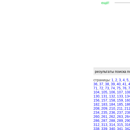
—
—
—
ещё!
результаты поиска п
страницы:
1
,
2
,
3
,
4
,
5
36
,
37
,
38
,
39
,
40
,
41
,
71
,
72
,
73
,
74
,
75
,
76
,
104
,
105
,
106
,
107
,
10
130
,
131
,
132
,
133
,
13
156
,
157
,
158
,
159
,
16
182
,
183
,
184
,
185
,
18
208
,
209
,
210
,
211
,
21
234
,
235
,
236
,
237
,
23
260
,
261
,
262
,
263
,
26
286
,
287
,
288
,
289
,
29
312
,
313
,
314
,
315
,
31
338
,
339
,
340
,
341
,
34