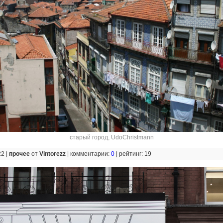
старый город
,
UdoChristmann
22 |
прочее
от
Vintorezz
|
комментарии:
0
|
рейтинг: 19