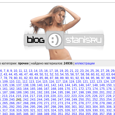
—
—
—
—
—
—
—
—
—
—
—
—
—
—
—
—
—
—
—
—
—
—
—
—
—
—
—
—
о категории:
прочее
| найдено материалов:
24936
|
иллюстрации
,
6
,
7
,
8
,
9
,
10
,
11
,
12
,
13
,
14
,
15
,
16
,
17
,
18
,
19
,
20
,
21
,
22
,
23
,
24
,
25
,
26
,
27
,
28
,
29
42
,
43
,
44
,
45
,
46
,
47
,
48
,
49
,
50
,
51
,
52
,
53
,
54
,
55
,
56
,
57
,
58
,
59
,
60
,
61
,
62
,
63
,
64
77
,
78
,
79
,
80
,
81
,
82
,
83
,
84
,
85
,
86
,
87
,
88
,
89
,
90
,
91
,
92
,
93
,
94
,
95
,
96
,
97
,
98
,
99
8
,
109
,
110
,
111
,
112
,
113
,
114
,
115
,
116
,
117
,
118
,
119
,
120
,
121
,
122
,
123
,
124
,
12
4
,
135
,
136
,
137
,
138
,
139
,
140
,
141
,
142
,
143
,
144
,
145
,
146
,
147
,
148
,
149
,
150
,
1
0
,
161
,
162
,
163
,
164
,
165
,
166
,
167
,
168
,
169
,
170
,
171
,
172
,
173
,
174
,
175
,
176
,
1
6
,
187
,
188
,
189
,
190
,
191
,
192
,
193
,
194
,
195
,
196
,
197
,
198
,
199
,
200
,
201
,
202
,
2
2
,
213
,
214
,
215
,
216
,
217
,
218
,
219
,
220
,
221
,
222
,
223
,
224
,
225
,
226
,
227
,
228
,
2
8
,
239
,
240
,
241
,
242
,
243
,
244
,
245
,
246
,
247
,
248
,
249
,
250
,
251
,
252
,
253
,
254
,
2
4
,
265
,
266
,
267
,
268
,
269
,
270
,
271
,
272
,
273
,
274
,
275
,
276
,
277
,
278
,
279
,
280
,
2
0
,
291
,
292
,
293
,
294
,
295
,
296
,
297
,
298
,
299
,
300
,
301
,
302
,
303
,
304
,
305
,
306
,
3
6
,
317
,
318
,
319
,
320
,
321
,
322
,
323
,
324
,
325
,
326
,
327
,
328
,
329
,
330
,
331
,
332
,
3
2
,
343
,
344
,
345
,
346
,
347
,
348
,
349
,
350
,
351
,
352
,
353
,
354
,
355
,
356
,
357
,
358
,
3