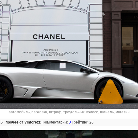
автомобиль
,
парковка
,
штраф
,
треугольник
,
колесо
,
шанель
,
магазин
16 |
прочее
от
Vintorezz
|
комментарии:
0
|
рейтинг: 26