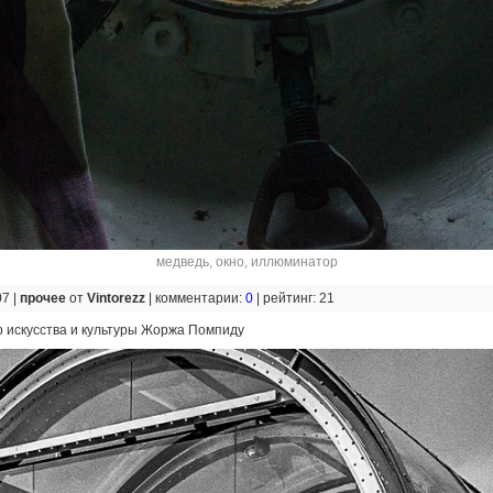
медведь
,
окно
,
иллюминатор
07 |
прочее
от
Vintorezz
|
комментарии:
0
|
рейтинг: 21
 искусства и культуры Жоржа Помпиду