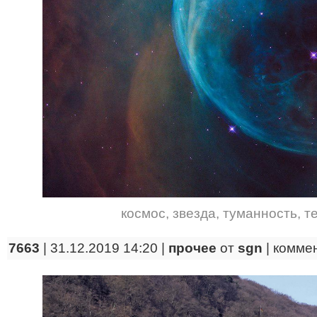
космос
,
звезда
,
туманность
,
т
7663
| 31.12.2019 14:20 |
прочее
от
sgn
|
комме