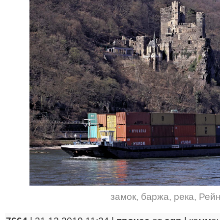
замок
,
баржа
,
река
,
Рей