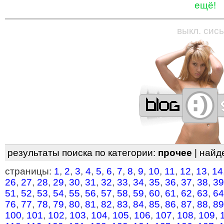
ещё!
—
—
—
—
—
—
—
—
—
—
—
—
—
—
—
—
—
выкл. сись
результаты поиска по категории:
прочее
| найд
страницы:
1
,
2
,
3
,
4
,
5
,
6
,
7
,
8
,
9
,
10
,
11
,
12
,
13
,
14
26
,
27
,
28
,
29
,
30
,
31
,
32
,
33
,
34
,
35
,
36
,
37
,
38
,
39
51
,
52
,
53
,
54
,
55
,
56
,
57
,
58
,
59
,
60
,
61
,
62
,
63
,
64
76
,
77
,
78
,
79
,
80
,
81
,
82
,
83
,
84
,
85
,
86
,
87
,
88
,
89
100
,
101
,
102
,
103
,
104
,
105
,
106
,
107
,
108
,
109
,