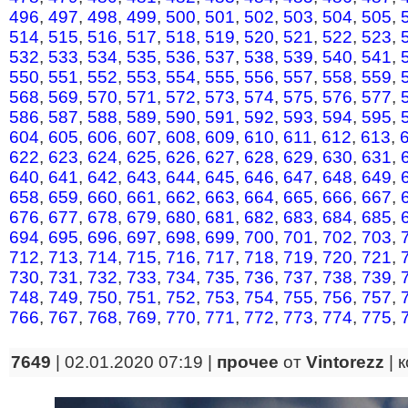
496
,
497
,
498
,
499
,
500
,
501
,
502
,
503
,
504
,
505
,
514
,
515
,
516
,
517
,
518
,
519
,
520
,
521
,
522
,
523
,
532
,
533
,
534
,
535
,
536
,
537
,
538
,
539
,
540
,
541
,
550
,
551
,
552
,
553
,
554
,
555
,
556
,
557
,
558
,
559
,
568
,
569
,
570
,
571
,
572
,
573
,
574
,
575
,
576
,
577
,
586
,
587
,
588
,
589
,
590
,
591
,
592
,
593
,
594
,
595
,
604
,
605
,
606
,
607
,
608
,
609
,
610
,
611
,
612
,
613
,
622
,
623
,
624
,
625
,
626
,
627
,
628
,
629
,
630
,
631
,
640
,
641
,
642
,
643
,
644
,
645
,
646
,
647
,
648
,
649
,
658
,
659
,
660
,
661
,
662
,
663
,
664
,
665
,
666
,
667
,
676
,
677
,
678
,
679
,
680
,
681
,
682
,
683
,
684
,
685
,
694
,
695
,
696
,
697
,
698
,
699
,
700
,
701
,
702
,
703
,
712
,
713
,
714
,
715
,
716
,
717
,
718
,
719
,
720
,
721
,
730
,
731
,
732
,
733
,
734
,
735
,
736
,
737
,
738
,
739
,
748
,
749
,
750
,
751
,
752
,
753
,
754
,
755
,
756
,
757
,
766
,
767
,
768
,
769
,
770
,
771
,
772
,
773
,
774
,
775
,
7649
| 02.01.2020 07:19 |
прочее
от
Vintorezz
|
к