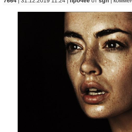
7664
| 31.12.2019 11:24 |
прочее
от
sgn
|
комме