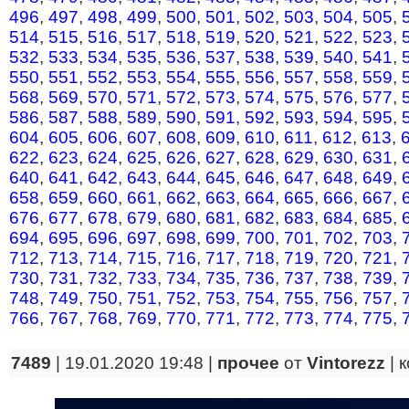
496
,
497
,
498
,
499
,
500
,
501
,
502
,
503
,
504
,
505
,
514
,
515
,
516
,
517
,
518
,
519
,
520
,
521
,
522
,
523
,
532
,
533
,
534
,
535
,
536
,
537
,
538
,
539
,
540
,
541
,
550
,
551
,
552
,
553
,
554
,
555
,
556
,
557
,
558
,
559
,
568
,
569
,
570
,
571
,
572
,
573
,
574
,
575
,
576
,
577
,
586
,
587
,
588
,
589
,
590
,
591
,
592
,
593
,
594
,
595
,
604
,
605
,
606
,
607
,
608
,
609
,
610
,
611
,
612
,
613
,
622
,
623
,
624
,
625
,
626
,
627
,
628
,
629
,
630
,
631
,
640
,
641
,
642
,
643
,
644
,
645
,
646
,
647
,
648
,
649
,
658
,
659
,
660
,
661
,
662
,
663
,
664
,
665
,
666
,
667
,
676
,
677
,
678
,
679
,
680
,
681
,
682
,
683
,
684
,
685
,
694
,
695
,
696
,
697
,
698
,
699
,
700
,
701
,
702
,
703
,
712
,
713
,
714
,
715
,
716
,
717
,
718
,
719
,
720
,
721
,
730
,
731
,
732
,
733
,
734
,
735
,
736
,
737
,
738
,
739
,
748
,
749
,
750
,
751
,
752
,
753
,
754
,
755
,
756
,
757
,
766
,
767
,
768
,
769
,
770
,
771
,
772
,
773
,
774
,
775
,
7489
| 19.01.2020 19:48 |
прочее
от
Vintorezz
|
к