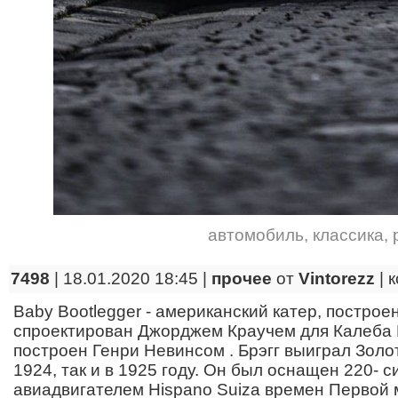
автомобиль
,
классика
,
7498
| 18.01.2020 18:45 |
прочее
от
Vintorezz
|
к
Baby Bootlegger - американский катер, построе
спроектирован Джорджем Краучем для Калеба Б
построен Генри Невинсом . Брэгг выиграл Золот
1924, так и в 1925 году. Он был оснащен 220-
авиадвигателем Hispano Suiza времен Первой 