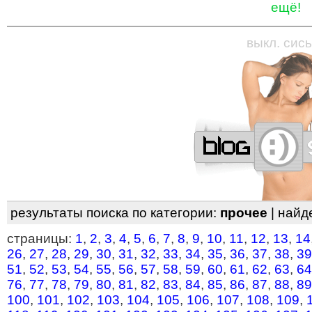
ещё!
—
—
—
—
—
—
—
—
—
—
—
—
—
—
—
—
—
выкл. сись
результаты поиска по категории:
прочее
| найд
страницы:
1
,
2
,
3
,
4
,
5
,
6
,
7
,
8
,
9
,
10
,
11
,
12
,
13
,
14
26
,
27
,
28
,
29
,
30
,
31
,
32
,
33
,
34
,
35
,
36
,
37
,
38
,
39
51
,
52
,
53
,
54
,
55
,
56
,
57
,
58
,
59
,
60
,
61
,
62
,
63
,
64
76
,
77
,
78
,
79
,
80
,
81
,
82
,
83
,
84
,
85
,
86
,
87
,
88
,
89
100
,
101
,
102
,
103
,
104
,
105
,
106
,
107
,
108
,
109
,