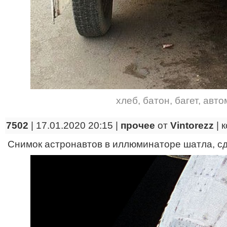
хлеб
,
батон
,
багет
,
авто
7502
| 17.01.2020 20:15 |
прочее
от
Vintorezz
|
к
Снимок астронавтов в иллюминаторе шатла, сд