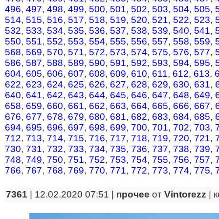
496
,
497
,
498
,
499
,
500
,
501
,
502
,
503
,
504
,
505
,
514
,
515
,
516
,
517
,
518
,
519
,
520
,
521
,
522
,
523
,
532
,
533
,
534
,
535
,
536
,
537
,
538
,
539
,
540
,
541
,
550
,
551
,
552
,
553
,
554
,
555
,
556
,
557
,
558
,
559
,
568
,
569
,
570
,
571
,
572
,
573
,
574
,
575
,
576
,
577
,
586
,
587
,
588
,
589
,
590
,
591
,
592
,
593
,
594
,
595
,
604
,
605
,
606
,
607
,
608
,
609
,
610
,
611
,
612
,
613
,
622
,
623
,
624
,
625
,
626
,
627
,
628
,
629
,
630
,
631
,
640
,
641
,
642
,
643
,
644
,
645
,
646
,
647
,
648
,
649
,
658
,
659
,
660
,
661
,
662
,
663
,
664
,
665
,
666
,
667
,
676
,
677
,
678
,
679
,
680
,
681
,
682
,
683
,
684
,
685
,
694
,
695
,
696
,
697
,
698
,
699
,
700
,
701
,
702
,
703
,
712
,
713
,
714
,
715
,
716
,
717
,
718
,
719
,
720
,
721
,
730
,
731
,
732
,
733
,
734
,
735
,
736
,
737
,
738
,
739
,
748
,
749
,
750
,
751
,
752
,
753
,
754
,
755
,
756
,
757
,
766
,
767
,
768
,
769
,
770
,
771
,
772
,
773
,
774
,
775
,
7361
| 12.02.2020 07:51 |
прочее
от
Vintorezz
|
к