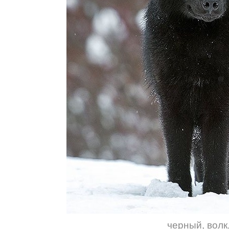
черный
,
волк