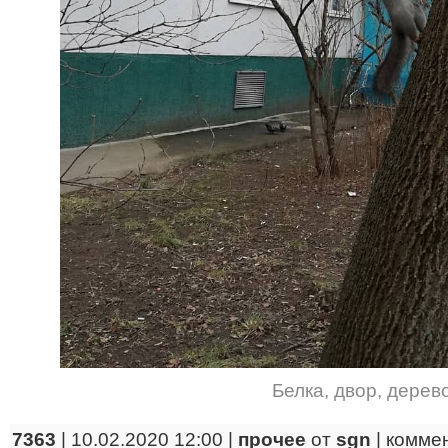
Белка
,
двор
,
дерев
7363
| 10.02.2020 12:00 |
прочее
от
sgn
|
комме