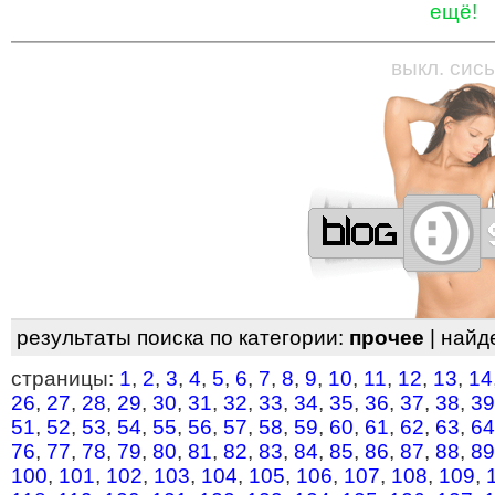
ещё!
—
—
—
—
—
—
—
—
—
—
—
—
—
—
—
—
—
выкл. сись
результаты поиска по категории:
прочее
| найд
страницы:
1
,
2
,
3
,
4
,
5
,
6
,
7
,
8
,
9
,
10
,
11
,
12
,
13
,
14
26
,
27
,
28
,
29
,
30
,
31
,
32
,
33
,
34
,
35
,
36
,
37
,
38
,
39
51
,
52
,
53
,
54
,
55
,
56
,
57
,
58
,
59
,
60
,
61
,
62
,
63
,
64
76
,
77
,
78
,
79
,
80
,
81
,
82
,
83
,
84
,
85
,
86
,
87
,
88
,
89
100
,
101
,
102
,
103
,
104
,
105
,
106
,
107
,
108
,
109
,