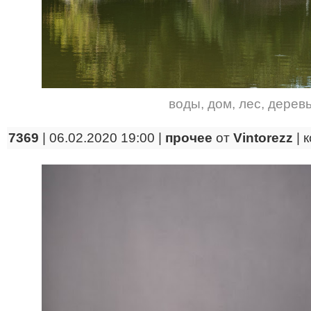
воды
,
дом
,
лес
,
дерев
7369
| 06.02.2020 19:00 |
прочее
от
Vintorezz
|
к