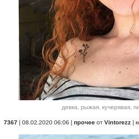
девка
,
рыжая
,
кучерявая
,
п
7367
| 08.02.2020 06:06 |
прочее
от
Vintorezz
|
к