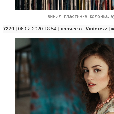
винил
,
пластинка
,
колонка
,
а
7370
| 06.02.2020 18:54 |
прочее
от
Vintorezz
|
к