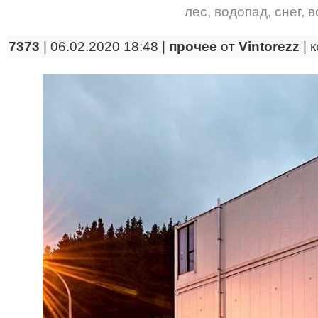
лес
,
водопад
,
снег
,
в
7373
| 06.02.2020 18:48 |
прочее
от
Vintorezz
|
к