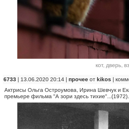
кот
,
дверь
,
в
6733
| 13.06.2020 20:14 |
прочее
от
kikos
|
комм
Актрисы Ольга Остроумова, Ирина Шевчук и Е
премьере фильма "А зори здесь тихие"...(1972).