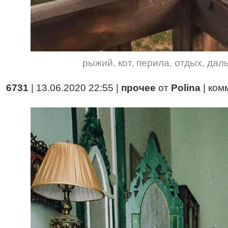
рыжий
,
кот
,
перила
,
отдых
,
дал
6731
| 13.06.2020 22:55 |
прочее
от
Polina
|
ком