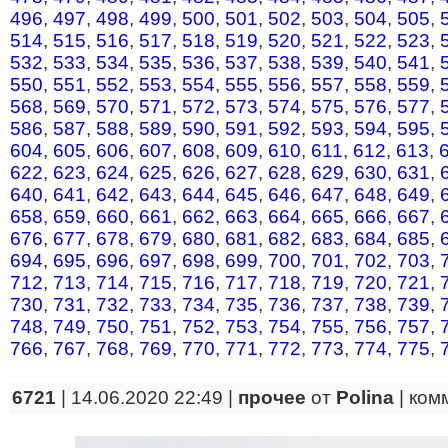
496
,
497
,
498
,
499
,
500
,
501
,
502
,
503
,
504
,
505
,
514
,
515
,
516
,
517
,
518
,
519
,
520
,
521
,
522
,
523
,
532
,
533
,
534
,
535
,
536
,
537
,
538
,
539
,
540
,
541
,
550
,
551
,
552
,
553
,
554
,
555
,
556
,
557
,
558
,
559
,
568
,
569
,
570
,
571
,
572
,
573
,
574
,
575
,
576
,
577
,
586
,
587
,
588
,
589
,
590
,
591
,
592
,
593
,
594
,
595
,
604
,
605
,
606
,
607
,
608
,
609
,
610
,
611
,
612
,
613
,
622
,
623
,
624
,
625
,
626
,
627
,
628
,
629
,
630
,
631
,
640
,
641
,
642
,
643
,
644
,
645
,
646
,
647
,
648
,
649
,
658
,
659
,
660
,
661
,
662
,
663
,
664
,
665
,
666
,
667
,
676
,
677
,
678
,
679
,
680
,
681
,
682
,
683
,
684
,
685
,
694
,
695
,
696
,
697
,
698
,
699
,
700
,
701
,
702
,
703
,
712
,
713
,
714
,
715
,
716
,
717
,
718
,
719
,
720
,
721
,
730
,
731
,
732
,
733
,
734
,
735
,
736
,
737
,
738
,
739
,
748
,
749
,
750
,
751
,
752
,
753
,
754
,
755
,
756
,
757
,
766
,
767
,
768
,
769
,
770
,
771
,
772
,
773
,
774
,
775
,
6721
| 14.06.2020 22:49 |
прочее
от
Polina
|
ком