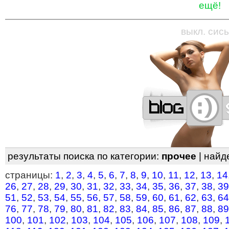
ещё!
—
—
—
—
—
—
—
—
—
—
—
—
—
—
—
—
—
выкл. сись
результаты поиска по категории:
прочее
| найд
страницы:
1
,
2
,
3
,
4
,
5
,
6
,
7
,
8
,
9
,
10
,
11
,
12
,
13
,
14
26
,
27
,
28
,
29
,
30
,
31
,
32
,
33
,
34
,
35
,
36
,
37
,
38
,
39
51
,
52
,
53
,
54
,
55
,
56
,
57
,
58
,
59
,
60
,
61
,
62
,
63
,
64
76
,
77
,
78
,
79
,
80
,
81
,
82
,
83
,
84
,
85
,
86
,
87
,
88
,
89
100
,
101
,
102
,
103
,
104
,
105
,
106
,
107
,
108
,
109
,