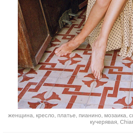
женщина
,
кресло
,
платье
,
пианино
,
мозаика
,
с
кучерявая
,
Chiar