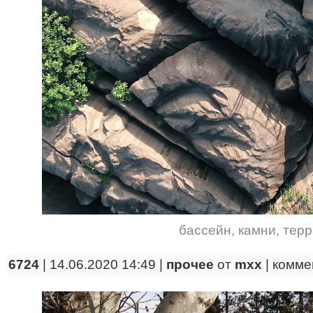
бассейн
,
камни
,
терр
6724
| 14.06.2020 14:49 |
прочее
от
mxx
|
комме