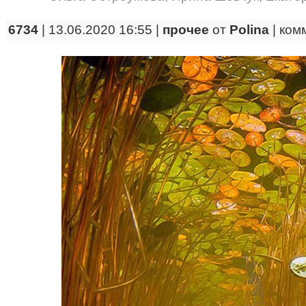
6734
| 13.06.2020 16:55 |
прочее
от
Polina
|
ком