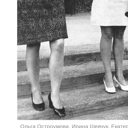
Ольга Остроумова
,
Ирина Шевчук
,
Екате