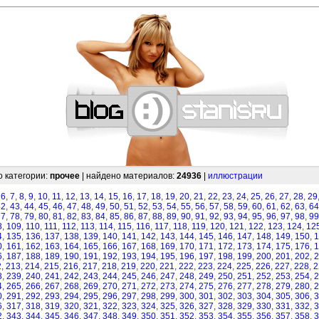
—
—
—
—
—
—
—
—
—
—
—
—
—
—
—
—
—
—
—
—
—
—
—
—
—
—
—
—
о категории:
прочее
| найдено материалов:
24936
|
иллюстрации
,
6
,
7
,
8
,
9
,
10
,
11
,
12
,
13
,
14
,
15
,
16
,
17
,
18
,
19
,
20
,
21
,
22
,
23
,
24
,
25
,
26
,
27
,
28
,
29
42
,
43
,
44
,
45
,
46
,
47
,
48
,
49
,
50
,
51
,
52
,
53
,
54
,
55
,
56
,
57
,
58
,
59
,
60
,
61
,
62
,
63
,
64
77
,
78
,
79
,
80
,
81
,
82
,
83
,
84
,
85
,
86
,
87
,
88
,
89
,
90
,
91
,
92
,
93
,
94
,
95
,
96
,
97
,
98
,
99
8
,
109
,
110
,
111
,
112
,
113
,
114
,
115
,
116
,
117
,
118
,
119
,
120
,
121
,
122
,
123
,
124
,
12
4
,
135
,
136
,
137
,
138
,
139
,
140
,
141
,
142
,
143
,
144
,
145
,
146
,
147
,
148
,
149
,
150
,
1
0
,
161
,
162
,
163
,
164
,
165
,
166
,
167
,
168
,
169
,
170
,
171
,
172
,
173
,
174
,
175
,
176
,
1
6
,
187
,
188
,
189
,
190
,
191
,
192
,
193
,
194
,
195
,
196
,
197
,
198
,
199
,
200
,
201
,
202
,
2
2
,
213
,
214
,
215
,
216
,
217
,
218
,
219
,
220
,
221
,
222
,
223
,
224
,
225
,
226
,
227
,
228
,
2
8
,
239
,
240
,
241
,
242
,
243
,
244
,
245
,
246
,
247
,
248
,
249
,
250
,
251
,
252
,
253
,
254
,
2
4
,
265
,
266
,
267
,
268
,
269
,
270
,
271
,
272
,
273
,
274
,
275
,
276
,
277
,
278
,
279
,
280
,
2
0
,
291
,
292
,
293
,
294
,
295
,
296
,
297
,
298
,
299
,
300
,
301
,
302
,
303
,
304
,
305
,
306
,
3
6
,
317
,
318
,
319
,
320
,
321
,
322
,
323
,
324
,
325
,
326
,
327
,
328
,
329
,
330
,
331
,
332
,
3
2
,
343
,
344
,
345
,
346
,
347
,
348
,
349
,
350
,
351
,
352
,
353
,
354
,
355
,
356
,
357
,
358
,
3