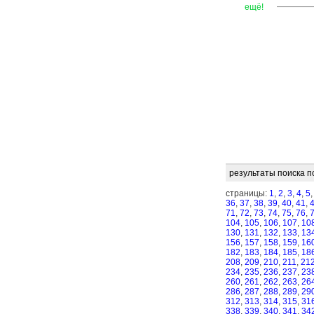
—
—
—
ещё!
результаты поиска п
страницы:
1
,
2
,
3
,
4
,
5
36
,
37
,
38
,
39
,
40
,
41
,
71
,
72
,
73
,
74
,
75
,
76
,
104
,
105
,
106
,
107
,
10
130
,
131
,
132
,
133
,
13
156
,
157
,
158
,
159
,
16
182
,
183
,
184
,
185
,
18
208
,
209
,
210
,
211
,
21
234
,
235
,
236
,
237
,
23
260
,
261
,
262
,
263
,
26
286
,
287
,
288
,
289
,
29
312
,
313
,
314
,
315
,
31
338
,
339
,
340
,
341
,
34