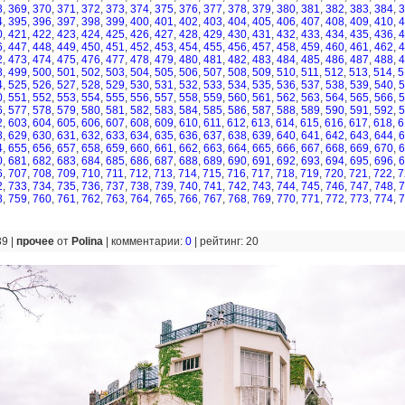
8
,
369
,
370
,
371
,
372
,
373
,
374
,
375
,
376
,
377
,
378
,
379
,
380
,
381
,
382
,
383
,
384
,
3
4
,
395
,
396
,
397
,
398
,
399
,
400
,
401
,
402
,
403
,
404
,
405
,
406
,
407
,
408
,
409
,
410
,
4
0
,
421
,
422
,
423
,
424
,
425
,
426
,
427
,
428
,
429
,
430
,
431
,
432
,
433
,
434
,
435
,
436
,
4
6
,
447
,
448
,
449
,
450
,
451
,
452
,
453
,
454
,
455
,
456
,
457
,
458
,
459
,
460
,
461
,
462
,
4
2
,
473
,
474
,
475
,
476
,
477
,
478
,
479
,
480
,
481
,
482
,
483
,
484
,
485
,
486
,
487
,
488
,
4
8
,
499
,
500
,
501
,
502
,
503
,
504
,
505
,
506
,
507
,
508
,
509
,
510
,
511
,
512
,
513
,
514
,
5
4
,
525
,
526
,
527
,
528
,
529
,
530
,
531
,
532
,
533
,
534
,
535
,
536
,
537
,
538
,
539
,
540
,
5
0
,
551
,
552
,
553
,
554
,
555
,
556
,
557
,
558
,
559
,
560
,
561
,
562
,
563
,
564
,
565
,
566
,
5
6
,
577
,
578
,
579
,
580
,
581
,
582
,
583
,
584
,
585
,
586
,
587
,
588
,
589
,
590
,
591
,
592
,
5
2
,
603
,
604
,
605
,
606
,
607
,
608
,
609
,
610
,
611
,
612
,
613
,
614
,
615
,
616
,
617
,
618
,
6
8
,
629
,
630
,
631
,
632
,
633
,
634
,
635
,
636
,
637
,
638
,
639
,
640
,
641
,
642
,
643
,
644
,
6
4
,
655
,
656
,
657
,
658
,
659
,
660
,
661
,
662
,
663
,
664
,
665
,
666
,
667
,
668
,
669
,
670
,
6
0
,
681
,
682
,
683
,
684
,
685
,
686
,
687
,
688
,
689
,
690
,
691
,
692
,
693
,
694
,
695
,
696
,
6
6
,
707
,
708
,
709
,
710
,
711
,
712
,
713
,
714
,
715
,
716
,
717
,
718
,
719
,
720
,
721
,
722
,
7
2
,
733
,
734
,
735
,
736
,
737
,
738
,
739
,
740
,
741
,
742
,
743
,
744
,
745
,
746
,
747
,
748
,
7
8
,
759
,
760
,
761
,
762
,
763
,
764
,
765
,
766
,
767
,
768
,
769
,
770
,
771
,
772
,
773
,
774
,
7
39 |
прочее
от
Polina
|
комментарии:
0
|
рейтинг: 20