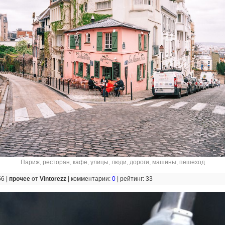
Париж
,
ресторан
,
кафе
,
улицы
,
люди
,
дороги
,
машины
,
пешеход
56 |
прочее
от
Vintorezz
|
комментарии:
0
|
рейтинг: 33