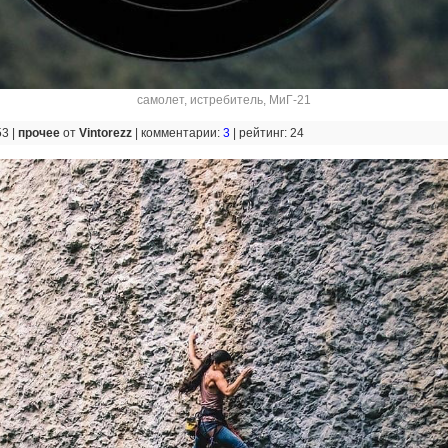
самолет
,
истребитель
,
МиГ-21
53 |
прочее
от
Vintorezz
|
комментарии:
3
|
рейтинг: 24