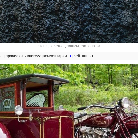
стена
,
веревка
,
джинсы
,
скалолазка
31 |
прочее
от
Vintorezz
|
комментарии:
0
|
рейтинг: 21