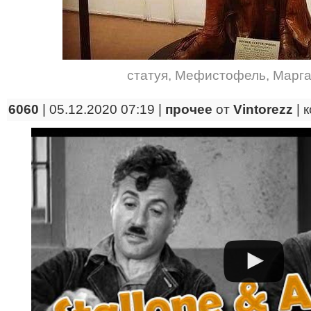
статуя
,
Мефистофель
,
Марга
6060
| 05.12.2020 07:19 |
прочее
от
Vintorezz
|
к