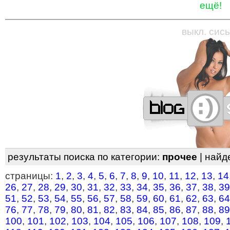
ещё!
—
—
—
—
—
—
—
—
—
—
—
—
—
—
—
—
—
выкл. сись
результаты поиска по категории:
прочее
| найд
страницы:
1
,
2
,
3
,
4
,
5
,
6
,
7
,
8
,
9
,
10
,
11
,
12
,
13
,
14
26
,
27
,
28
,
29
,
30
,
31
,
32
,
33
,
34
,
35
,
36
,
37
,
38
,
39
51
,
52
,
53
,
54
,
55
,
56
,
57
,
58
,
59
,
60
,
61
,
62
,
63
,
64
76
,
77
,
78
,
79
,
80
,
81
,
82
,
83
,
84
,
85
,
86
,
87
,
88
,
89
100
,
101
,
102
,
103
,
104
,
105
,
106
,
107
,
108
,
109
,