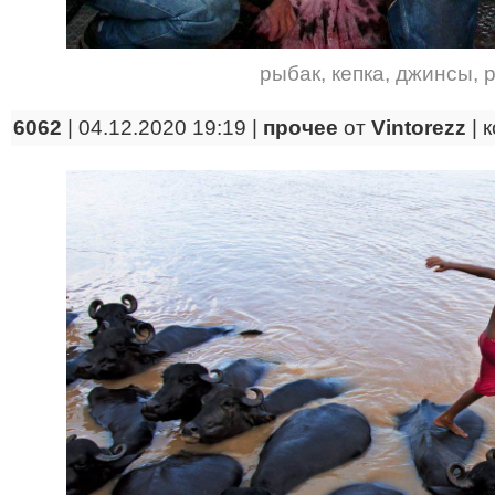
рыбак
,
кепка
,
джинсы
,
6062
| 04.12.2020 19:19 |
прочее
от
Vintorezz
|
к