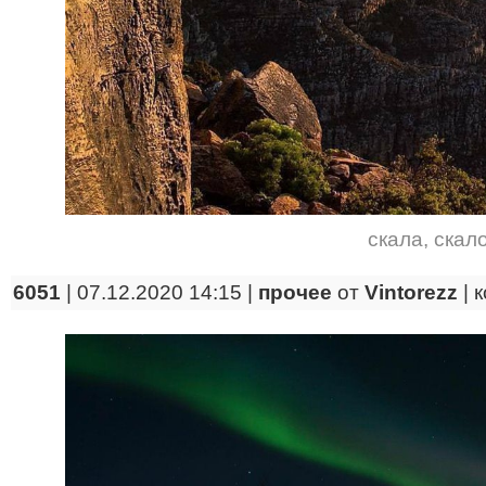
скала
,
скал
6051
| 07.12.2020 14:15 |
прочее
от
Vintorezz
|
к