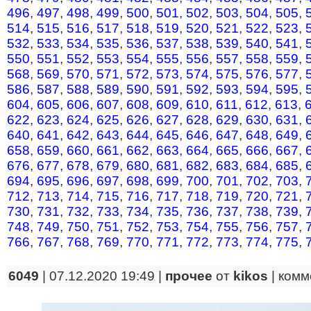
496
,
497
,
498
,
499
,
500
,
501
,
502
,
503
,
504
,
505
,
514
,
515
,
516
,
517
,
518
,
519
,
520
,
521
,
522
,
523
,
532
,
533
,
534
,
535
,
536
,
537
,
538
,
539
,
540
,
541
,
550
,
551
,
552
,
553
,
554
,
555
,
556
,
557
,
558
,
559
,
568
,
569
,
570
,
571
,
572
,
573
,
574
,
575
,
576
,
577
,
586
,
587
,
588
,
589
,
590
,
591
,
592
,
593
,
594
,
595
,
604
,
605
,
606
,
607
,
608
,
609
,
610
,
611
,
612
,
613
,
622
,
623
,
624
,
625
,
626
,
627
,
628
,
629
,
630
,
631
,
640
,
641
,
642
,
643
,
644
,
645
,
646
,
647
,
648
,
649
,
658
,
659
,
660
,
661
,
662
,
663
,
664
,
665
,
666
,
667
,
676
,
677
,
678
,
679
,
680
,
681
,
682
,
683
,
684
,
685
,
694
,
695
,
696
,
697
,
698
,
699
,
700
,
701
,
702
,
703
,
712
,
713
,
714
,
715
,
716
,
717
,
718
,
719
,
720
,
721
,
730
,
731
,
732
,
733
,
734
,
735
,
736
,
737
,
738
,
739
,
748
,
749
,
750
,
751
,
752
,
753
,
754
,
755
,
756
,
757
,
766
,
767
,
768
,
769
,
770
,
771
,
772
,
773
,
774
,
775
,
6049
| 07.12.2020 19:49 |
прочее
от
kikos
|
комм