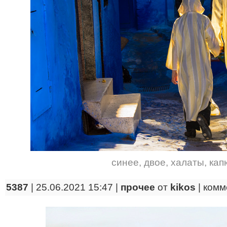
синее
,
двое
,
халаты
,
ка
5387
| 25.06.2021 15:47 |
прочее
от
kikos
|
комм