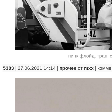
пинк флойд
,
трап
,
5383
| 27.06.2021 14:14 |
прочее
от
mxx
|
комме