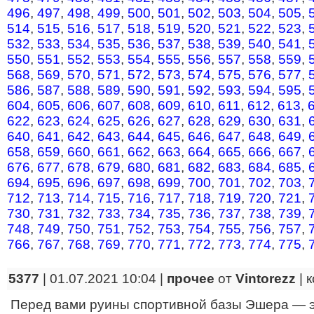
496
,
497
,
498
,
499
,
500
,
501
,
502
,
503
,
504
,
505
,
514
,
515
,
516
,
517
,
518
,
519
,
520
,
521
,
522
,
523
,
532
,
533
,
534
,
535
,
536
,
537
,
538
,
539
,
540
,
541
,
550
,
551
,
552
,
553
,
554
,
555
,
556
,
557
,
558
,
559
,
568
,
569
,
570
,
571
,
572
,
573
,
574
,
575
,
576
,
577
,
586
,
587
,
588
,
589
,
590
,
591
,
592
,
593
,
594
,
595
,
604
,
605
,
606
,
607
,
608
,
609
,
610
,
611
,
612
,
613
,
622
,
623
,
624
,
625
,
626
,
627
,
628
,
629
,
630
,
631
,
640
,
641
,
642
,
643
,
644
,
645
,
646
,
647
,
648
,
649
,
658
,
659
,
660
,
661
,
662
,
663
,
664
,
665
,
666
,
667
,
676
,
677
,
678
,
679
,
680
,
681
,
682
,
683
,
684
,
685
,
694
,
695
,
696
,
697
,
698
,
699
,
700
,
701
,
702
,
703
,
712
,
713
,
714
,
715
,
716
,
717
,
718
,
719
,
720
,
721
,
730
,
731
,
732
,
733
,
734
,
735
,
736
,
737
,
738
,
739
,
748
,
749
,
750
,
751
,
752
,
753
,
754
,
755
,
756
,
757
,
766
,
767
,
768
,
769
,
770
,
771
,
772
,
773
,
774
,
775
,
5377
| 01.07.2021 10:04 |
прочее
от
Vintorezz
|
к
Перед вами руины спортивной базы Эшера — 