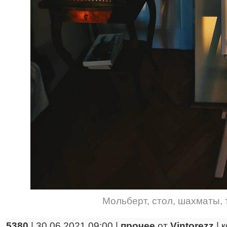
Мольберт
,
стол
,
шахматы
,
5380
| 30.06.2021 09:00 |
прочее
от
Vintorezz
|
к