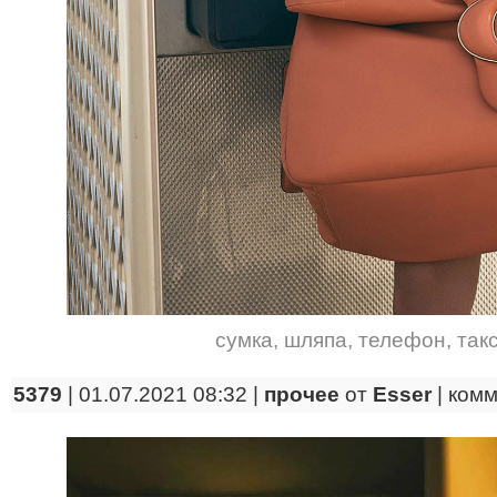
сумка
,
шляпа
,
телефон
,
так
5379
| 01.07.2021 08:32 |
прочее
от
Esser
|
комм