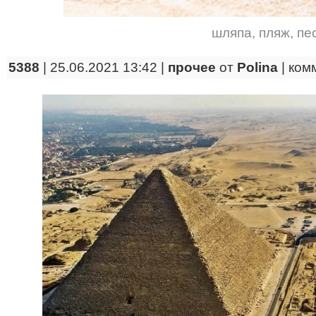
шляпа
,
пляж
,
пе
5388
| 25.06.2021 13:42 |
прочее
от
Polina
|
ком