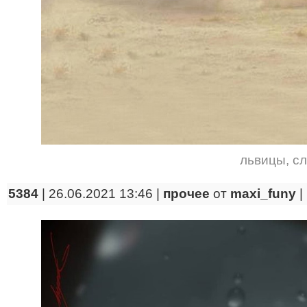
львицы
,
с
5384
| 26.06.2021 13:46 |
прочее
от
maxi_funy
|