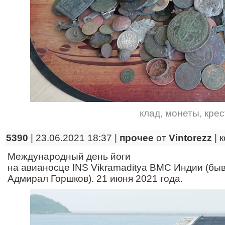
клад
,
монеты
,
кре
5390
| 23.06.2021 18:37 |
прочее
от
Vintorezz
|
к
Международный день йоги
на авианосце INS Vikramaditya ВМС Индии (быв
Адмирал Горшков). 21 июня 2021 года.