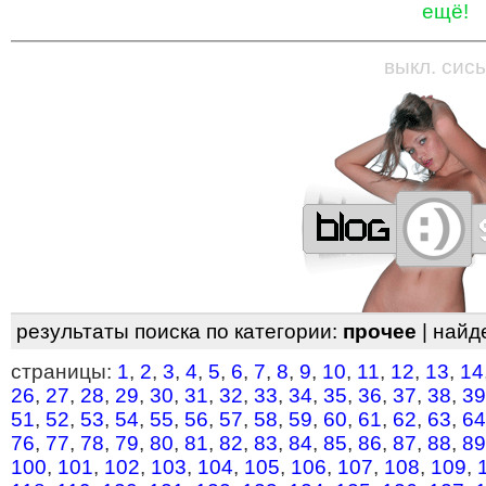
ещё!
—
—
—
—
—
—
—
—
—
—
—
—
—
—
—
—
—
выкл. сись
результаты поиска по категории:
прочее
| найд
страницы:
1
,
2
,
3
,
4
,
5
,
6
,
7
,
8
,
9
,
10
,
11
,
12
,
13
,
14
26
,
27
,
28
,
29
,
30
,
31
,
32
,
33
,
34
,
35
,
36
,
37
,
38
,
39
51
,
52
,
53
,
54
,
55
,
56
,
57
,
58
,
59
,
60
,
61
,
62
,
63
,
64
76
,
77
,
78
,
79
,
80
,
81
,
82
,
83
,
84
,
85
,
86
,
87
,
88
,
89
100
,
101
,
102
,
103
,
104
,
105
,
106
,
107
,
108
,
109
,