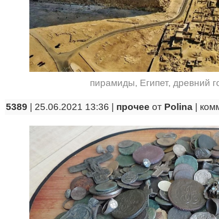
пирамиды
,
Египет
,
древний г
5389
| 25.06.2021 13:36 |
прочее
от
Polina
|
ком