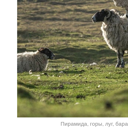
Пирамида
,
горы
,
луг
,
бара