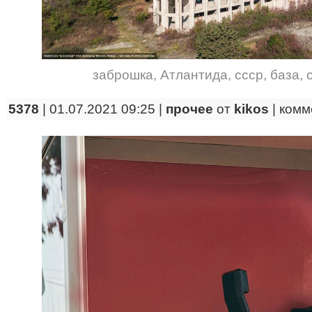
заброшка
,
Атлантида
,
ссср
,
база
,
5378
| 01.07.2021 09:25 |
прочее
от
kikos
|
комм