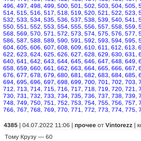
496
,
497
,
498
,
499
,
500
,
501
,
502
,
503
,
504
,
505
,
514
,
515
,
516
,
517
,
518
,
519
,
520
,
521
,
522
,
523
,
532
,
533
,
534
,
535
,
536
,
537
,
538
,
539
,
540
,
541
,
550
,
551
,
552
,
553
,
554
,
555
,
556
,
557
,
558
,
559
,
568
,
569
,
570
,
571
,
572
,
573
,
574
,
575
,
576
,
577
,
586
,
587
,
588
,
589
,
590
,
591
,
592
,
593
,
594
,
595
,
604
,
605
,
606
,
607
,
608
,
609
,
610
,
611
,
612
,
613
,
622
,
623
,
624
,
625
,
626
,
627
,
628
,
629
,
630
,
631
,
640
,
641
,
642
,
643
,
644
,
645
,
646
,
647
,
648
,
649
,
658
,
659
,
660
,
661
,
662
,
663
,
664
,
665
,
666
,
667
,
676
,
677
,
678
,
679
,
680
,
681
,
682
,
683
,
684
,
685
,
694
,
695
,
696
,
697
,
698
,
699
,
700
,
701
,
702
,
703
,
712
,
713
,
714
,
715
,
716
,
717
,
718
,
719
,
720
,
721
,
730
,
731
,
732
,
733
,
734
,
735
,
736
,
737
,
738
,
739
,
748
,
749
,
750
,
751
,
752
,
753
,
754
,
755
,
756
,
757
,
766
,
767
,
768
,
769
,
770
,
771
,
772
,
773
,
774
,
775
,
4385
| 04.07.2022 11:06 |
прочее
от
Vintorezz
|
к
Тому Крузу — 60