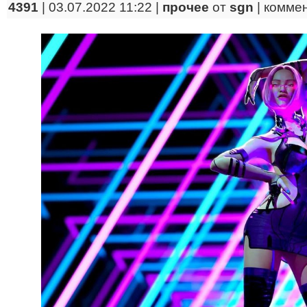
4391
| 03.07.2022 11:22 |
прочее
от
sgn
|
комме