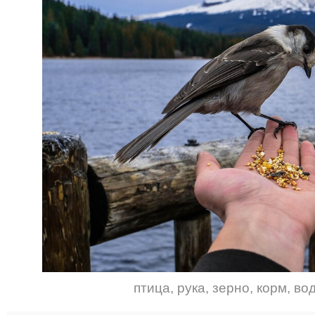
птица
,
рука
,
зерно
,
корм
,
во