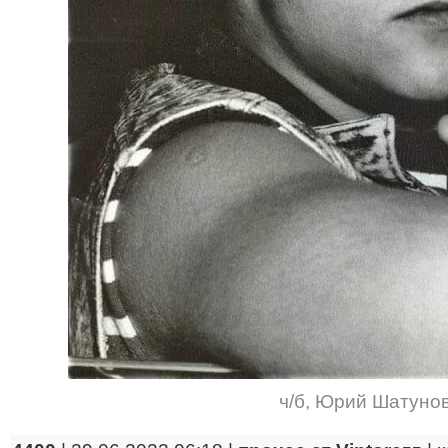
ч/б
,
Юрий Шатуно