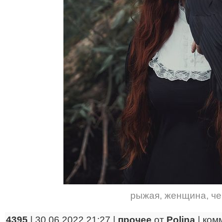
рыжая
,
женщина
,
ч
4395
| 30.06.2022 21:27 |
прочее
от
Polina
|
ком