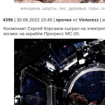
женщина
,
шорты
,
лес
,
деревья
,
горы
,
сн
4396
| 30.06.2022 10:45 |
прочее
от
Vintorezz
|
к
Космонавт Сергей Корсаков сыграл на электро
космос на корабле Прогресс МС-20.