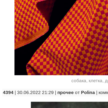
собака
,
клетка
,
д
4394
| 30.06.2022 21:29 |
прочее
от
Polina
|
ком