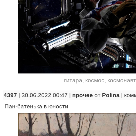
гитара
,
космос
,
космонавт
4397
| 30.06.2022 00:47 |
прочее
от
Polina
|
ком
Пан-батенька в юности