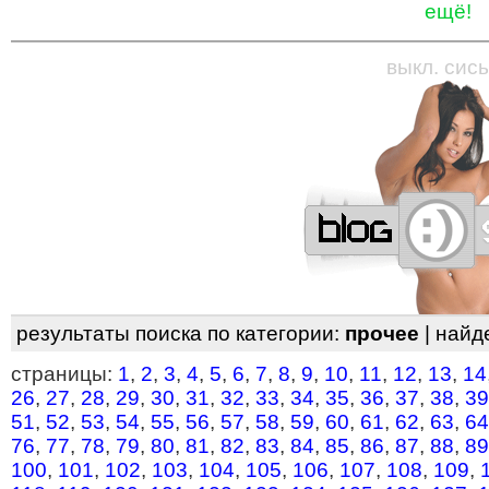
ещё!
—
—
—
—
—
—
—
—
—
—
—
—
—
—
—
—
—
выкл. сись
результаты поиска по категории:
прочее
| найд
страницы:
1
,
2
,
3
,
4
,
5
,
6
,
7
,
8
,
9
,
10
,
11
,
12
,
13
,
14
26
,
27
,
28
,
29
,
30
,
31
,
32
,
33
,
34
,
35
,
36
,
37
,
38
,
39
51
,
52
,
53
,
54
,
55
,
56
,
57
,
58
,
59
,
60
,
61
,
62
,
63
,
64
76
,
77
,
78
,
79
,
80
,
81
,
82
,
83
,
84
,
85
,
86
,
87
,
88
,
89
100
,
101
,
102
,
103
,
104
,
105
,
106
,
107
,
108
,
109
,