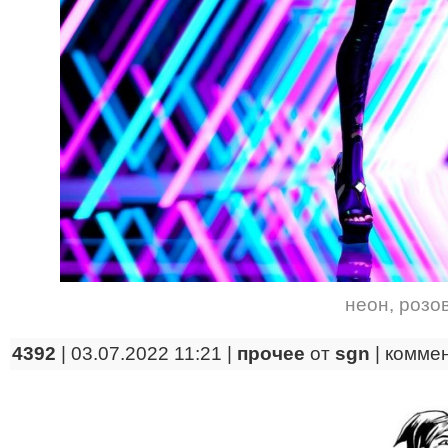
неон
,
розо
4392
| 03.07.2022 11:21 |
прочее
от
sgn
|
комме