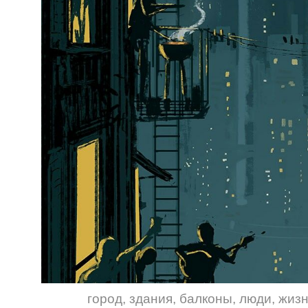
город
,
здания
,
балконы
,
люди
,
жиз