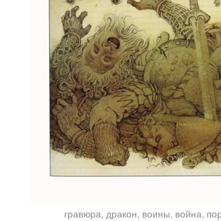
гравюра
,
дракон
,
воины
,
война
,
по