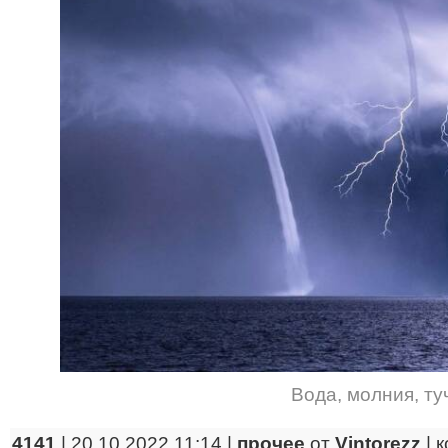
Вода
,
молния
,
ту
4141
| 20.10.2022 11:14 |
прочее
от
Vintorezz
|
к