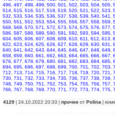
496
,
497
,
498
,
499
,
500
,
501
,
502
,
503
,
504
,
505
,
514
,
515
,
516
,
517
,
518
,
519
,
520
,
521
,
522
,
523
,
532
,
533
,
534
,
535
,
536
,
537
,
538
,
539
,
540
,
541
,
550
,
551
,
552
,
553
,
554
,
555
,
556
,
557
,
558
,
559
,
568
,
569
,
570
,
571
,
572
,
573
,
574
,
575
,
576
,
577
,
586
,
587
,
588
,
589
,
590
,
591
,
592
,
593
,
594
,
595
,
604
,
605
,
606
,
607
,
608
,
609
,
610
,
611
,
612
,
613
,
622
,
623
,
624
,
625
,
626
,
627
,
628
,
629
,
630
,
631
,
640
,
641
,
642
,
643
,
644
,
645
,
646
,
647
,
648
,
649
,
658
,
659
,
660
,
661
,
662
,
663
,
664
,
665
,
666
,
667
,
676
,
677
,
678
,
679
,
680
,
681
,
682
,
683
,
684
,
685
,
694
,
695
,
696
,
697
,
698
,
699
,
700
,
701
,
702
,
703
,
712
,
713
,
714
,
715
,
716
,
717
,
718
,
719
,
720
,
721
,
730
,
731
,
732
,
733
,
734
,
735
,
736
,
737
,
738
,
739
,
748
,
749
,
750
,
751
,
752
,
753
,
754
,
755
,
756
,
757
,
766
,
767
,
768
,
769
,
770
,
771
,
772
,
773
,
774
,
775
,
4129
| 24.10.2022 20:33 |
прочее
от
Polina
|
ком