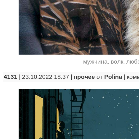
мужчина
,
волк
,
люб
4131
| 23.10.2022 18:37 |
прочее
от
Polina
|
ком