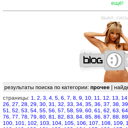
ещё!
—
—
—
—
—
—
—
—
—
—
—
—
—
—
—
—
—
выкл. сись
результаты поиска по категории:
прочее
| найд
страницы:
1
,
2
,
3
,
4
,
5
,
6
,
7
,
8
,
9
,
10
,
11
,
12
,
13
,
14
26
,
27
,
28
,
29
,
30
,
31
,
32
,
33
,
34
,
35
,
36
,
37
,
38
,
39
51
,
52
,
53
,
54
,
55
,
56
,
57
,
58
,
59
,
60
,
61
,
62
,
63
,
64
76
,
77
,
78
,
79
,
80
,
81
,
82
,
83
,
84
,
85
,
86
,
87
,
88
,
89
100
,
101
,
102
,
103
,
104
,
105
,
106
,
107
,
108
,
109
,