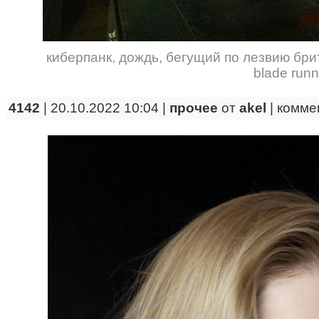
киберпанк
,
дождь
,
бегущий по лезвию бри
blade runn
4142
| 20.10.2022 10:04 |
прочее
от
akel
|
комме