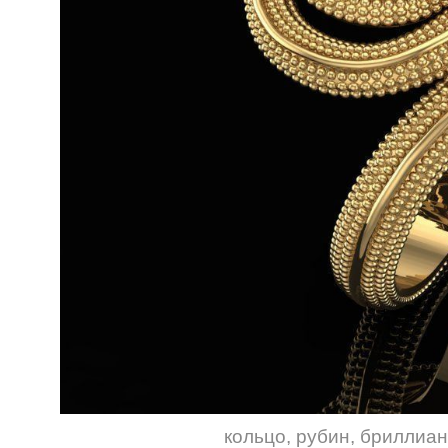
кольцо
,
рубин
,
бриллиа