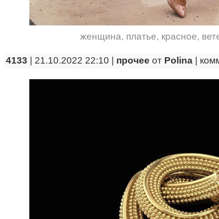
женщина
,
платье
,
красное
,
вет
4133
| 21.10.2022 22:10 |
прочее
от
Polina
|
ком