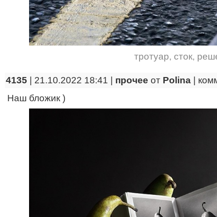
тротуар
,
сток
,
реш
4135
| 21.10.2022 18:41 |
прочее
от
Polina
|
ком
Наш бложик )