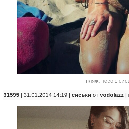
пляж
,
песок
,
сис
31595
| 31.01.2014 14:19 |
сиськи
от
vodolazz
|