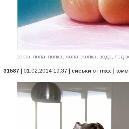
серф
,
попа
,
попка
,
жопа
,
жопка
,
вода
,
под 
31587
| 01.02.2014 19:37 |
сиськи
от
mxx
|
комм