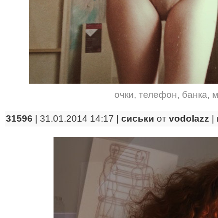
очки
,
телефон
,
банка
,
м
31596
| 31.01.2014 14:17 |
сиськи
от
vodolazz
|