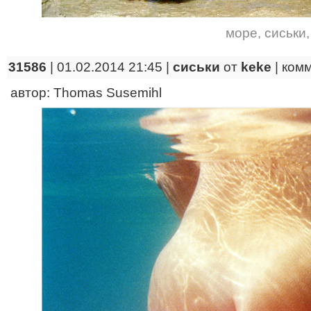
море
,
сиськи
31586
| 01.02.2014 21:45 |
сиськи
от
keke
|
ком
автор: Thomas Susemihl