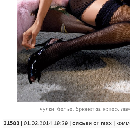
чулки
,
белье
,
брюнетка
,
ковер
,
ла
31588
| 01.02.2014 19:29 |
сиськи
от
mxx
|
комм