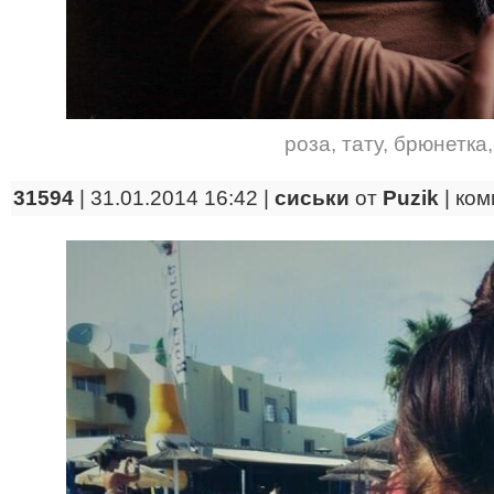
роза
,
тату
,
брюнетка
31594
| 31.01.2014 16:42 |
сиськи
от
Puzik
|
ком