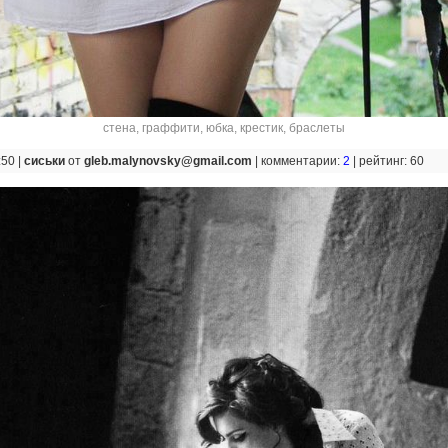
стена
,
граффити
,
юбка
,
крестик
,
браслеты
:50 |
сиськи
от
gleb.malynovsky@gmail.com
|
комментарии:
2
|
рейтинг: 60