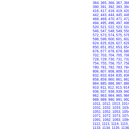
364
,
365
,
366
,
367
,
36
390
,
391
,
392
,
393
,
39
416
,
417
,
418
,
419
,
42
442
,
443
,
444
,
445
,
44
468
,
469
,
470
,
471
,
47
494
,
495
,
496
,
497
,
49
520
,
521
,
522
,
523
,
52
546
,
547
,
548
,
549
,
55
572
,
573
,
574
,
575
,
57
598
,
599
,
600
,
601
,
60
624
,
625
,
626
,
627
,
62
650
,
651
,
652
,
653
,
65
676
,
677
,
678
,
679
,
68
702
,
703
,
704
,
705
,
70
728
,
729
,
730
,
731
,
73
754
,
755
,
756
,
757
,
75
780
,
781
,
782
,
783
,
78
806
,
807
,
808
,
809
,
81
832
,
833
,
834
,
835
,
83
858
,
859
,
860
,
861
,
86
884
,
885
,
886
,
887
,
88
910
,
911
,
912
,
913
,
91
936
,
937
,
938
,
939
,
94
962
,
963
,
964
,
965
,
96
988
,
989
,
990
,
991
,
99
1011
,
1012
,
1013
,
101
1031
,
1032
,
1033
,
103
1051
,
1052
,
1053
,
105
1071
,
1072
,
1073
,
107
1091
,
1092
,
1093
,
109
1112
,
1113
,
1114
,
1115
1133
,
1134
,
1135
,
1136