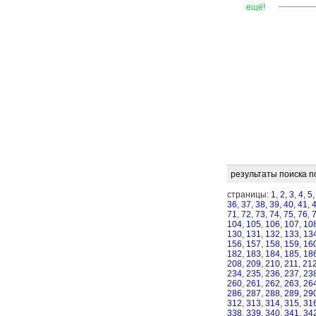
—
—
—
ещё!
результаты поиска п
страницы:
1
,
2
,
3
,
4
,
5
36
,
37
,
38
,
39
,
40
,
41
,
71
,
72
,
73
,
74
,
75
,
76
,
104
,
105
,
106
,
107
,
10
130
,
131
,
132
,
133
,
13
156
,
157
,
158
,
159
,
16
182
,
183
,
184
,
185
,
18
208
,
209
,
210
,
211
,
21
234
,
235
,
236
,
237
,
23
260
,
261
,
262
,
263
,
26
286
,
287
,
288
,
289
,
29
312
,
313
,
314
,
315
,
31
338
,
339
,
340
,
341
,
34