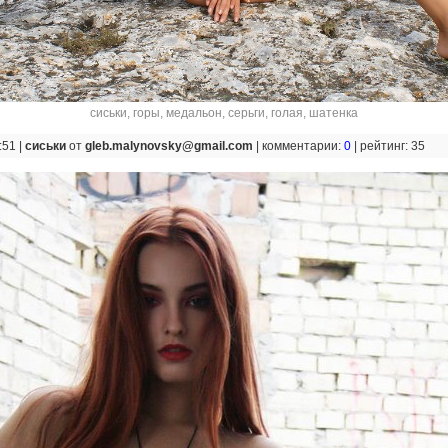
сиськи
,
горы
,
медальон
,
серьги
,
голая
,
шатенка
:51 |
сиськи
от
gleb.malynovsky@gmail.com
|
комментарии:
0
|
рейтинг: 35