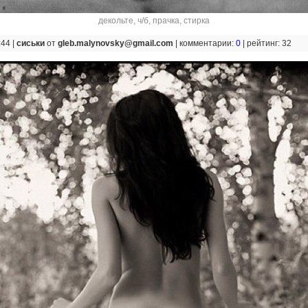
декольте
,
ч/б
,
прачка
,
стирка
:44 |
сиськи
от
gleb.malynovsky@gmail.com
|
комментарии:
0
|
рейтинг: 32