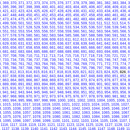
8
,
369
,
370
,
371
,
372
,
373
,
374
,
375
,
376
,
377
,
378
,
379
,
380
,
381
,
382
,
383
,
384
,
3
4
,
395
,
396
,
397
,
398
,
399
,
400
,
401
,
402
,
403
,
404
,
405
,
406
,
407
,
408
,
409
,
410
,
4
0
,
421
,
422
,
423
,
424
,
425
,
426
,
427
,
428
,
429
,
430
,
431
,
432
,
433
,
434
,
435
,
436
,
4
6
,
447
,
448
,
449
,
450
,
451
,
452
,
453
,
454
,
455
,
456
,
457
,
458
,
459
,
460
,
461
,
462
,
4
2
,
473
,
474
,
475
,
476
,
477
,
478
,
479
,
480
,
481
,
482
,
483
,
484
,
485
,
486
,
487
,
488
,
4
8
,
499
,
500
,
501
,
502
,
503
,
504
,
505
,
506
,
507
,
508
,
509
,
510
,
511
,
512
,
513
,
514
,
5
4
,
525
,
526
,
527
,
528
,
529
,
530
,
531
,
532
,
533
,
534
,
535
,
536
,
537
,
538
,
539
,
540
,
5
0
,
551
,
552
,
553
,
554
,
555
,
556
,
557
,
558
,
559
,
560
,
561
,
562
,
563
,
564
,
565
,
566
,
5
6
,
577
,
578
,
579
,
580
,
581
,
582
,
583
,
584
,
585
,
586
,
587
,
588
,
589
,
590
,
591
,
592
,
5
2
,
603
,
604
,
605
,
606
,
607
,
608
,
609
,
610
,
611
,
612
,
613
,
614
,
615
,
616
,
617
,
618
,
6
8
,
629
,
630
,
631
,
632
,
633
,
634
,
635
,
636
,
637
,
638
,
639
,
640
,
641
,
642
,
643
,
644
,
6
4
,
655
,
656
,
657
,
658
,
659
,
660
,
661
,
662
,
663
,
664
,
665
,
666
,
667
,
668
,
669
,
670
,
6
0
,
681
,
682
,
683
,
684
,
685
,
686
,
687
,
688
,
689
,
690
,
691
,
692
,
693
,
694
,
695
,
696
,
6
6
,
707
,
708
,
709
,
710
,
711
,
712
,
713
,
714
,
715
,
716
,
717
,
718
,
719
,
720
,
721
,
722
,
7
2
,
733
,
734
,
735
,
736
,
737
,
738
,
739
,
740
,
741
,
742
,
743
,
744
,
745
,
746
,
747
,
748
,
7
8
,
759
,
760
,
761
,
762
,
763
,
764
,
765
,
766
,
767
,
768
,
769
,
770
,
771
,
772
,
773
,
774
,
7
4
,
785
,
786
,
787
,
788
,
789
,
790
,
791
,
792
,
793
,
794
,
795
,
796
,
797
,
798
,
799
,
800
,
8
0
,
811
,
812
,
813
,
814
,
815
,
816
,
817
,
818
,
819
,
820
,
821
,
822
,
823
,
824
,
825
,
826
,
8
6
,
837
,
838
,
839
,
840
,
841
,
842
,
843
,
844
,
845
,
846
,
847
,
848
,
849
,
850
,
851
,
852
,
8
2
,
863
,
864
,
865
,
866
,
867
,
868
,
869
,
870
,
871
,
872
,
873
,
874
,
875
,
876
,
877
,
878
,
8
8
,
889
,
890
,
891
,
892
,
893
,
894
,
895
,
896
,
897
,
898
,
899
,
900
,
901
,
902
,
903
,
904
,
9
4
,
915
,
916
,
917
,
918
,
919
,
920
,
921
,
922
,
923
,
924
,
925
,
926
,
927
,
928
,
929
,
930
,
9
0
,
941
,
942
,
943
,
944
,
945
,
946
,
947
,
948
,
949
,
950
,
951
,
952
,
953
,
954
,
955
,
956
,
9
6
,
967
,
968
,
969
,
970
,
971
,
972
,
973
,
974
,
975
,
976
,
977
,
978
,
979
,
980
,
981
,
982
,
9
2
,
993
,
994
,
995
,
996
,
997
,
998
,
999
,
1000
,
1001
,
1002
,
1003
,
1004
,
1005
,
1006
,
1
4
,
1015
,
1016
,
1017
,
1018
,
1019
,
1020
,
1021
,
1022
,
1023
,
1024
,
1025
,
1026
,
1027
4
,
1035
,
1036
,
1037
,
1038
,
1039
,
1040
,
1041
,
1042
,
1043
,
1044
,
1045
,
1046
,
1047
4
,
1055
,
1056
,
1057
,
1058
,
1059
,
1060
,
1061
,
1062
,
1063
,
1064
,
1065
,
1066
,
1067
4
,
1075
,
1076
,
1077
,
1078
,
1079
,
1080
,
1081
,
1082
,
1083
,
1084
,
1085
,
1086
,
1087
4
,
1095
,
1096
,
1097
,
1098
,
1099
,
1100
,
1101
,
1102
,
1103
,
1104
,
1105
,
1106
,
1107
,
,
1116
,
1117
,
1118
,
1119
,
1120
,
1121
,
1122
,
1123
,
1124
,
1125
,
1126
,
1127
,
1128
,
112
,
1137
,
1138
,
1139
,
1140
,
1141
,
1142
,
1143
,
1144
,
1145
,
1146
,
1147
,
1148
,
1149
,
1