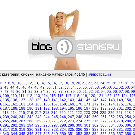
—
—
—
—
—
—
—
—
—
—
—
—
—
—
—
—
—
—
—
—
—
—
—
—
—
—
—
—
о категории:
сиськи
| найдено материалов:
40145
|
иллюстрации
,
6
,
7
,
8
,
9
,
10
,
11
,
12
,
13
,
14
,
15
,
16
,
17
,
18
,
19
,
20
,
21
,
22
,
23
,
24
,
25
,
26
,
27
,
28
,
29
42
,
43
,
44
,
45
,
46
,
47
,
48
,
49
,
50
,
51
,
52
,
53
,
54
,
55
,
56
,
57
,
58
,
59
,
60
,
61
,
62
,
63
,
64
77
,
78
,
79
,
80
,
81
,
82
,
83
,
84
,
85
,
86
,
87
,
88
,
89
,
90
,
91
,
92
,
93
,
94
,
95
,
96
,
97
,
98
,
99
8
,
109
,
110
,
111
,
112
,
113
,
114
,
115
,
116
,
117
,
118
,
119
,
120
,
121
,
122
,
123
,
124
,
12
4
,
135
,
136
,
137
,
138
,
139
,
140
,
141
,
142
,
143
,
144
,
145
,
146
,
147
,
148
,
149
,
150
,
1
0
,
161
,
162
,
163
,
164
,
165
,
166
,
167
,
168
,
169
,
170
,
171
,
172
,
173
,
174
,
175
,
176
,
1
6
,
187
,
188
,
189
,
190
,
191
,
192
,
193
,
194
,
195
,
196
,
197
,
198
,
199
,
200
,
201
,
202
,
2
2
,
213
,
214
,
215
,
216
,
217
,
218
,
219
,
220
,
221
,
222
,
223
,
224
,
225
,
226
,
227
,
228
,
2
8
,
239
,
240
,
241
,
242
,
243
,
244
,
245
,
246
,
247
,
248
,
249
,
250
,
251
,
252
,
253
,
254
,
2
4
,
265
,
266
,
267
,
268
,
269
,
270
,
271
,
272
,
273
,
274
,
275
,
276
,
277
,
278
,
279
,
280
,
2
0
,
291
,
292
,
293
,
294
,
295
,
296
,
297
,
298
,
299
,
300
,
301
,
302
,
303
,
304
,
305
,
306
,
3
6
,
317
,
318
,
319
,
320
,
321
,
322
,
323
,
324
,
325
,
326
,
327
,
328
,
329
,
330
,
331
,
332
,
3
2
,
343
,
344
,
345
,
346
,
347
,
348
,
349
,
350
,
351
,
352
,
353
,
354
,
355
,
356
,
357
,
358
,
3