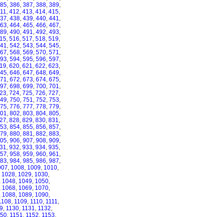
85
,
386
,
387
,
388
,
389
,
11
,
412
,
413
,
414
,
415
,
37
,
438
,
439
,
440
,
441
,
63
,
464
,
465
,
466
,
467
,
89
,
490
,
491
,
492
,
493
,
15
,
516
,
517
,
518
,
519
,
41
,
542
,
543
,
544
,
545
,
67
,
568
,
569
,
570
,
571
,
93
,
594
,
595
,
596
,
597
,
19
,
620
,
621
,
622
,
623
,
45
,
646
,
647
,
648
,
649
,
71
,
672
,
673
,
674
,
675
,
97
,
698
,
699
,
700
,
701
,
23
,
724
,
725
,
726
,
727
,
49
,
750
,
751
,
752
,
753
,
75
,
776
,
777
,
778
,
779
,
01
,
802
,
803
,
804
,
805
,
27
,
828
,
829
,
830
,
831
,
53
,
854
,
855
,
856
,
857
,
79
,
880
,
881
,
882
,
883
,
05
,
906
,
907
,
908
,
909
,
31
,
932
,
933
,
934
,
935
,
57
,
958
,
959
,
960
,
961
,
83
,
984
,
985
,
986
,
987
,
007
,
1008
,
1009
,
1010
,
,
1028
,
1029
,
1030
,
,
1048
,
1049
,
1050
,
,
1068
,
1069
,
1070
,
,
1088
,
1089
,
1090
,
1108
,
1109
,
1110
,
1111
,
9
,
1130
,
1131
,
1132
,
150
,
1151
,
1152
,
1153
,