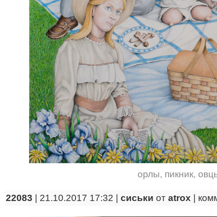
орлы
,
пикник
,
овц
22083
| 21.10.2017 17:32 |
сиськи
от
atrox
|
ком