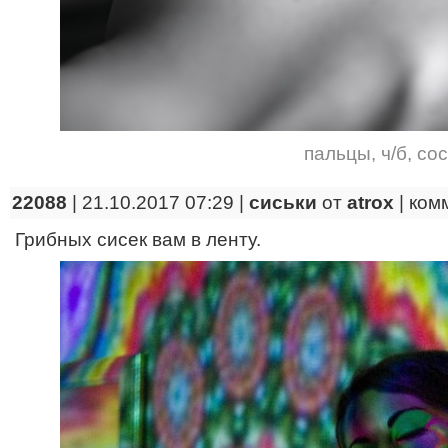
пальцы
,
ч/б
,
сос
22088
| 21.10.2017 07:29 |
сиськи
от
atrox
|
ком
Грибных сисек вам в ленту.