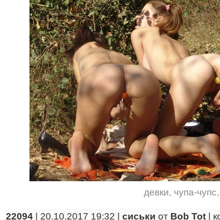
девки
,
чупа-чупс
22094
| 20.10.2017 19:32 |
сиськи
от
Bob Tot
|
к