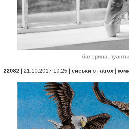
балерина
,
пуанты
22082
| 21.10.2017 19:25 |
сиськи
от
atrox
|
ком