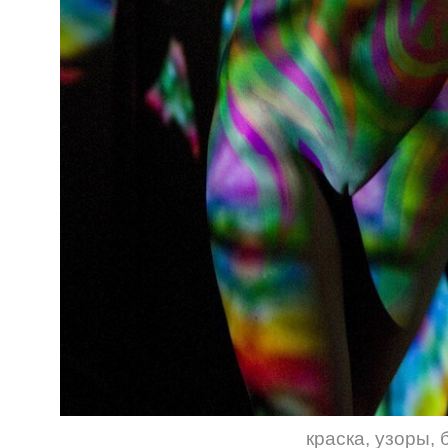
краска
,
узоры
,