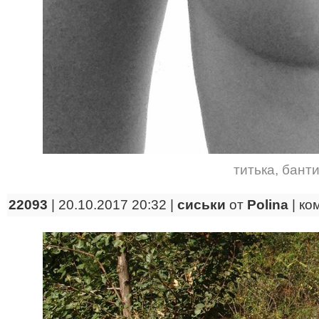
титька
,
банти
22093
| 20.10.2017 20:32 |
сиськи
от
Polina
|
ко