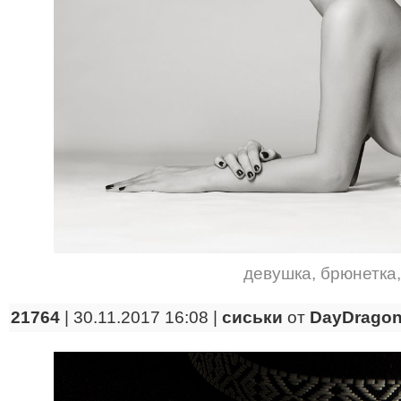
девушка
,
брюнетка
21764
| 30.11.2017 16:08 |
сиськи
от
DayDrago