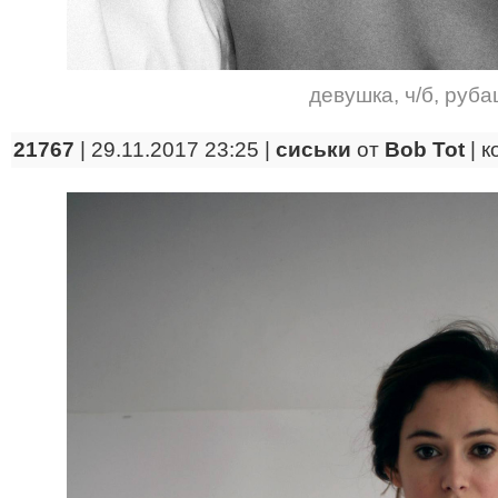
девушка
,
ч/б
,
руба
21767
| 29.11.2017 23:25 |
сиськи
от
Bob Tot
|
к