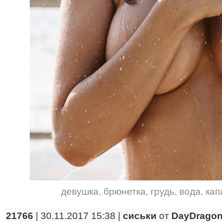
девушка
,
брюнетка
,
грудь
,
вода
,
кап
21766
| 30.11.2017 15:38 |
сиськи
от
DayDrago