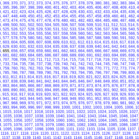
8
,
369
,
370
,
371
,
372
,
373
,
374
,
375
,
376
,
377
,
378
,
379
,
380
,
381
,
382
,
383
,
384
,
3
4
,
395
,
396
,
397
,
398
,
399
,
400
,
401
,
402
,
403
,
404
,
405
,
406
,
407
,
408
,
409
,
410
,
4
0
,
421
,
422
,
423
,
424
,
425
,
426
,
427
,
428
,
429
,
430
,
431
,
432
,
433
,
434
,
435
,
436
,
4
6
,
447
,
448
,
449
,
450
,
451
,
452
,
453
,
454
,
455
,
456
,
457
,
458
,
459
,
460
,
461
,
462
,
4
2
,
473
,
474
,
475
,
476
,
477
,
478
,
479
,
480
,
481
,
482
,
483
,
484
,
485
,
486
,
487
,
488
,
4
8
,
499
,
500
,
501
,
502
,
503
,
504
,
505
,
506
,
507
,
508
,
509
,
510
,
511
,
512
,
513
,
514
,
5
4
,
525
,
526
,
527
,
528
,
529
,
530
,
531
,
532
,
533
,
534
,
535
,
536
,
537
,
538
,
539
,
540
,
5
0
,
551
,
552
,
553
,
554
,
555
,
556
,
557
,
558
,
559
,
560
,
561
,
562
,
563
,
564
,
565
,
566
,
5
6
,
577
,
578
,
579
,
580
,
581
,
582
,
583
,
584
,
585
,
586
,
587
,
588
,
589
,
590
,
591
,
592
,
5
2
,
603
,
604
,
605
,
606
,
607
,
608
,
609
,
610
,
611
,
612
,
613
,
614
,
615
,
616
,
617
,
618
,
6
8
,
629
,
630
,
631
,
632
,
633
,
634
,
635
,
636
,
637
,
638
,
639
,
640
,
641
,
642
,
643
,
644
,
6
4
,
655
,
656
,
657
,
658
,
659
,
660
,
661
,
662
,
663
,
664
,
665
,
666
,
667
,
668
,
669
,
670
,
6
0
,
681
,
682
,
683
,
684
,
685
,
686
,
687
,
688
,
689
,
690
,
691
,
692
,
693
,
694
,
695
,
696
,
6
6
,
707
,
708
,
709
,
710
,
711
,
712
,
713
,
714
,
715
,
716
,
717
,
718
,
719
,
720
,
721
,
722
,
7
2
,
733
,
734
,
735
,
736
,
737
,
738
,
739
,
740
,
741
,
742
,
743
,
744
,
745
,
746
,
747
,
748
,
7
8
,
759
,
760
,
761
,
762
,
763
,
764
,
765
,
766
,
767
,
768
,
769
,
770
,
771
,
772
,
773
,
774
,
7
4
,
785
,
786
,
787
,
788
,
789
,
790
,
791
,
792
,
793
,
794
,
795
,
796
,
797
,
798
,
799
,
800
,
8
0
,
811
,
812
,
813
,
814
,
815
,
816
,
817
,
818
,
819
,
820
,
821
,
822
,
823
,
824
,
825
,
826
,
8
6
,
837
,
838
,
839
,
840
,
841
,
842
,
843
,
844
,
845
,
846
,
847
,
848
,
849
,
850
,
851
,
852
,
8
2
,
863
,
864
,
865
,
866
,
867
,
868
,
869
,
870
,
871
,
872
,
873
,
874
,
875
,
876
,
877
,
878
,
8
8
,
889
,
890
,
891
,
892
,
893
,
894
,
895
,
896
,
897
,
898
,
899
,
900
,
901
,
902
,
903
,
904
,
9
4
,
915
,
916
,
917
,
918
,
919
,
920
,
921
,
922
,
923
,
924
,
925
,
926
,
927
,
928
,
929
,
930
,
9
0
,
941
,
942
,
943
,
944
,
945
,
946
,
947
,
948
,
949
,
950
,
951
,
952
,
953
,
954
,
955
,
956
,
9
6
,
967
,
968
,
969
,
970
,
971
,
972
,
973
,
974
,
975
,
976
,
977
,
978
,
979
,
980
,
981
,
982
,
9
2
,
993
,
994
,
995
,
996
,
997
,
998
,
999
,
1000
,
1001
,
1002
,
1003
,
1004
,
1005
,
1006
,
1
4
,
1015
,
1016
,
1017
,
1018
,
1019
,
1020
,
1021
,
1022
,
1023
,
1024
,
1025
,
1026
,
1027
4
,
1035
,
1036
,
1037
,
1038
,
1039
,
1040
,
1041
,
1042
,
1043
,
1044
,
1045
,
1046
,
1047
4
,
1055
,
1056
,
1057
,
1058
,
1059
,
1060
,
1061
,
1062
,
1063
,
1064
,
1065
,
1066
,
1067
4
,
1075
,
1076
,
1077
,
1078
,
1079
,
1080
,
1081
,
1082
,
1083
,
1084
,
1085
,
1086
,
1087
4
,
1095
,
1096
,
1097
,
1098
,
1099
,
1100
,
1101
,
1102
,
1103
,
1104
,
1105
,
1106
,
1107
,
,
1116
,
1117
,
1118
,
1119
,
1120
,
1121
,
1122
,
1123
,
1124
,
1125
,
1126
,
1127
,
1128
,
112
,
1137
,
1138
,
1139
,
1140
,
1141
,
1142
,
1143
,
1144
,
1145
,
1146
,
1147
,
1148
,
1149
,
1