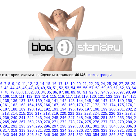
—
—
—
—
—
—
—
—
—
—
—
—
—
—
—
—
—
—
—
—
—
—
—
—
—
—
—
—
о категории:
сиськи
| найдено материалов:
40146
|
иллюстрации
,
6
,
7
,
8
,
9
,
10
,
11
,
12
,
13
,
14
,
15
,
16
,
17
,
18
,
19
,
20
,
21
,
22
,
23
,
24
,
25
,
26
,
27
,
28
,
29
42
,
43
,
44
,
45
,
46
,
47
,
48
,
49
,
50
,
51
,
52
,
53
,
54
,
55
,
56
,
57
,
58
,
59
,
60
,
61
,
62
,
63
,
64
77
,
78
,
79
,
80
,
81
,
82
,
83
,
84
,
85
,
86
,
87
,
88
,
89
,
90
,
91
,
92
,
93
,
94
,
95
,
96
,
97
,
98
,
99
8
,
109
,
110
,
111
,
112
,
113
,
114
,
115
,
116
,
117
,
118
,
119
,
120
,
121
,
122
,
123
,
124
,
12
4
,
135
,
136
,
137
,
138
,
139
,
140
,
141
,
142
,
143
,
144
,
145
,
146
,
147
,
148
,
149
,
150
,
1
0
,
161
,
162
,
163
,
164
,
165
,
166
,
167
,
168
,
169
,
170
,
171
,
172
,
173
,
174
,
175
,
176
,
1
6
,
187
,
188
,
189
,
190
,
191
,
192
,
193
,
194
,
195
,
196
,
197
,
198
,
199
,
200
,
201
,
202
,
2
2
,
213
,
214
,
215
,
216
,
217
,
218
,
219
,
220
,
221
,
222
,
223
,
224
,
225
,
226
,
227
,
228
,
2
8
,
239
,
240
,
241
,
242
,
243
,
244
,
245
,
246
,
247
,
248
,
249
,
250
,
251
,
252
,
253
,
254
,
2
4
,
265
,
266
,
267
,
268
,
269
,
270
,
271
,
272
,
273
,
274
,
275
,
276
,
277
,
278
,
279
,
280
,
2
0
,
291
,
292
,
293
,
294
,
295
,
296
,
297
,
298
,
299
,
300
,
301
,
302
,
303
,
304
,
305
,
306
,
3
6
,
317
,
318
,
319
,
320
,
321
,
322
,
323
,
324
,
325
,
326
,
327
,
328
,
329
,
330
,
331
,
332
,
3
2
,
343
,
344
,
345
,
346
,
347
,
348
,
349
,
350
,
351
,
352
,
353
,
354
,
355
,
356
,
357
,
358
,
3