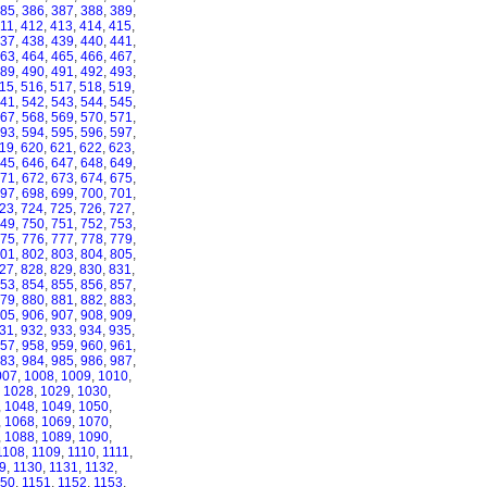
85
,
386
,
387
,
388
,
389
,
11
,
412
,
413
,
414
,
415
,
37
,
438
,
439
,
440
,
441
,
63
,
464
,
465
,
466
,
467
,
89
,
490
,
491
,
492
,
493
,
15
,
516
,
517
,
518
,
519
,
41
,
542
,
543
,
544
,
545
,
67
,
568
,
569
,
570
,
571
,
93
,
594
,
595
,
596
,
597
,
19
,
620
,
621
,
622
,
623
,
45
,
646
,
647
,
648
,
649
,
71
,
672
,
673
,
674
,
675
,
97
,
698
,
699
,
700
,
701
,
23
,
724
,
725
,
726
,
727
,
49
,
750
,
751
,
752
,
753
,
75
,
776
,
777
,
778
,
779
,
01
,
802
,
803
,
804
,
805
,
27
,
828
,
829
,
830
,
831
,
53
,
854
,
855
,
856
,
857
,
79
,
880
,
881
,
882
,
883
,
05
,
906
,
907
,
908
,
909
,
31
,
932
,
933
,
934
,
935
,
57
,
958
,
959
,
960
,
961
,
83
,
984
,
985
,
986
,
987
,
007
,
1008
,
1009
,
1010
,
,
1028
,
1029
,
1030
,
,
1048
,
1049
,
1050
,
,
1068
,
1069
,
1070
,
,
1088
,
1089
,
1090
,
1108
,
1109
,
1110
,
1111
,
9
,
1130
,
1131
,
1132
,
150
,
1151
,
1152
,
1153
,