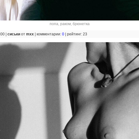
попа
,
раком
,
брюнетка
:00 |
сиськи
от
mxx
|
комментарии:
0
|
рейтинг: 23