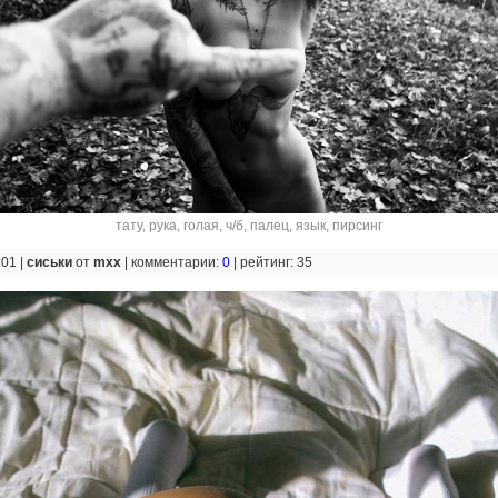
тату
,
рука
,
голая
,
ч/б
,
палец
,
язык
,
пирсинг
:01 |
сиськи
от
mxx
|
комментарии:
0
|
рейтинг: 35