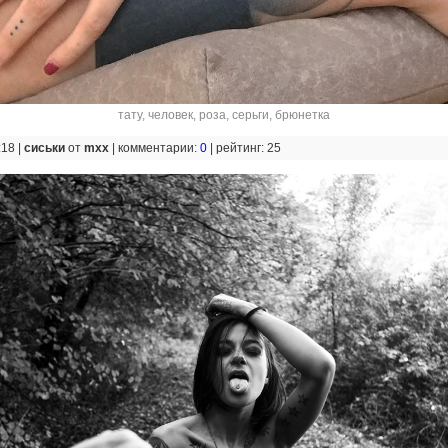
тату
,
человек
,
роза
,
серьги
,
брюнетка
:18 |
сиськи
от
mxx
|
комментарии:
0
|
рейтинг: 25