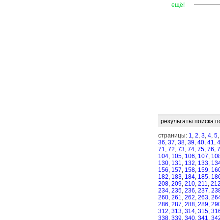
—
—
—
ещё!
результаты поиска п
страницы:
1
,
2
,
3
,
4
,
5
36
,
37
,
38
,
39
,
40
,
41
,
71
,
72
,
73
,
74
,
75
,
76
,
104
,
105
,
106
,
107
,
10
130
,
131
,
132
,
133
,
13
156
,
157
,
158
,
159
,
16
182
,
183
,
184
,
185
,
18
208
,
209
,
210
,
211
,
21
234
,
235
,
236
,
237
,
23
260
,
261
,
262
,
263
,
26
286
,
287
,
288
,
289
,
29
312
,
313
,
314
,
315
,
31
338
,
339
,
340
,
341
,
34