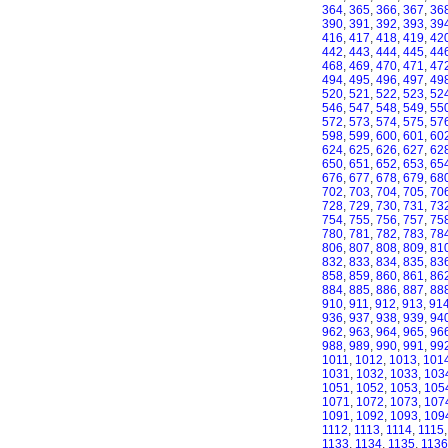
364
,
365
,
366
,
367
,
36
390
,
391
,
392
,
393
,
39
416
,
417
,
418
,
419
,
42
442
,
443
,
444
,
445
,
44
468
,
469
,
470
,
471
,
47
494
,
495
,
496
,
497
,
49
520
,
521
,
522
,
523
,
52
546
,
547
,
548
,
549
,
55
572
,
573
,
574
,
575
,
57
598
,
599
,
600
,
601
,
60
624
,
625
,
626
,
627
,
62
650
,
651
,
652
,
653
,
65
676
,
677
,
678
,
679
,
68
702
,
703
,
704
,
705
,
70
728
,
729
,
730
,
731
,
73
754
,
755
,
756
,
757
,
75
780
,
781
,
782
,
783
,
78
806
,
807
,
808
,
809
,
81
832
,
833
,
834
,
835
,
83
858
,
859
,
860
,
861
,
86
884
,
885
,
886
,
887
,
88
910
,
911
,
912
,
913
,
91
936
,
937
,
938
,
939
,
94
962
,
963
,
964
,
965
,
96
988
,
989
,
990
,
991
,
99
1011
,
1012
,
1013
,
101
1031
,
1032
,
1033
,
103
1051
,
1052
,
1053
,
105
1071
,
1072
,
1073
,
107
1091
,
1092
,
1093
,
109
1112
,
1113
,
1114
,
1115
1133
,
1134
,
1135
,
1136