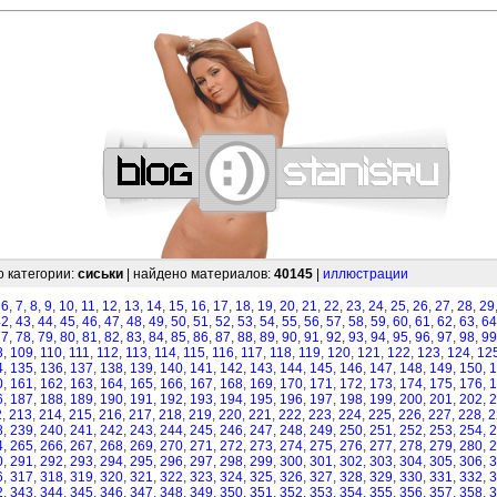
—
—
—
—
—
—
—
—
—
—
—
—
—
—
—
—
—
—
—
—
—
—
—
—
—
—
—
—
о категории:
сиськи
| найдено материалов:
40145
|
иллюстрации
,
6
,
7
,
8
,
9
,
10
,
11
,
12
,
13
,
14
,
15
,
16
,
17
,
18
,
19
,
20
,
21
,
22
,
23
,
24
,
25
,
26
,
27
,
28
,
29
42
,
43
,
44
,
45
,
46
,
47
,
48
,
49
,
50
,
51
,
52
,
53
,
54
,
55
,
56
,
57
,
58
,
59
,
60
,
61
,
62
,
63
,
64
77
,
78
,
79
,
80
,
81
,
82
,
83
,
84
,
85
,
86
,
87
,
88
,
89
,
90
,
91
,
92
,
93
,
94
,
95
,
96
,
97
,
98
,
99
8
,
109
,
110
,
111
,
112
,
113
,
114
,
115
,
116
,
117
,
118
,
119
,
120
,
121
,
122
,
123
,
124
,
12
4
,
135
,
136
,
137
,
138
,
139
,
140
,
141
,
142
,
143
,
144
,
145
,
146
,
147
,
148
,
149
,
150
,
1
0
,
161
,
162
,
163
,
164
,
165
,
166
,
167
,
168
,
169
,
170
,
171
,
172
,
173
,
174
,
175
,
176
,
1
6
,
187
,
188
,
189
,
190
,
191
,
192
,
193
,
194
,
195
,
196
,
197
,
198
,
199
,
200
,
201
,
202
,
2
2
,
213
,
214
,
215
,
216
,
217
,
218
,
219
,
220
,
221
,
222
,
223
,
224
,
225
,
226
,
227
,
228
,
2
8
,
239
,
240
,
241
,
242
,
243
,
244
,
245
,
246
,
247
,
248
,
249
,
250
,
251
,
252
,
253
,
254
,
2
4
,
265
,
266
,
267
,
268
,
269
,
270
,
271
,
272
,
273
,
274
,
275
,
276
,
277
,
278
,
279
,
280
,
2
0
,
291
,
292
,
293
,
294
,
295
,
296
,
297
,
298
,
299
,
300
,
301
,
302
,
303
,
304
,
305
,
306
,
3
6
,
317
,
318
,
319
,
320
,
321
,
322
,
323
,
324
,
325
,
326
,
327
,
328
,
329
,
330
,
331
,
332
,
3
2
,
343
,
344
,
345
,
346
,
347
,
348
,
349
,
350
,
351
,
352
,
353
,
354
,
355
,
356
,
357
,
358
,
3