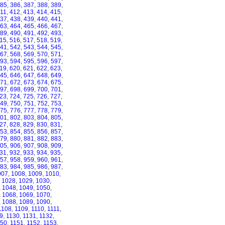
85
,
386
,
387
,
388
,
389
,
11
,
412
,
413
,
414
,
415
,
37
,
438
,
439
,
440
,
441
,
63
,
464
,
465
,
466
,
467
,
89
,
490
,
491
,
492
,
493
,
15
,
516
,
517
,
518
,
519
,
41
,
542
,
543
,
544
,
545
,
67
,
568
,
569
,
570
,
571
,
93
,
594
,
595
,
596
,
597
,
19
,
620
,
621
,
622
,
623
,
45
,
646
,
647
,
648
,
649
,
71
,
672
,
673
,
674
,
675
,
97
,
698
,
699
,
700
,
701
,
23
,
724
,
725
,
726
,
727
,
49
,
750
,
751
,
752
,
753
,
75
,
776
,
777
,
778
,
779
,
01
,
802
,
803
,
804
,
805
,
27
,
828
,
829
,
830
,
831
,
53
,
854
,
855
,
856
,
857
,
79
,
880
,
881
,
882
,
883
,
05
,
906
,
907
,
908
,
909
,
31
,
932
,
933
,
934
,
935
,
57
,
958
,
959
,
960
,
961
,
83
,
984
,
985
,
986
,
987
,
007
,
1008
,
1009
,
1010
,
,
1028
,
1029
,
1030
,
,
1048
,
1049
,
1050
,
,
1068
,
1069
,
1070
,
,
1088
,
1089
,
1090
,
1108
,
1109
,
1110
,
1111
,
9
,
1130
,
1131
,
1132
,
150
,
1151
,
1152
,
1153
,