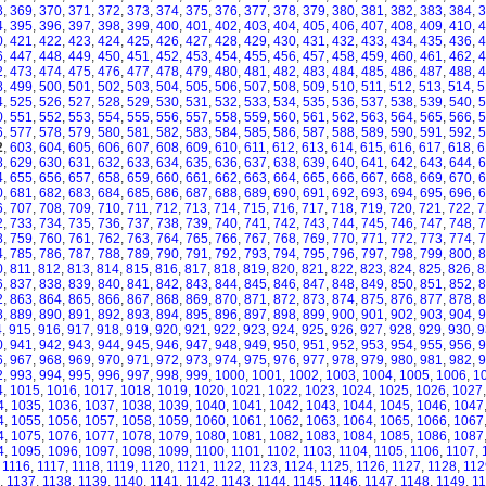
8
,
369
,
370
,
371
,
372
,
373
,
374
,
375
,
376
,
377
,
378
,
379
,
380
,
381
,
382
,
383
,
384
,
3
4
,
395
,
396
,
397
,
398
,
399
,
400
,
401
,
402
,
403
,
404
,
405
,
406
,
407
,
408
,
409
,
410
,
4
0
,
421
,
422
,
423
,
424
,
425
,
426
,
427
,
428
,
429
,
430
,
431
,
432
,
433
,
434
,
435
,
436
,
4
6
,
447
,
448
,
449
,
450
,
451
,
452
,
453
,
454
,
455
,
456
,
457
,
458
,
459
,
460
,
461
,
462
,
4
2
,
473
,
474
,
475
,
476
,
477
,
478
,
479
,
480
,
481
,
482
,
483
,
484
,
485
,
486
,
487
,
488
,
4
8
,
499
,
500
,
501
,
502
,
503
,
504
,
505
,
506
,
507
,
508
,
509
,
510
,
511
,
512
,
513
,
514
,
5
4
,
525
,
526
,
527
,
528
,
529
,
530
,
531
,
532
,
533
,
534
,
535
,
536
,
537
,
538
,
539
,
540
,
5
0
,
551
,
552
,
553
,
554
,
555
,
556
,
557
,
558
,
559
,
560
,
561
,
562
,
563
,
564
,
565
,
566
,
5
6
,
577
,
578
,
579
,
580
,
581
,
582
,
583
,
584
,
585
,
586
,
587
,
588
,
589
,
590
,
591
,
592
,
5
2
,
603
,
604
,
605
,
606
,
607
,
608
,
609
,
610
,
611
,
612
,
613
,
614
,
615
,
616
,
617
,
618
,
6
8
,
629
,
630
,
631
,
632
,
633
,
634
,
635
,
636
,
637
,
638
,
639
,
640
,
641
,
642
,
643
,
644
,
6
4
,
655
,
656
,
657
,
658
,
659
,
660
,
661
,
662
,
663
,
664
,
665
,
666
,
667
,
668
,
669
,
670
,
6
0
,
681
,
682
,
683
,
684
,
685
,
686
,
687
,
688
,
689
,
690
,
691
,
692
,
693
,
694
,
695
,
696
,
6
6
,
707
,
708
,
709
,
710
,
711
,
712
,
713
,
714
,
715
,
716
,
717
,
718
,
719
,
720
,
721
,
722
,
7
2
,
733
,
734
,
735
,
736
,
737
,
738
,
739
,
740
,
741
,
742
,
743
,
744
,
745
,
746
,
747
,
748
,
7
8
,
759
,
760
,
761
,
762
,
763
,
764
,
765
,
766
,
767
,
768
,
769
,
770
,
771
,
772
,
773
,
774
,
7
4
,
785
,
786
,
787
,
788
,
789
,
790
,
791
,
792
,
793
,
794
,
795
,
796
,
797
,
798
,
799
,
800
,
8
0
,
811
,
812
,
813
,
814
,
815
,
816
,
817
,
818
,
819
,
820
,
821
,
822
,
823
,
824
,
825
,
826
,
8
6
,
837
,
838
,
839
,
840
,
841
,
842
,
843
,
844
,
845
,
846
,
847
,
848
,
849
,
850
,
851
,
852
,
8
2
,
863
,
864
,
865
,
866
,
867
,
868
,
869
,
870
,
871
,
872
,
873
,
874
,
875
,
876
,
877
,
878
,
8
8
,
889
,
890
,
891
,
892
,
893
,
894
,
895
,
896
,
897
,
898
,
899
,
900
,
901
,
902
,
903
,
904
,
9
4
,
915
,
916
,
917
,
918
,
919
,
920
,
921
,
922
,
923
,
924
,
925
,
926
,
927
,
928
,
929
,
930
,
9
0
,
941
,
942
,
943
,
944
,
945
,
946
,
947
,
948
,
949
,
950
,
951
,
952
,
953
,
954
,
955
,
956
,
9
6
,
967
,
968
,
969
,
970
,
971
,
972
,
973
,
974
,
975
,
976
,
977
,
978
,
979
,
980
,
981
,
982
,
9
2
,
993
,
994
,
995
,
996
,
997
,
998
,
999
,
1000
,
1001
,
1002
,
1003
,
1004
,
1005
,
1006
,
1
4
,
1015
,
1016
,
1017
,
1018
,
1019
,
1020
,
1021
,
1022
,
1023
,
1024
,
1025
,
1026
,
1027
4
,
1035
,
1036
,
1037
,
1038
,
1039
,
1040
,
1041
,
1042
,
1043
,
1044
,
1045
,
1046
,
1047
4
,
1055
,
1056
,
1057
,
1058
,
1059
,
1060
,
1061
,
1062
,
1063
,
1064
,
1065
,
1066
,
1067
4
,
1075
,
1076
,
1077
,
1078
,
1079
,
1080
,
1081
,
1082
,
1083
,
1084
,
1085
,
1086
,
1087
4
,
1095
,
1096
,
1097
,
1098
,
1099
,
1100
,
1101
,
1102
,
1103
,
1104
,
1105
,
1106
,
1107
,
,
1116
,
1117
,
1118
,
1119
,
1120
,
1121
,
1122
,
1123
,
1124
,
1125
,
1126
,
1127
,
1128
,
112
,
1137
,
1138
,
1139
,
1140
,
1141
,
1142
,
1143
,
1144
,
1145
,
1146
,
1147
,
1148
,
1149
,
1