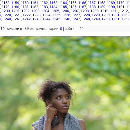
,
1158
,
1159
,
1160
,
1161
,
1162
,
1163
,
1164
,
1165
,
1166
,
1167
,
1168
,
1169
,
1170
,
1
,
1179
,
1180
,
1181
,
1182
,
1183
,
1184
,
1185
,
1186
,
1187
,
1188
,
1189
,
1190
,
1191
,
1
,
1200
,
1201
,
1202
,
1203
,
1204
,
1205
,
1206
,
1207
,
1208
,
1209
,
1210
,
1211
,
1212
,
9
,
1220
,
1221
,
1222
,
1223
,
1224
,
1225
,
1226
,
1227
,
1228
,
1229
,
1230
,
1231
,
1232
9
,
1240
,
1241
,
1242
,
1243
,
1244
,
1245
,
1246
,
1247
,
1248
,
1249
,
1250
,
1251
,
1252
:10 |
сиськи
от
kikos
|
комментарии:
0
|
рейтинг: 24