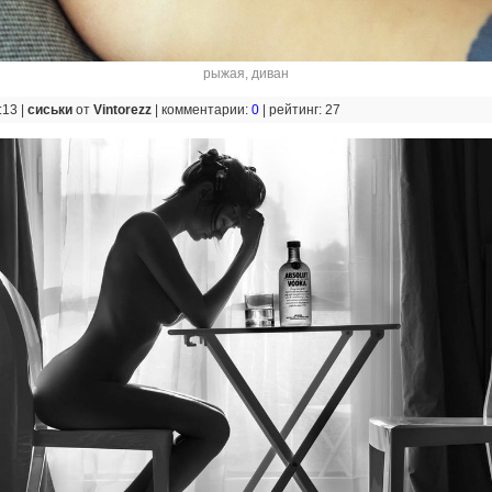
рыжая
,
диван
:13 |
сиськи
от
Vintorezz
|
комментарии:
0
|
рейтинг: 27