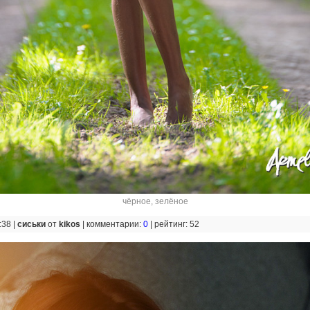
чёрное
,
зелёное
:38 |
сиськи
от
kikos
|
комментарии:
0
|
рейтинг: 52