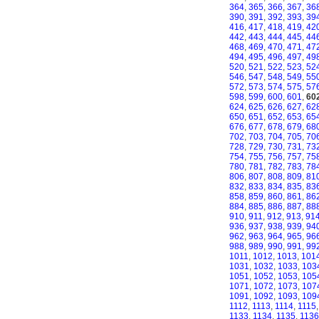
364
,
365
,
366
,
367
,
36
390
,
391
,
392
,
393
,
39
416
,
417
,
418
,
419
,
42
442
,
443
,
444
,
445
,
44
468
,
469
,
470
,
471
,
47
494
,
495
,
496
,
497
,
49
520
,
521
,
522
,
523
,
52
546
,
547
,
548
,
549
,
55
572
,
573
,
574
,
575
,
57
598
,
599
,
600
,
601
,
60
624
,
625
,
626
,
627
,
62
650
,
651
,
652
,
653
,
65
676
,
677
,
678
,
679
,
68
702
,
703
,
704
,
705
,
70
728
,
729
,
730
,
731
,
73
754
,
755
,
756
,
757
,
75
780
,
781
,
782
,
783
,
78
806
,
807
,
808
,
809
,
81
832
,
833
,
834
,
835
,
83
858
,
859
,
860
,
861
,
86
884
,
885
,
886
,
887
,
88
910
,
911
,
912
,
913
,
91
936
,
937
,
938
,
939
,
94
962
,
963
,
964
,
965
,
96
988
,
989
,
990
,
991
,
99
1011
,
1012
,
1013
,
101
1031
,
1032
,
1033
,
103
1051
,
1052
,
1053
,
105
1071
,
1072
,
1073
,
107
1091
,
1092
,
1093
,
109
1112
,
1113
,
1114
,
1115
1133
,
1134
,
1135
,
1136