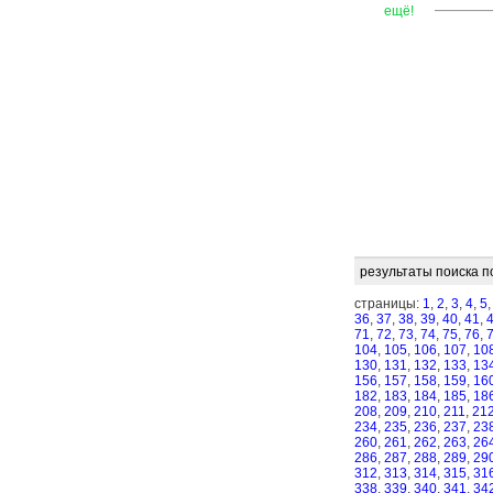
—
—
—
ещё!
результаты поиска п
страницы:
1
,
2
,
3
,
4
,
5
36
,
37
,
38
,
39
,
40
,
41
,
71
,
72
,
73
,
74
,
75
,
76
,
104
,
105
,
106
,
107
,
10
130
,
131
,
132
,
133
,
13
156
,
157
,
158
,
159
,
16
182
,
183
,
184
,
185
,
18
208
,
209
,
210
,
211
,
21
234
,
235
,
236
,
237
,
23
260
,
261
,
262
,
263
,
26
286
,
287
,
288
,
289
,
29
312
,
313
,
314
,
315
,
31
338
,
339
,
340
,
341
,
34