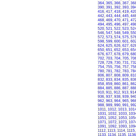
364
,
365
,
366
,
367
,
36
390
,
391
,
392
,
393
,
39
416
,
417
,
418
,
419
,
42
442
,
443
,
444
,
445
,
44
468
,
469
,
470
,
471
,
47
494
,
495
,
496
,
497
,
49
520
,
521
,
522
,
523
,
52
546
,
547
,
548
,
549
,
55
572
,
573
,
574
,
575
,
57
598
,
599
,
600
,
601
,
60
624
,
625
,
626
,
627
,
62
650
,
651
,
652
,
653
,
65
676
,
677
,
678
,
679
,
68
702
,
703
,
704
,
705
,
70
728
,
729
,
730
,
731
,
73
754
,
755
,
756
,
757
,
75
780
,
781
,
782
,
783
,
78
806
,
807
,
808
,
809
,
81
832
,
833
,
834
,
835
,
83
858
,
859
,
860
,
861
,
86
884
,
885
,
886
,
887
,
88
910
,
911
,
912
,
913
,
91
936
,
937
,
938
,
939
,
94
962
,
963
,
964
,
965
,
96
988
,
989
,
990
,
991
,
99
1011
,
1012
,
1013
,
101
1031
,
1032
,
1033
,
103
1051
,
1052
,
1053
,
105
1071
,
1072
,
1073
,
107
1091
,
1092
,
1093
,
109
1112
,
1113
,
1114
,
1115
1133
,
1134
,
1135
,
1136