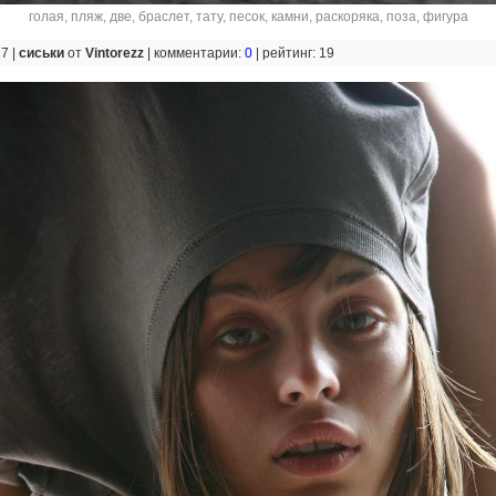
голая
,
пляж
,
две
,
браслет
,
тату
,
песок
,
камни
,
раскоряка
,
поза
,
фигура
17 |
сиськи
от
Vintorezz
|
комментарии:
0
|
рейтинг: 19