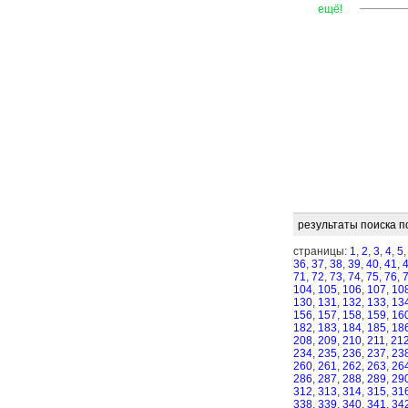
—
—
—
ещё!
результаты поиска п
страницы:
1
,
2
,
3
,
4
,
5
36
,
37
,
38
,
39
,
40
,
41
,
71
,
72
,
73
,
74
,
75
,
76
,
104
,
105
,
106
,
107
,
10
130
,
131
,
132
,
133
,
13
156
,
157
,
158
,
159
,
16
182
,
183
,
184
,
185
,
18
208
,
209
,
210
,
211
,
21
234
,
235
,
236
,
237
,
23
260
,
261
,
262
,
263
,
26
286
,
287
,
288
,
289
,
29
312
,
313
,
314
,
315
,
31
338
,
339
,
340
,
341
,
34