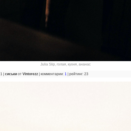
Julia Slip
,
голая
,
кухня
,
ананас
21 |
сиськи
от
Vintorezz
|
комментарии:
1
|
рейтинг: 23