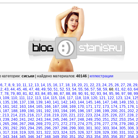
—
—
—
—
—
—
—
—
—
—
—
—
—
—
—
—
—
—
—
—
—
—
—
—
—
—
—
—
о категории:
сиськи
| найдено материалов:
40146
|
иллюстрации
,
6
,
7
,
8
,
9
,
10
,
11
,
12
,
13
,
14
,
15
,
16
,
17
,
18
,
19
,
20
,
21
,
22
,
23
,
24
,
25
,
26
,
27
,
28
,
29
42
,
43
,
44
,
45
,
46
,
47
,
48
,
49
,
50
,
51
,
52
,
53
,
54
,
55
,
56
,
57
,
58
,
59
,
60
,
61
,
62
,
63
,
64
77
,
78
,
79
,
80
,
81
,
82
,
83
,
84
,
85
,
86
,
87
,
88
,
89
,
90
,
91
,
92
,
93
,
94
,
95
,
96
,
97
,
98
,
99
8
,
109
,
110
,
111
,
112
,
113
,
114
,
115
,
116
,
117
,
118
,
119
,
120
,
121
,
122
,
123
,
124
,
12
4
,
135
,
136
,
137
,
138
,
139
,
140
,
141
,
142
,
143
,
144
,
145
,
146
,
147
,
148
,
149
,
150
,
1
0
,
161
,
162
,
163
,
164
,
165
,
166
,
167
,
168
,
169
,
170
,
171
,
172
,
173
,
174
,
175
,
176
,
1
6
,
187
,
188
,
189
,
190
,
191
,
192
,
193
,
194
,
195
,
196
,
197
,
198
,
199
,
200
,
201
,
202
,
2
2
,
213
,
214
,
215
,
216
,
217
,
218
,
219
,
220
,
221
,
222
,
223
,
224
,
225
,
226
,
227
,
228
,
2
8
,
239
,
240
,
241
,
242
,
243
,
244
,
245
,
246
,
247
,
248
,
249
,
250
,
251
,
252
,
253
,
254
,
2
4
,
265
,
266
,
267
,
268
,
269
,
270
,
271
,
272
,
273
,
274
,
275
,
276
,
277
,
278
,
279
,
280
,
2
0
,
291
,
292
,
293
,
294
,
295
,
296
,
297
,
298
,
299
,
300
,
301
,
302
,
303
,
304
,
305
,
306
,
3
6
,
317
,
318
,
319
,
320
,
321
,
322
,
323
,
324
,
325
,
326
,
327
,
328
,
329
,
330
,
331
,
332
,
3
2
,
343
,
344
,
345
,
346
,
347
,
348
,
349
,
350
,
351
,
352
,
353
,
354
,
355
,
356
,
357
,
358
,
3