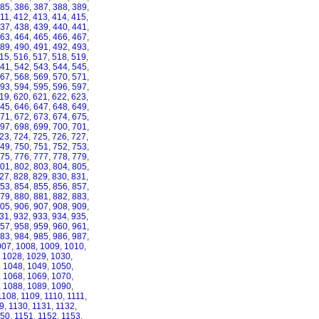
85
,
386
,
387
,
388
,
389
,
11
,
412
,
413
,
414
,
415
,
37
,
438
,
439
,
440
,
441
,
63
,
464
,
465
,
466
,
467
,
89
,
490
,
491
,
492
,
493
,
15
,
516
,
517
,
518
,
519
,
41
,
542
,
543
,
544
,
545
,
67
,
568
,
569
,
570
,
571
,
93
,
594
,
595
,
596
,
597
,
19
,
620
,
621
,
622
,
623
,
45
,
646
,
647
,
648
,
649
,
71
,
672
,
673
,
674
,
675
,
97
,
698
,
699
,
700
,
701
,
23
,
724
,
725
,
726
,
727
,
49
,
750
,
751
,
752
,
753
,
75
,
776
,
777
,
778
,
779
,
01
,
802
,
803
,
804
,
805
,
27
,
828
,
829
,
830
,
831
,
53
,
854
,
855
,
856
,
857
,
79
,
880
,
881
,
882
,
883
,
05
,
906
,
907
,
908
,
909
,
31
,
932
,
933
,
934
,
935
,
57
,
958
,
959
,
960
,
961
,
83
,
984
,
985
,
986
,
987
,
007
,
1008
,
1009
,
1010
,
,
1028
,
1029
,
1030
,
,
1048
,
1049
,
1050
,
,
1068
,
1069
,
1070
,
,
1088
,
1089
,
1090
,
1108
,
1109
,
1110
,
1111
,
9
,
1130
,
1131
,
1132
,
150
,
1151
,
1152
,
1153
,