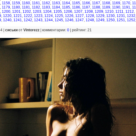
,
1158
,
1159
,
1160
,
1161
,
1162
,
1163
,
1164
,
1165
,
1166
,
1167
,
1168
,
1169
,
1170
,
1
,
1179
,
1180
,
1181
,
1182
,
1183
,
1184
,
1185
,
1186
,
1187
,
1188
,
1189
,
1190
,
1191
,
1
,
1200
,
1201
,
1202
,
1203
,
1204
,
1205
,
1206
,
1207
,
1208
,
1209
,
1210
,
1211
,
1212
,
9
,
1220
,
1221
,
1222
,
1223
,
1224
,
1225
,
1226
,
1227
,
1228
,
1229
,
1230
,
1231
,
1232
9
,
1240
,
1241
,
1242
,
1243
,
1244
,
1245
,
1246
,
1247
,
1248
,
1249
,
1250
,
1251
,
1252
24 |
сиськи
от
Vintorezz
|
комментарии:
0
|
рейтинг: 21