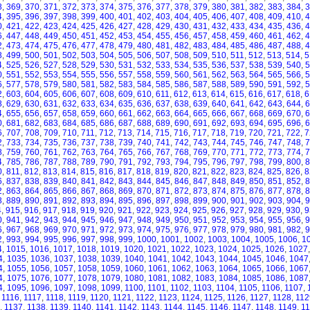
8
,
369
,
370
,
371
,
372
,
373
,
374
,
375
,
376
,
377
,
378
,
379
,
380
,
381
,
382
,
383
,
384
,
3
4
,
395
,
396
,
397
,
398
,
399
,
400
,
401
,
402
,
403
,
404
,
405
,
406
,
407
,
408
,
409
,
410
,
4
0
,
421
,
422
,
423
,
424
,
425
,
426
,
427
,
428
,
429
,
430
,
431
,
432
,
433
,
434
,
435
,
436
,
4
6
,
447
,
448
,
449
,
450
,
451
,
452
,
453
,
454
,
455
,
456
,
457
,
458
,
459
,
460
,
461
,
462
,
4
2
,
473
,
474
,
475
,
476
,
477
,
478
,
479
,
480
,
481
,
482
,
483
,
484
,
485
,
486
,
487
,
488
,
4
8
,
499
,
500
,
501
,
502
,
503
,
504
,
505
,
506
,
507
,
508
,
509
,
510
,
511
,
512
,
513
,
514
,
5
4
,
525
,
526
,
527
,
528
,
529
,
530
,
531
,
532
,
533
,
534
,
535
,
536
,
537
,
538
,
539
,
540
,
5
0
,
551
,
552
,
553
,
554
,
555
,
556
,
557
,
558
,
559
,
560
,
561
,
562
,
563
,
564
,
565
,
566
,
5
6
,
577
,
578
,
579
,
580
,
581
,
582
,
583
,
584
,
585
,
586
,
587
,
588
,
589
,
590
,
591
,
592
,
5
2
,
603
,
604
,
605
,
606
,
607
,
608
,
609
,
610
,
611
,
612
,
613
,
614
,
615
,
616
,
617
,
618
,
6
8
,
629
,
630
,
631
,
632
,
633
,
634
,
635
,
636
,
637
,
638
,
639
,
640
,
641
,
642
,
643
,
644
,
6
4
,
655
,
656
,
657
,
658
,
659
,
660
,
661
,
662
,
663
,
664
,
665
,
666
,
667
,
668
,
669
,
670
,
6
0
,
681
,
682
,
683
,
684
,
685
,
686
,
687
,
688
,
689
,
690
,
691
,
692
,
693
,
694
,
695
,
696
,
6
6
,
707
,
708
,
709
,
710
,
711
,
712
,
713
,
714
,
715
,
716
,
717
,
718
,
719
,
720
,
721
,
722
,
7
2
,
733
,
734
,
735
,
736
,
737
,
738
,
739
,
740
,
741
,
742
,
743
,
744
,
745
,
746
,
747
,
748
,
7
8
,
759
,
760
,
761
,
762
,
763
,
764
,
765
,
766
,
767
,
768
,
769
,
770
,
771
,
772
,
773
,
774
,
7
4
,
785
,
786
,
787
,
788
,
789
,
790
,
791
,
792
,
793
,
794
,
795
,
796
,
797
,
798
,
799
,
800
,
8
0
,
811
,
812
,
813
,
814
,
815
,
816
,
817
,
818
,
819
,
820
,
821
,
822
,
823
,
824
,
825
,
826
,
8
6
,
837
,
838
,
839
,
840
,
841
,
842
,
843
,
844
,
845
,
846
,
847
,
848
,
849
,
850
,
851
,
852
,
8
2
,
863
,
864
,
865
,
866
,
867
,
868
,
869
,
870
,
871
,
872
,
873
,
874
,
875
,
876
,
877
,
878
,
8
8
,
889
,
890
,
891
,
892
,
893
,
894
,
895
,
896
,
897
,
898
,
899
,
900
,
901
,
902
,
903
,
904
,
9
4
,
915
,
916
,
917
,
918
,
919
,
920
,
921
,
922
,
923
,
924
,
925
,
926
,
927
,
928
,
929
,
930
,
9
0
,
941
,
942
,
943
,
944
,
945
,
946
,
947
,
948
,
949
,
950
,
951
,
952
,
953
,
954
,
955
,
956
,
9
6
,
967
,
968
,
969
,
970
,
971
,
972
,
973
,
974
,
975
,
976
,
977
,
978
,
979
,
980
,
981
,
982
,
9
2
,
993
,
994
,
995
,
996
,
997
,
998
,
999
,
1000
,
1001
,
1002
,
1003
,
1004
,
1005
,
1006
,
1
4
,
1015
,
1016
,
1017
,
1018
,
1019
,
1020
,
1021
,
1022
,
1023
,
1024
,
1025
,
1026
,
1027
4
,
1035
,
1036
,
1037
,
1038
,
1039
,
1040
,
1041
,
1042
,
1043
,
1044
,
1045
,
1046
,
1047
4
,
1055
,
1056
,
1057
,
1058
,
1059
,
1060
,
1061
,
1062
,
1063
,
1064
,
1065
,
1066
,
1067
4
,
1075
,
1076
,
1077
,
1078
,
1079
,
1080
,
1081
,
1082
,
1083
,
1084
,
1085
,
1086
,
1087
4
,
1095
,
1096
,
1097
,
1098
,
1099
,
1100
,
1101
,
1102
,
1103
,
1104
,
1105
,
1106
,
1107
,
,
1116
,
1117
,
1118
,
1119
,
1120
,
1121
,
1122
,
1123
,
1124
,
1125
,
1126
,
1127
,
1128
,
112
,
1137
,
1138
,
1139
,
1140
,
1141
,
1142
,
1143
,
1144
,
1145
,
1146
,
1147
,
1148
,
1149
,
1