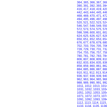
364
,
365
,
366
,
367
,
36
390
,
391
,
392
,
393
,
39
416
,
417
,
418
,
419
,
42
442
,
443
,
444
,
445
,
44
468
,
469
,
470
,
471
,
47
494
,
495
,
496
,
497
,
49
520
,
521
,
522
,
523
,
52
546
,
547
,
548
,
549
,
55
572
,
573
,
574
,
575
,
57
598
,
599
,
600
,
601
,
60
624
,
625
,
626
,
627
,
62
650
,
651
,
652
,
653
,
65
676
,
677
,
678
,
679
,
68
702
,
703
,
704
,
705
,
70
728
,
729
,
730
,
731
,
73
754
,
755
,
756
,
757
,
75
780
,
781
,
782
,
783
,
78
806
,
807
,
808
,
809
,
81
832
,
833
,
834
,
835
,
83
858
,
859
,
860
,
861
,
86
884
,
885
,
886
,
887
,
88
910
,
911
,
912
,
913
,
91
936
,
937
,
938
,
939
,
94
962
,
963
,
964
,
965
,
96
988
,
989
,
990
,
991
,
99
1011
,
1012
,
1013
,
101
1031
,
1032
,
1033
,
103
1051
,
1052
,
1053
,
105
1071
,
1072
,
1073
,
107
1091
,
1092
,
1093
,
109
1112
,
1113
,
1114
,
1115
1133
,
1134
,
1135
,
1136