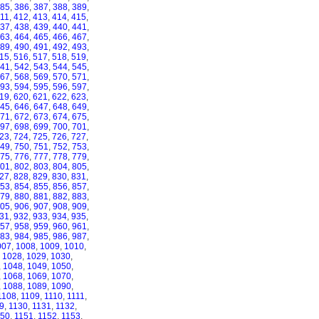
85
,
386
,
387
,
388
,
389
,
11
,
412
,
413
,
414
,
415
,
37
,
438
,
439
,
440
,
441
,
63
,
464
,
465
,
466
,
467
,
89
,
490
,
491
,
492
,
493
,
15
,
516
,
517
,
518
,
519
,
41
,
542
,
543
,
544
,
545
,
67
,
568
,
569
,
570
,
571
,
93
,
594
,
595
,
596
,
597
,
19
,
620
,
621
,
622
,
623
,
45
,
646
,
647
,
648
,
649
,
71
,
672
,
673
,
674
,
675
,
97
,
698
,
699
,
700
,
701
,
23
,
724
,
725
,
726
,
727
,
49
,
750
,
751
,
752
,
753
,
75
,
776
,
777
,
778
,
779
,
01
,
802
,
803
,
804
,
805
,
27
,
828
,
829
,
830
,
831
,
53
,
854
,
855
,
856
,
857
,
79
,
880
,
881
,
882
,
883
,
05
,
906
,
907
,
908
,
909
,
31
,
932
,
933
,
934
,
935
,
57
,
958
,
959
,
960
,
961
,
83
,
984
,
985
,
986
,
987
,
007
,
1008
,
1009
,
1010
,
,
1028
,
1029
,
1030
,
,
1048
,
1049
,
1050
,
,
1068
,
1069
,
1070
,
,
1088
,
1089
,
1090
,
1108
,
1109
,
1110
,
1111
,
9
,
1130
,
1131
,
1132
,
150
,
1151
,
1152
,
1153
,