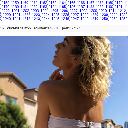
,
1158
,
1159
,
1160
,
1161
,
1162
,
1163
,
1164
,
1165
,
1166
,
1167
,
1168
,
1169
,
1170
,
1
,
1179
,
1180
,
1181
,
1182
,
1183
,
1184
,
1185
,
1186
,
1187
,
1188
,
1189
,
1190
,
1191
,
1
,
1200
,
1201
,
1202
,
1203
,
1204
,
1205
,
1206
,
1207
,
1208
,
1209
,
1210
,
1211
,
1212
,
9
,
1220
,
1221
,
1222
,
1223
,
1224
,
1225
,
1226
,
1227
,
1228
,
1229
,
1230
,
1231
,
1232
9
,
1240
,
1241
,
1242
,
1243
,
1244
,
1245
,
1246
,
1247
,
1248
,
1249
,
1250
,
1251
,
1252
:02 |
сиськи
от
mxx
|
комментарии:
0
|
рейтинг: 24