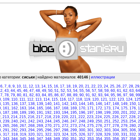
—
—
—
—
—
—
—
—
—
—
—
—
—
—
—
—
—
—
—
—
—
—
—
—
—
—
—
—
о категории:
сиськи
| найдено материалов:
40146
|
иллюстрации
,
6
,
7
,
8
,
9
,
10
,
11
,
12
,
13
,
14
,
15
,
16
,
17
,
18
,
19
,
20
,
21
,
22
,
23
,
24
,
25
,
26
,
27
,
28
,
29
42
,
43
,
44
,
45
,
46
,
47
,
48
,
49
,
50
,
51
,
52
,
53
,
54
,
55
,
56
,
57
,
58
,
59
,
60
,
61
,
62
,
63
,
64
77
,
78
,
79
,
80
,
81
,
82
,
83
,
84
,
85
,
86
,
87
,
88
,
89
,
90
,
91
,
92
,
93
,
94
,
95
,
96
,
97
,
98
,
99
8
,
109
,
110
,
111
,
112
,
113
,
114
,
115
,
116
,
117
,
118
,
119
,
120
,
121
,
122
,
123
,
124
,
12
4
,
135
,
136
,
137
,
138
,
139
,
140
,
141
,
142
,
143
,
144
,
145
,
146
,
147
,
148
,
149
,
150
,
1
0
,
161
,
162
,
163
,
164
,
165
,
166
,
167
,
168
,
169
,
170
,
171
,
172
,
173
,
174
,
175
,
176
,
1
6
,
187
,
188
,
189
,
190
,
191
,
192
,
193
,
194
,
195
,
196
,
197
,
198
,
199
,
200
,
201
,
202
,
2
2
,
213
,
214
,
215
,
216
,
217
,
218
,
219
,
220
,
221
,
222
,
223
,
224
,
225
,
226
,
227
,
228
,
2
8
,
239
,
240
,
241
,
242
,
243
,
244
,
245
,
246
,
247
,
248
,
249
,
250
,
251
,
252
,
253
,
254
,
2
4
,
265
,
266
,
267
,
268
,
269
,
270
,
271
,
272
,
273
,
274
,
275
,
276
,
277
,
278
,
279
,
280
,
2
0
,
291
,
292
,
293
,
294
,
295
,
296
,
297
,
298
,
299
,
300
,
301
,
302
,
303
,
304
,
305
,
306
,
3
6
,
317
,
318
,
319
,
320
,
321
,
322
,
323
,
324
,
325
,
326
,
327
,
328
,
329
,
330
,
331
,
332
,
3
2
,
343
,
344
,
345
,
346
,
347
,
348
,
349
,
350
,
351
,
352
,
353
,
354
,
355
,
356
,
357
,
358
,
3