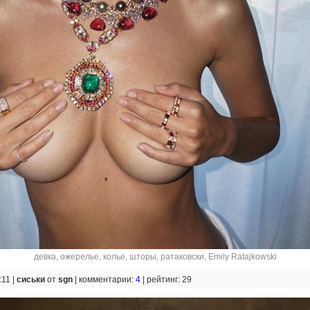
девка
,
ожерелье
,
колье
,
шторы
,
ратаковски
,
Emily Ratajkowski
:11 |
сиськи
от
sgn
|
комментарии:
4
|
рейтинг: 29