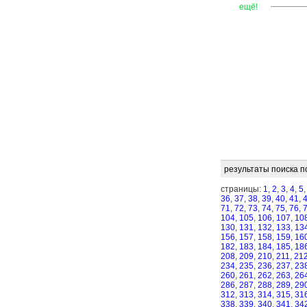
—
—
—
ещё!
результаты поиска п
страницы:
1
,
2
,
3
,
4
,
5
36
,
37
,
38
,
39
,
40
,
41
,
71
,
72
,
73
,
74
,
75
,
76
,
104
,
105
,
106
,
107
,
10
130
,
131
,
132
,
133
,
13
156
,
157
,
158
,
159
,
16
182
,
183
,
184
,
185
,
18
208
,
209
,
210
,
211
,
21
234
,
235
,
236
,
237
,
23
260
,
261
,
262
,
263
,
26
286
,
287
,
288
,
289
,
29
312
,
313
,
314
,
315
,
31
338
,
339
,
340
,
341
,
34