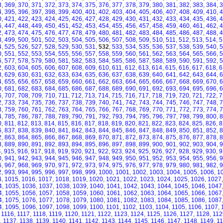
8
,
369
,
370
,
371
,
372
,
373
,
374
,
375
,
376
,
377
,
378
,
379
,
380
,
381
,
382
,
383
,
384
,
3
4
,
395
,
396
,
397
,
398
,
399
,
400
,
401
,
402
,
403
,
404
,
405
,
406
,
407
,
408
,
409
,
410
,
4
0
,
421
,
422
,
423
,
424
,
425
,
426
,
427
,
428
,
429
,
430
,
431
,
432
,
433
,
434
,
435
,
436
,
4
6
,
447
,
448
,
449
,
450
,
451
,
452
,
453
,
454
,
455
,
456
,
457
,
458
,
459
,
460
,
461
,
462
,
4
2
,
473
,
474
,
475
,
476
,
477
,
478
,
479
,
480
,
481
,
482
,
483
,
484
,
485
,
486
,
487
,
488
,
4
8
,
499
,
500
,
501
,
502
,
503
,
504
,
505
,
506
,
507
,
508
,
509
,
510
,
511
,
512
,
513
,
514
,
5
4
,
525
,
526
,
527
,
528
,
529
,
530
,
531
,
532
,
533
,
534
,
535
,
536
,
537
,
538
,
539
,
540
,
5
0
,
551
,
552
,
553
,
554
,
555
,
556
,
557
,
558
,
559
,
560
,
561
,
562
,
563
,
564
,
565
,
566
,
5
6
,
577
,
578
,
579
,
580
,
581
,
582
,
583
,
584
,
585
,
586
,
587
,
588
,
589
,
590
,
591
,
592
,
5
2
,
603
,
604
,
605
,
606
,
607
,
608
,
609
,
610
,
611
,
612
,
613
,
614
,
615
,
616
,
617
,
618
,
6
8
,
629
,
630
,
631
,
632
,
633
,
634
,
635
,
636
,
637
,
638
,
639
,
640
,
641
,
642
,
643
,
644
,
6
4
,
655
,
656
,
657
,
658
,
659
,
660
,
661
,
662
,
663
,
664
,
665
,
666
,
667
,
668
,
669
,
670
,
6
0
,
681
,
682
,
683
,
684
,
685
,
686
,
687
,
688
,
689
,
690
,
691
,
692
,
693
,
694
,
695
,
696
,
6
6
,
707
,
708
,
709
,
710
,
711
,
712
,
713
,
714
,
715
,
716
,
717
,
718
,
719
,
720
,
721
,
722
,
7
2
,
733
,
734
,
735
,
736
,
737
,
738
,
739
,
740
,
741
,
742
,
743
,
744
,
745
,
746
,
747
,
748
,
7
8
,
759
,
760
,
761
,
762
,
763
,
764
,
765
,
766
,
767
,
768
,
769
,
770
,
771
,
772
,
773
,
774
,
7
4
,
785
,
786
,
787
,
788
,
789
,
790
,
791
,
792
,
793
,
794
,
795
,
796
,
797
,
798
,
799
,
800
,
8
0
,
811
,
812
,
813
,
814
,
815
,
816
,
817
,
818
,
819
,
820
,
821
,
822
,
823
,
824
,
825
,
826
,
8
6
,
837
,
838
,
839
,
840
,
841
,
842
,
843
,
844
,
845
,
846
,
847
,
848
,
849
,
850
,
851
,
852
,
8
2
,
863
,
864
,
865
,
866
,
867
,
868
,
869
,
870
,
871
,
872
,
873
,
874
,
875
,
876
,
877
,
878
,
8
8
,
889
,
890
,
891
,
892
,
893
,
894
,
895
,
896
,
897
,
898
,
899
,
900
,
901
,
902
,
903
,
904
,
9
4
,
915
,
916
,
917
,
918
,
919
,
920
,
921
,
922
,
923
,
924
,
925
,
926
,
927
,
928
,
929
,
930
,
9
0
,
941
,
942
,
943
,
944
,
945
,
946
,
947
,
948
,
949
,
950
,
951
,
952
,
953
,
954
,
955
,
956
,
9
6
,
967
,
968
,
969
,
970
,
971
,
972
,
973
,
974
,
975
,
976
,
977
,
978
,
979
,
980
,
981
,
982
,
9
2
,
993
,
994
,
995
,
996
,
997
,
998
,
999
,
1000
,
1001
,
1002
,
1003
,
1004
,
1005
,
1006
,
1
4
,
1015
,
1016
,
1017
,
1018
,
1019
,
1020
,
1021
,
1022
,
1023
,
1024
,
1025
,
1026
,
1027
4
,
1035
,
1036
,
1037
,
1038
,
1039
,
1040
,
1041
,
1042
,
1043
,
1044
,
1045
,
1046
,
1047
4
,
1055
,
1056
,
1057
,
1058
,
1059
,
1060
,
1061
,
1062
,
1063
,
1064
,
1065
,
1066
,
1067
4
,
1075
,
1076
,
1077
,
1078
,
1079
,
1080
,
1081
,
1082
,
1083
,
1084
,
1085
,
1086
,
1087
4
,
1095
,
1096
,
1097
,
1098
,
1099
,
1100
,
1101
,
1102
,
1103
,
1104
,
1105
,
1106
,
1107
,
,
1116
,
1117
,
1118
,
1119
,
1120
,
1121
,
1122
,
1123
,
1124
,
1125
,
1126
,
1127
,
1128
,
112
,
1137
,
1138
,
1139
,
1140
,
1141
,
1142
,
1143
,
1144
,
1145
,
1146
,
1147
,
1148
,
1149
,
1