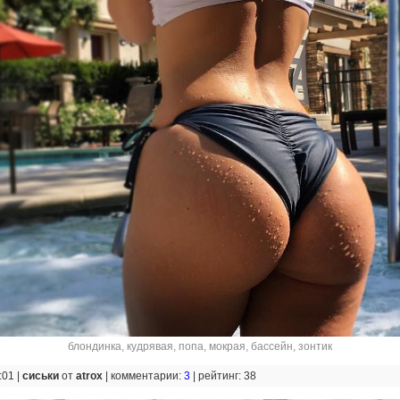
блондинка
,
кудрявая
,
попа
,
мокрая
,
бассейн
,
зонтик
:01 |
сиськи
от
atrox
|
комментарии:
3
|
рейтинг: 38