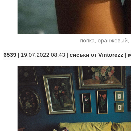
попка
,
оранжевый
,
6539
| 19.07.2022 08:43 |
сиськи
от
Vintorezz
|
к