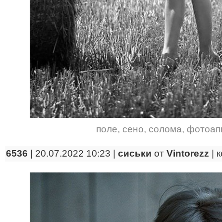
поле
,
сено
,
солома
,
фотоап
6536
| 20.07.2022 10:23 |
сиськи
от
Vintorezz
|
к