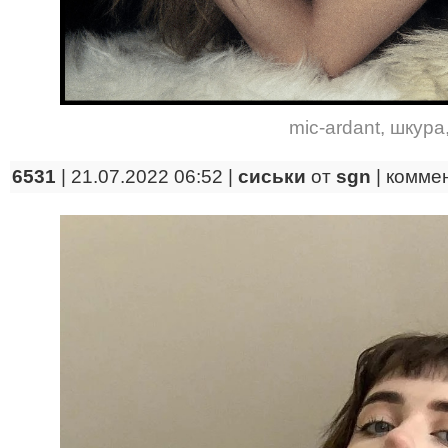
mic-ardant
,
шкура
6531
| 21.07.2022 06:52 |
сиськи
от
sgn
|
комме