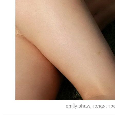
emily shaw
,
голая
,
тр