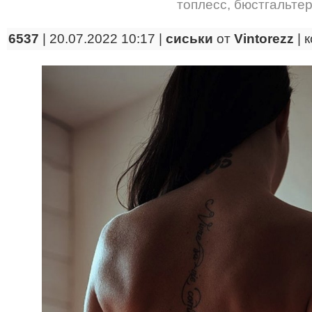
топлесс
,
бюстгальте
6537
| 20.07.2022 10:17 |
сиськи
от
Vintorezz
|
к