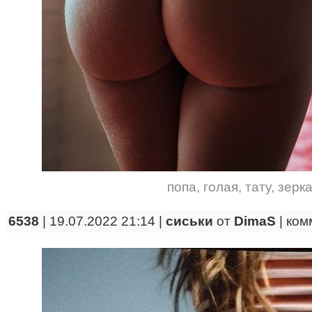
попа
,
голая
,
тату
,
зерк
6538
| 19.07.2022 21:14 |
сиськи
от
DimaS
|
ком