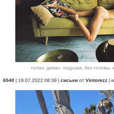
голая
,
диван
,
подушка
,
без головы
,
6540
| 19.07.2022 08:39 |
сиськи
от
Vintorezz
|
к