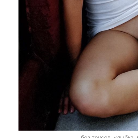
без трусов
,
улыбка
,