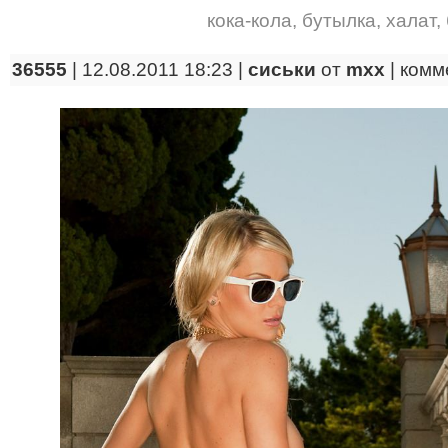
кока-кола
,
бутылка
,
халат
,
36555
| 12.08.2011 18:23 |
сиськи
от
mxx
|
комм