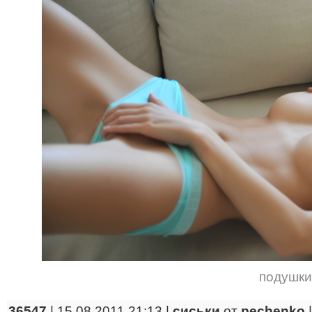
подушки
36547
| 15.08.2011 21:13 |
сиськи
от
pechenko