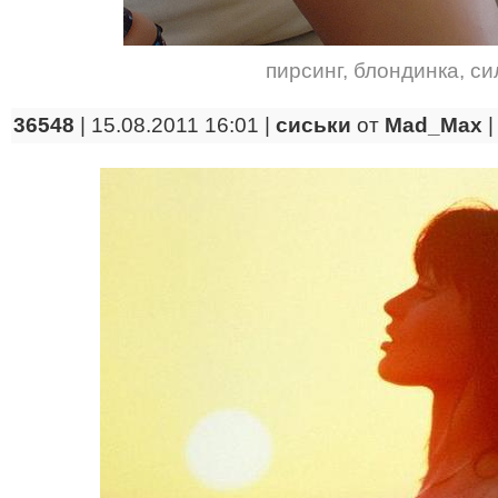
пирсинг
,
блондинка
,
си
36548
| 15.08.2011 16:01 |
сиськи
от
Mad_Max