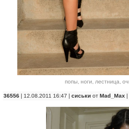
попы
,
ноги
,
лестница
,
оч
36556
| 12.08.2011 16:47 |
сиськи
от
Mad_Max