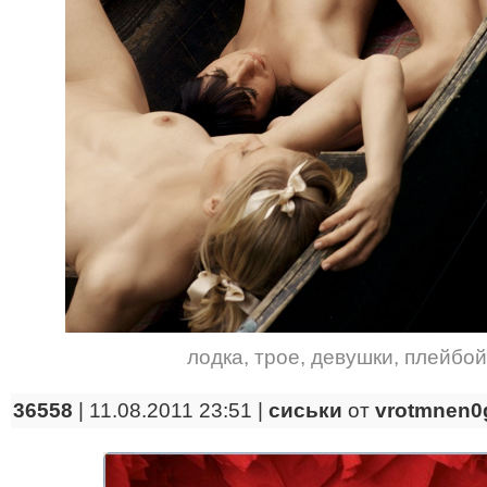
лодка
,
трое
,
девушки
,
плейбой
36558
| 11.08.2011 23:51 |
сиськи
от
vrotmnen0