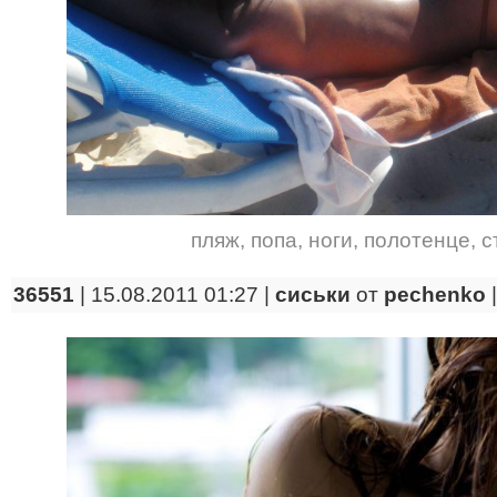
пляж
,
попа
,
ноги
,
полотенце
,
с
36551
| 15.08.2011 01:27 |
сиськи
от
pechenko