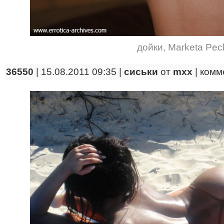
дойки
,
Marketa Pec
36550
| 15.08.2011 09:35 |
сиськи
от
mxx
|
комм