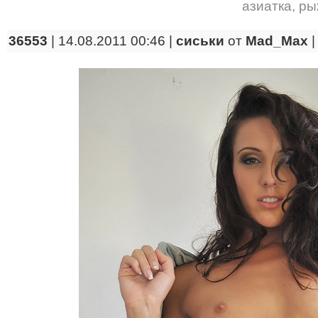
азиатка
,
ры
36553
| 14.08.2011 00:46 |
сиськи
от
Mad_Max