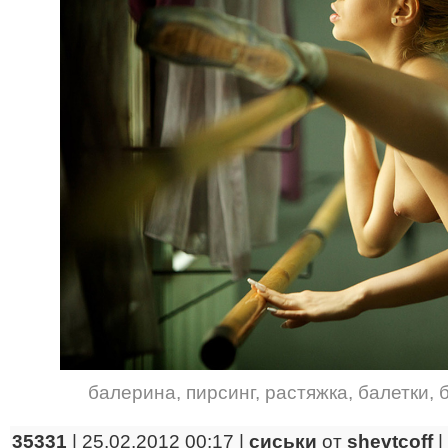
балерина
,
пирсинг
,
растяжка
,
балетки
,
35331
| 25.02.2012 00:17 |
сиськи
от
shevtcoff
|