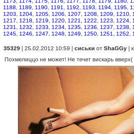
1173
,
1174
,
1175
,
1176
,
1177
,
1178
,
1179
,
1180
,
1
1188
,
1189
,
1190
,
1191
,
1192
,
1193
,
1194
,
1195
,
1
1203
,
1204
,
1205
,
1206
,
1207
,
1208
,
1209
,
1210
,
1217
,
1218
,
1219
,
1220
,
1221
,
1222
,
1223
,
1224
,
1231
,
1232
,
1233
,
1234
,
1235
,
1236
,
1237
,
1238
,
1245
,
1246
,
1247
,
1248
,
1249
,
1250
,
1251
,
1252
,
35329
| 25.02.2012 10:59 |
сиськи
от
ShaGGy
|
Похмелиццо не может! Не течет вискарь вверх( Kl