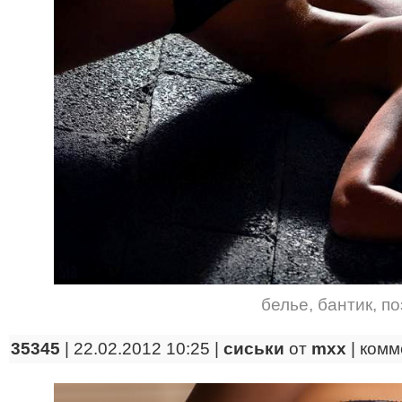
белье
,
бантик
,
по
35345
| 22.02.2012 10:25 |
сиськи
от
mxx
|
комм