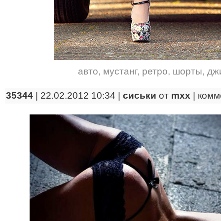
авто
,
мустанг
,
ретро
,
шорты
,
дж
35344
| 22.02.2012 10:34 |
сиськи
от
mxx
|
комм