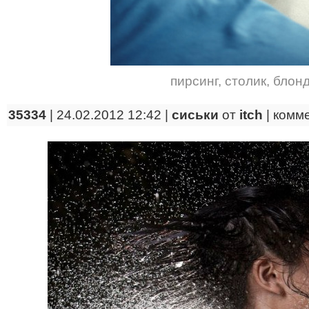
пирсинг
,
столик
,
блон
35334
| 24.02.2012 12:42 |
сиськи
от
itch
|
комм