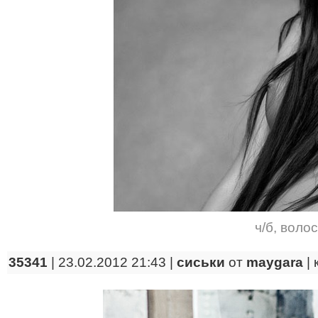
ч/б
,
воло
35341
| 23.02.2012 21:43 |
сиськи
от
maygara
|