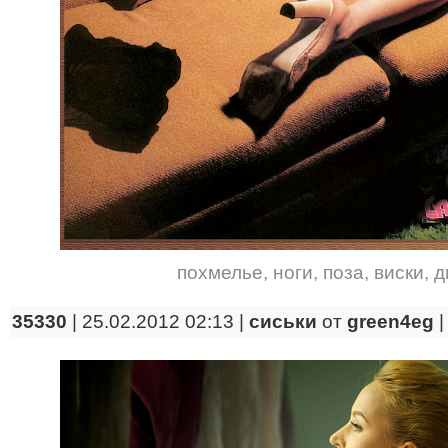
похмелье
,
ноги
,
поза
,
виски
,
д
35330
| 25.02.2012 02:13 |
сиськи
от
green4eg