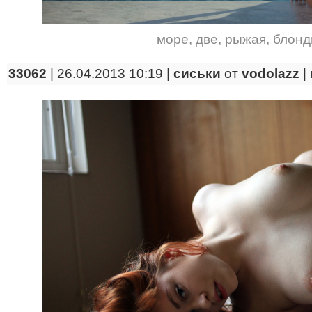
море
,
две
,
рыжая
,
блонд
33062
| 26.04.2013 10:19 |
сиськи
от
vodolazz
|