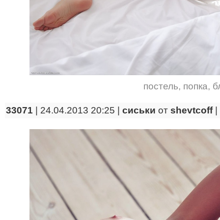
постель
,
попка
,
б
33071
| 24.04.2013 20:25 |
сиськи
от
shevtcoff
|