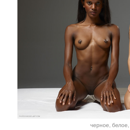
черное
,
белое