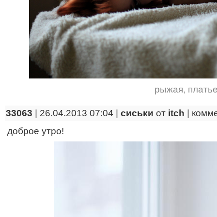
рыжая
,
плать
33063
| 26.04.2013 07:04 |
сиськи
от
itch
|
комм
доброе утро!