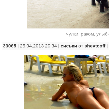
чулки
,
раком
,
улыб
33065
| 25.04.2013 20:34 |
сиськи
от
shevtcoff
|