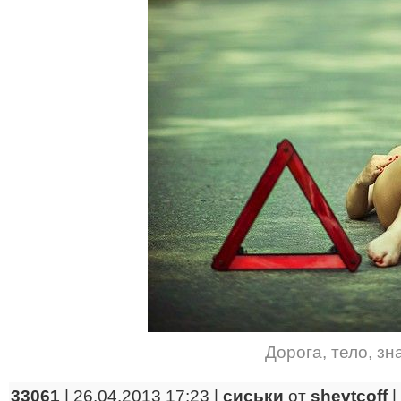
Дорога
,
тело
,
зн
33061
| 26.04.2013 17:23 |
сиськи
от
shevtcoff
|