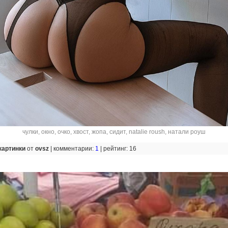
чулки
,
окно
,
очко
,
хвост
,
жопа
,
сидит
,
natalie roush
,
натали роуш
картинки
от
ovsz
|
комментарии:
1
|
рейтинг: 16