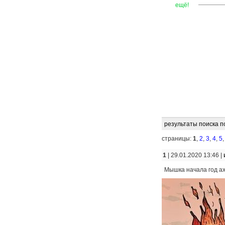
—
—
—
ещё!
результаты поиска п
страницы:
1
,
2
,
3
,
4
,
5
1
| 29.01.2020 13:46 |
Мышка начала год аху