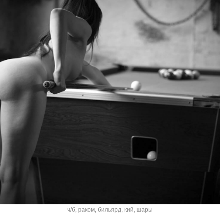
ч/б
,
раком
,
бильярд
,
кий
,
шары