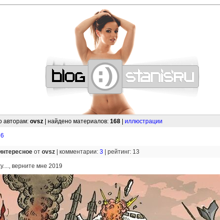
—
—
—
—
—
—
—
—
—
—
—
—
—
—
—
—
—
—
—
—
—
—
—
—
—
—
—
—
о авторам:
ovsz
| найдено материалов:
168
|
иллюстрации
,
6
интересное
от
ovsz
|
комментарии:
3
|
рейтинг: 13
...., верните мне 2019