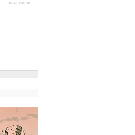
—
выкл. сиськи