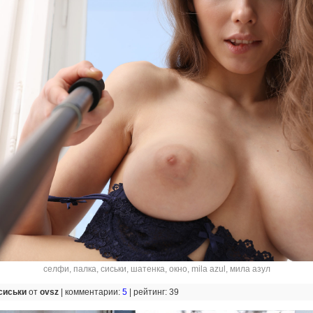
селфи
,
палка
,
сиськи
,
шатенка
,
окно
,
mila azul
,
мила азул
сиськи
от
ovsz
|
комментарии:
5
|
рейтинг: 39