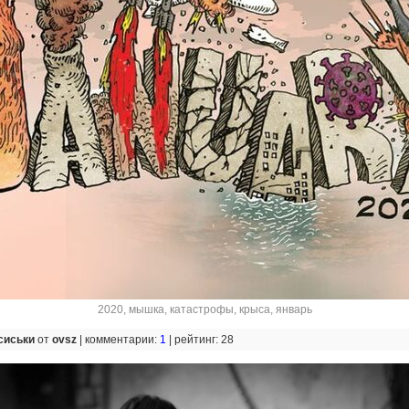
2020
,
мышка
,
катастрофы
,
крыса
,
январь
сиськи
от
ovsz
|
комментарии:
1
|
рейтинг: 28