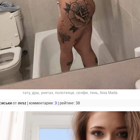
тату
,
душ
,
унитаз
,
полотенце
,
селфи
,
тень
,
Aixa Maita
сиськи
от
ovsz
|
комментарии:
3
|
рейтинг: 38