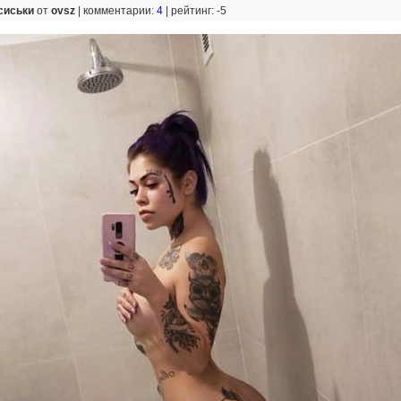
сиськи
от
ovsz
|
комментарии:
4
|
рейтинг: -5