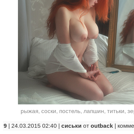
рыжая
,
соски
,
постель
,
лапшин
,
титьки
,
зе
9
| 24.03.2015 02:40 |
сиськи
от
outback
|
комме