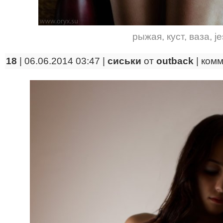
рыжая
,
куст
,
ваза
,
je
18
| 06.06.2014 03:47 |
сиськи
от
outback
|
комм