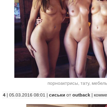
порноактрисы
,
тату
,
мебел
4
| 05.03.2016 08:01 |
сиськи
от
outback
|
комме