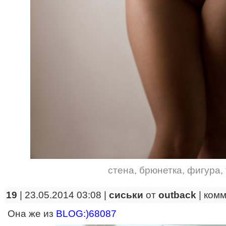
стена
,
брюнетка
,
фигура
,
19
| 23.05.2014 03:08 |
сиськи
от
outback
|
комм
Она же из
BLOG:)68087