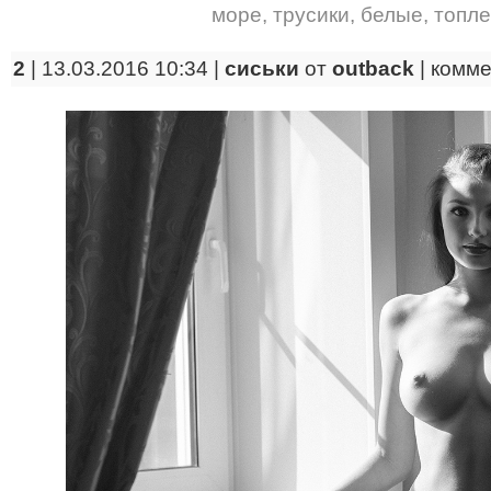
море
,
трусики
,
белые
,
топле
2
| 13.03.2016 10:34 |
сиськи
от
outback
|
комме