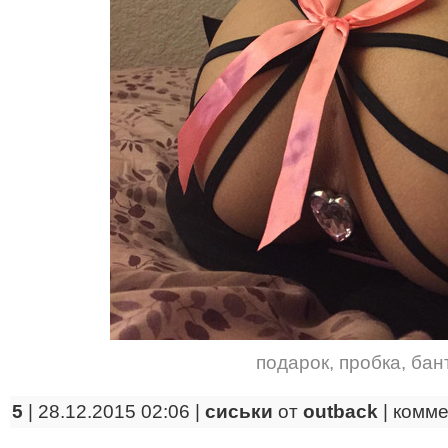
подарок
,
пробка
,
бан
5
| 28.12.2015 02:06 |
сиськи
от
outback
|
комме