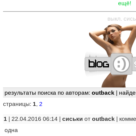
ещё!
—
—
—
—
—
—
—
—
—
—
—
—
—
—
—
—
—
выкл. сись
результаты поиска по авторам:
outback
| найд
страницы:
1
,
2
1
| 22.04.2016 06:14 |
сиськи
от
outback
|
комме
одна