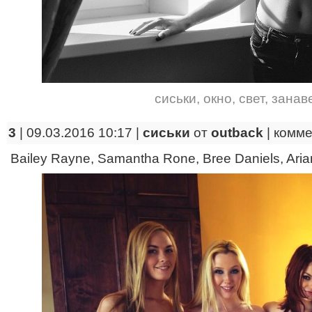
сиськи
,
окно
,
свет
,
занав
3
| 09.03.2016 10:17 |
сиськи
от
outback
|
комме
Bailey Rayne, Samantha Rone, Bree Daniels, Aria