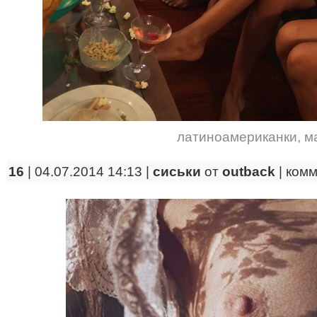
латиноамериканки
,
м
16
| 04.07.2014 14:13 |
сиськи
от
outback
|
комм