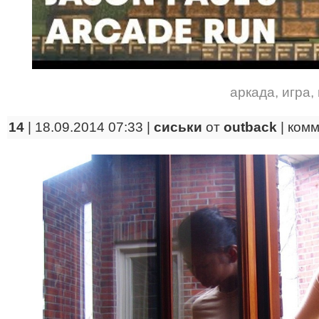
аркада
,
игра
,
14
| 18.09.2014 07:33 |
сиськи
от
outback
|
комм