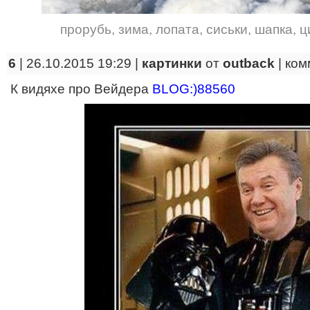
прорубь
,
зима
,
лопата
,
сиськи
,
шапка
,
ц
6
| 26.10.2015 19:29 |
картинки
от
outback
|
ком
К видяхе про Вейдера
BLOG:)88560