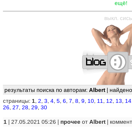
ещё!
—
—
—
—
—
—
—
—
—
—
—
—
—
—
—
—
—
выкл. сись
результаты поиска по авторам:
Albert
| найден
страницы:
1
,
2
,
3
,
4
,
5
,
6
,
7
,
8
,
9
,
10
,
11
,
12
,
13
,
14
26
,
27
,
28
,
29
,
30
1
| 27.05.2021 05:26 |
прочее
от
Albert
|
коммен