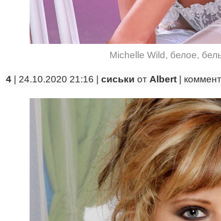
Michelle Wild
,
белое
,
бел
4
| 24.10.2020 21:16 |
сиськи
от
Albert
|
коммен