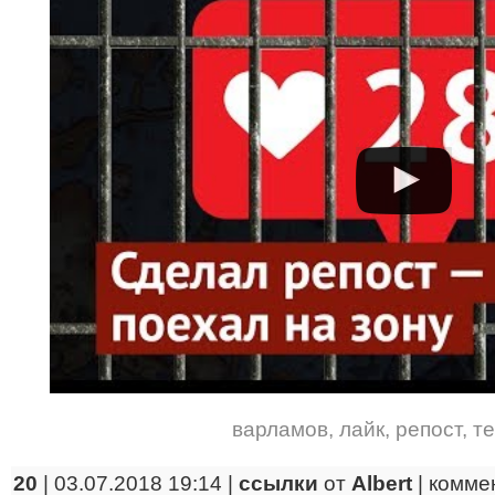
варламов
,
лайк
,
репост
,
т
20
| 03.07.2018 19:14 |
ссылки
от
Albert
|
комме