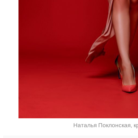
Наталья Поклонская
,
к