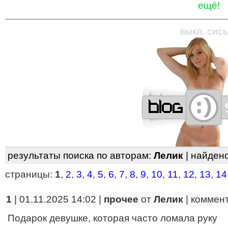
ещё!
—
—
—
—
—
—
—
—
—
—
—
—
—
—
—
—
—
выкл. сись
результаты поиска по авторам:
Лелик
| найден
страницы:
1
,
2
,
3
,
4
,
5
,
6
,
7
,
8
,
9
,
10
,
11
,
12
,
13
,
14
1
| 01.11.2025 14:02 |
прочее
от
Лелик
|
коммен
Подарок девушке, которая часто ломала руку