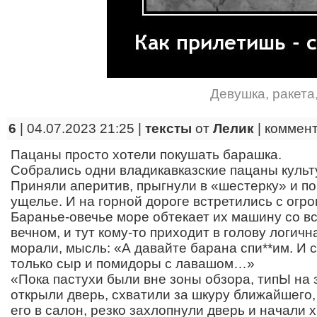
Девушка
,
ракета
6
| 04.07.2023 21:25 |
тексты
от
Лелик
|
коммен
Пацаны просто хотели покушать барашка.
Cобрались одни владикавказские пацаны культ
Приняли аперитив, прыгнули в «шестерку» и п
ущелье. И на горной дороге встретились с огр
Баранье-овечье море обтекает их машину со вс
вечном, и тут кому-то приходит в голову логичн
морали, мысль: «А давайте барана спи**им. И с
только сыр и помидоры с лавашом…»
«Пока пастухи были вне зоны обзора, типЫ на
открыли дверь, схватили за шкуру ближайшего,
его в салон, резко захлопнули дверь и начали 