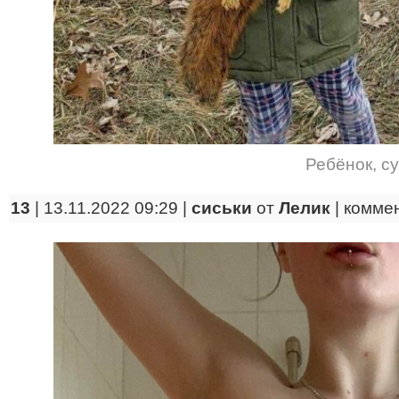
Ребёнок
,
су
13
| 13.11.2022 09:29 |
сиськи
от
Лелик
|
комме