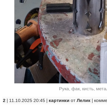
Рука
,
фак
,
кисть
,
мета
2
| 11.10.2025 20:45 |
картинки
от
Лелик
|
комм