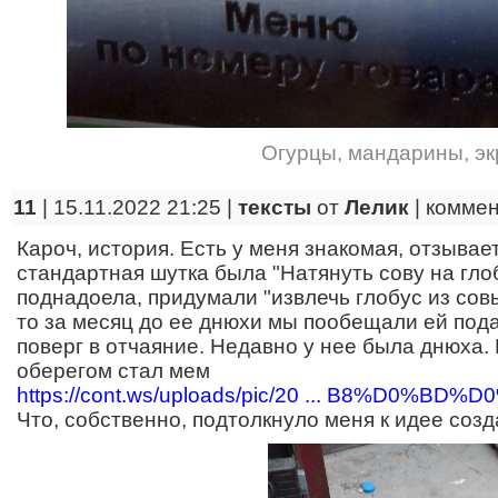
Огурцы
,
мандарины
,
эк
11
| 15.11.2022 21:25 |
тексты
от
Лелик
|
коммен
Кароч, история. Есть у меня знакомая, отзывает
стандартная шутка была "Натянуть сову на глоб
поднадоела, придумали "извлечь глобус из совы"
то за месяц до ее днюхи мы пообещали ей подар
поверг в отчаяние. Недавно у нее была днюха.
оберегом стал мем
https://cont.ws/uploads/pic/20 ... B8%D0%B
Что, собственно, подтолкнуло меня к идее соз