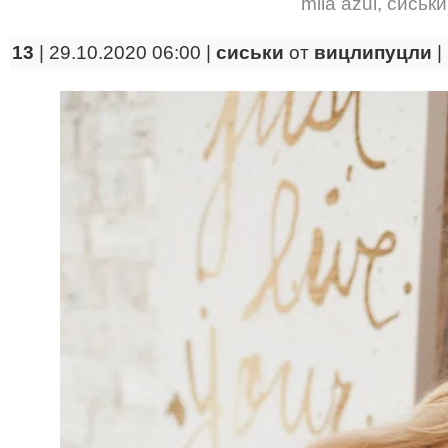
mila azul
,
сиськи
13
| 29.10.2020 06:00 |
сиськи
от
вицлипуцли
|