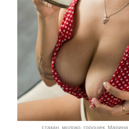
стакан
,
молоко
,
горошек
,
Марина