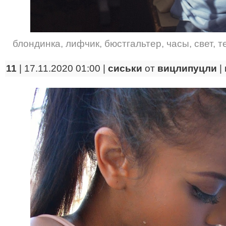
блондинка
,
лифчик
,
бюстгальтер
,
часы
,
свет
,
т
11
| 17.11.2020 01:00 |
сиськи
от
вицлипуцли
|