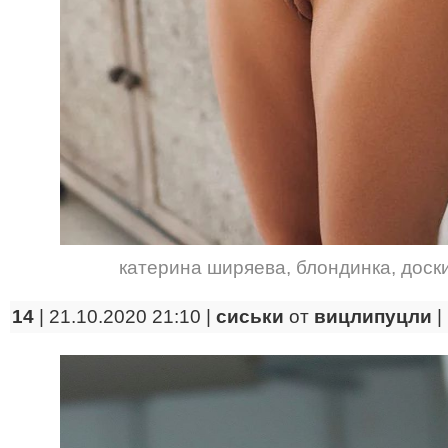
катерина ширяева
,
блондинка
,
доск
14
| 21.10.2020 21:10 |
сиськи
от
вицлипуцли
|