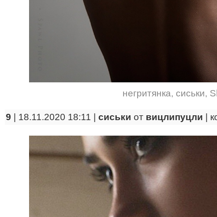
негритянка
,
сиськи
,
S
9
| 18.11.2020 18:11 |
сиськи
от
вицлипуцли
|
к