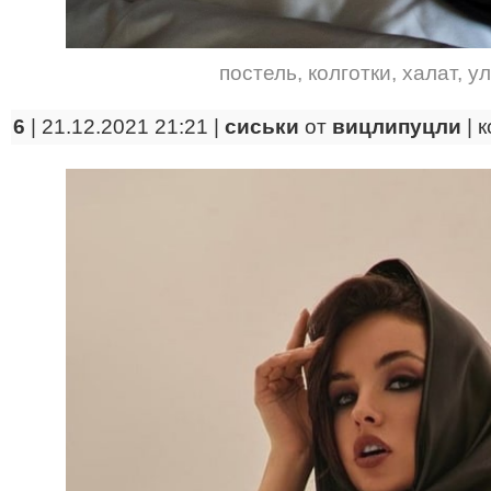
постель
,
колготки
,
халат
,
у
6
| 21.12.2021 21:21 |
сиськи
от
вицлипуцли
|
к