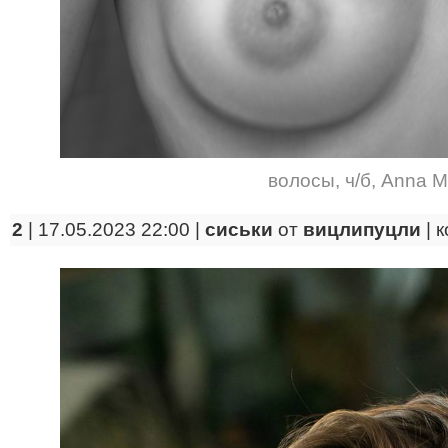
волосы
,
ч/б
,
Anna Ma
2
| 17.05.2023 22:00 |
сиськи
от
вицлипуцли
|
к