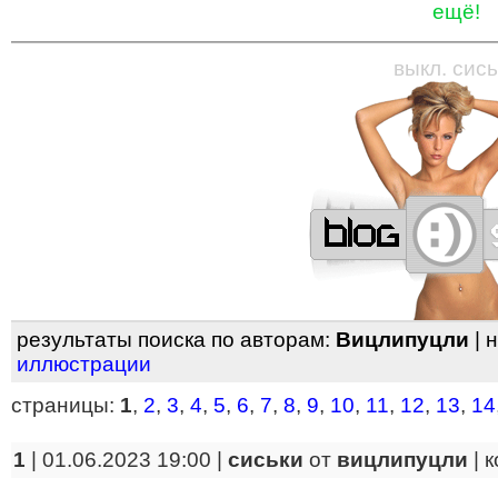
ещё!
—
—
—
—
—
—
—
—
—
—
—
—
—
—
—
—
—
выкл. сись
результаты поиска по авторам:
Вицлипуцли
| 
иллюстрации
страницы:
1
,
2
,
3
,
4
,
5
,
6
,
7
,
8
,
9
,
10
,
11
,
12
,
13
,
14
1
| 01.06.2023 19:00 |
сиськи
от
вицлипуцли
|
к