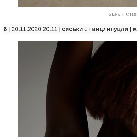
закат
,
сте
8
| 20.11.2020 20:11 |
сиськи
от
вицлипуцли
|
к