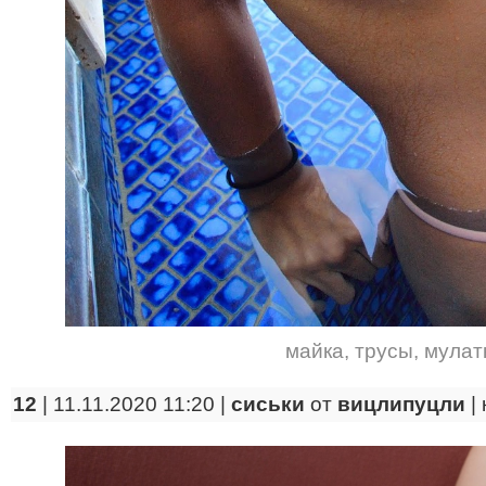
майка
,
трусы
,
мулат
12
| 11.11.2020 11:20 |
сиськи
от
вицлипуцли
|