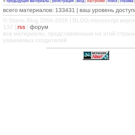
«
предыдущие материалы
|
регистрация
|
вход
|
настройки
|
поиск
|
справка
всего материалов: 133431 | ваш уровень доступа
© Stanis.Blog 2004-2026 |
BLOG.microscript
версия
132 |
rss
|
форум
все материалы, представленные на этой страни
уважаемых создателей
—
—
—
—
—
—
—
—
—
—
—
—
—
—
—
—
—
—