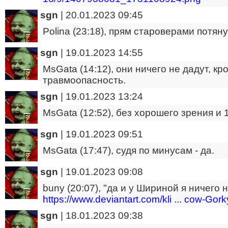
sgn
|
20.01.2023 09:45
Polina (23:18), прям староверами потяну
sgn
|
19.01.2023 14:55
MsGata (14:12), они ничего не дадут, к
травмоопасность.
sgn
|
19.01.2023 13:24
MsGata (12:52), без хорошего зрения и
sgn
|
19.01.2023 09:51
MsGata (17:47), судя по минусам - да.
sgn
|
19.01.2023 09:08
buny (20:07), "да и у Шириной я ничего 
https://www.deviantart.com/kli ... cow-G
sgn
|
18.01.2023 09:38