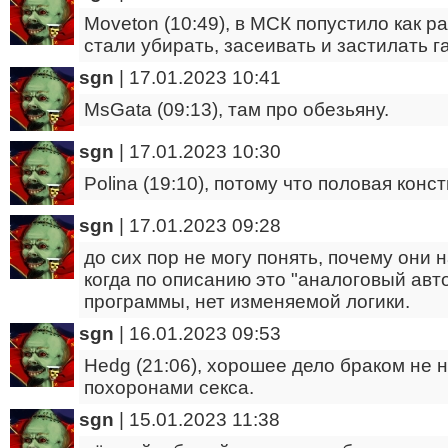
Moveton (10:49), в МСК попустило как ра
стали убирать, засеивать и застилать г
sgn
|
17.01.2023 10:41
MsGata (09:13), там про обезьяну.
sgn
|
17.01.2023 10:30
Polina (19:10), потому что половая кон
sgn
|
17.01.2023 09:28
до сих пор не могу понять, почему они
когда по описанию это "аналоговый авто
программы, нет изменяемой логики.
sgn
|
16.01.2023 09:53
Hedg (21:06), хорошее дело браком не 
похоронами секса.
sgn
|
15.01.2023 11:38