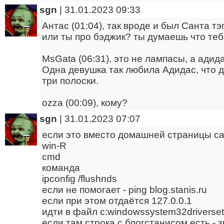
sgn
|
31.01.2023 09:33
Антас (01:04), так вроде и был Санта тэ
или ты про бэджик? ты думаешь что тебе
MsGata (06:31), это не лампасы, а адида
Одна девушка так любила Адидас, что 
три полоски.
ozza (00:09), кому?
sgn
|
31.01.2023 07:07
если это вместо домашней страницы сай
win-R
cmd
команда
ipconfig /flushnds
если не помогает - ping blog.stanis.ru
если при этом отдаётся 127.0.0.1
идти в файл c:windowssystem32driverset
если там строка с блогстанисом есть - з