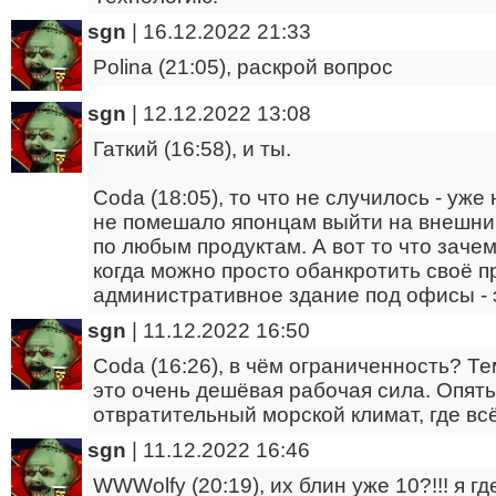
sgn
|
16.12.2022 21:33
Polina (21:05), раскрой вопрос
sgn
|
12.12.2022 13:08
Гаткий (16:58), и ты.
Coda (18:05), то что не случилось - уже
не помешало японцам выйти на внешний
по любым продуктам. А вот то что зачем
когда можно просто обанкротить своё п
административное здание под офисы - э
sgn
|
11.12.2022 16:50
Coda (16:26), в чём ограниченность? Т
это очень дешёвая рабочая сила. Опять
отвратительный морской климат, где вс
sgn
|
11.12.2022 16:46
WWWolfy (20:19), их блин уже 10?!!! я гд