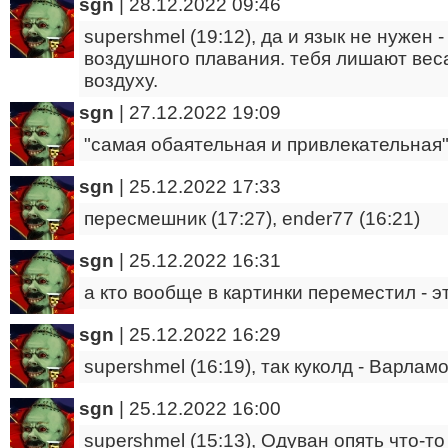
sgn
|
28.12.2022 09:46
supershmel (19:12), да и язык не нужен
воздушного плавания. тебя лишают веса
воздуху.
sgn
|
27.12.2022 19:09
"самая обаятельная и привлекательная
sgn
|
25.12.2022 17:33
пересмешник (17:27), ender77 (16:21)
sgn
|
25.12.2022 16:31
а кто вообще в картинки переместил - э
sgn
|
25.12.2022 16:29
supershmel (16:19), так куколд - Варлам
sgn
|
25.12.2022 16:00
supershmel (15:13), Одуван опять что-т