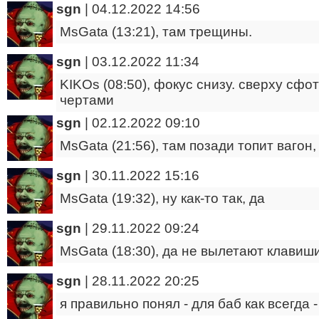
sgn
|
04.12.2022 14:56
MsGata (13:21), там трещины.
sgn
|
03.12.2022 11:34
KIKOs (08:50), фокус снизу. сверху сфот
чертами
sgn
|
02.12.2022 09:10
MsGata (21:56), там позади топит вагон,
sgn
|
30.11.2022 15:16
MsGata (19:32), ну как-то так, да
sgn
|
29.11.2022 09:24
MsGata (18:30), да не вылетают клавиши
sgn
|
28.11.2022 20:25
я правильно понял - для баб как всегда