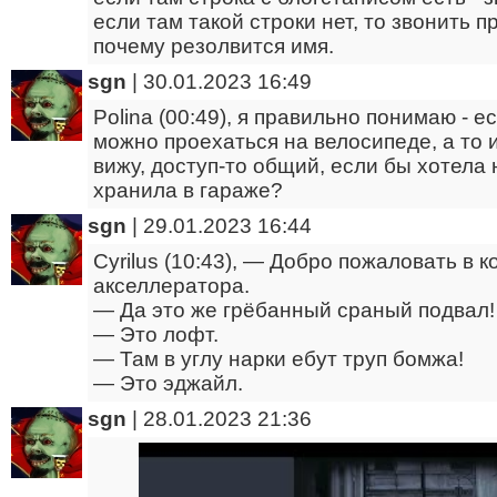
если там такой строки нет, то звонить п
почему резолвится имя.
sgn
|
30.01.2023 16:49
Polina (00:49), я правильно понимаю - е
можно проехаться на велосипеде, а то и
вижу, доступ-то общий, если бы хотела 
хранила в гараже?
sgn
|
29.01.2023 16:44
Cyrilus (10:43), — Добро пожаловать в 
акселлератора.
— Да это же грёбанный сраный подвал!
— Это лофт.
— Там в углу нарки ебут труп бомжа!
— Это эджайл.
sgn
|
28.01.2023 21:36