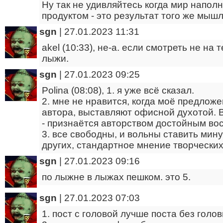
Ну так не удивляйтесь когда мир напо
продуктом - это результат того же мыш
sgn
|
27.01.2023 11:31
akel (10:33), не-а. если смотреть не на
лыжи.
sgn
|
27.01.2023 09:25
Polina (08:08), 1. я уже всё сказал.
2. мне не нравится, когда моё предлож
автора, выставляют офисной духотой. 
- признаётся авторством достойным во
3. все свободны, и вольны ставить мин
других, стандартное мнение творческих
sgn
|
27.01.2023 09:16
по лыжне в лыжах пешком. это 5.
sgn
|
27.01.2023 07:03
1. пост с головой лучше поста без голов