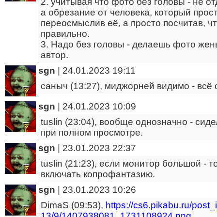
2. учитывая что фото без головы - не о
а обрезание от человека, который прос
переосмыслив её, а просто посчитав, чт
правильно.
3. Надо без головы - делаешь фото же
автор.
sgn
|
24.01.2023 19:11
саныч (13:27), миджорней видимо - всё
sgn
|
24.01.2023 10:09
tuslin (23:04), вообще однозначно - сид
при полном просмотре.
sgn
|
23.01.2023 22:37
tuslin (21:23), если монитор большой - 
включать копрофантазию.
sgn
|
23.01.2023 10:26
DimaS (09:53),
https://cs6.pikabu.ru/post_i
13/9/1407938081_1731108924.png