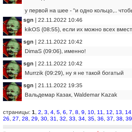
у первой на шее - "и одно кольцо,.. что
sgn
|
22.11.2022 10:46
kikOS (08:55), если их можно всех вмест
sgn
|
22.11.2022 10:42
DimaS (09:06), именно!
sgn
|
22.11.2022 10:42
Murrzik (09:29), ну я не такой богатый
sgn
|
21.11.2022 19:35
Вальдемар Казак, Waldemar Kazak
страницы:
1
,
2
,
3
,
4
,
5
,
6
,
7
,
8
,
9
,
10
,
11
,
12
,
13
,
14
26
,
27
,
28
,
29
,
30
,
31
,
32
,
33
,
34
,
35
,
36
,
37
,
38
,
39