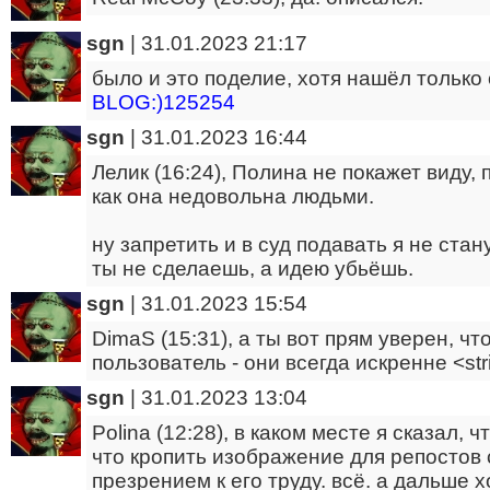
sgn
|
31.01.2023 21:17
было и это поделие, хотя нашёл только
BLOG:)125254
sgn
|
31.01.2023 16:44
Лелик (16:24), Полина не покажет виду,
как она недовольна людьми.
ну запретить и в суд подавать я не ста
ты не сделаешь, а идею убьёшь.
sgn
|
31.01.2023 15:54
DimaS (15:31), а ты вот прям уверен, ч
пользователь - они всегда искренне <st
sgn
|
31.01.2023 13:04
Polina (12:28), в каком месте я сказал,
что кропить изображение для репостов
презрением к его труду. всё. а дальше х