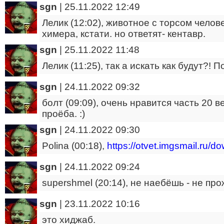
sgn
|
25.11.2022 12:49
Лелик (12:02), животное с торсом челове
химера, кстати. но ответят- кентавр.
sgn
|
25.11.2022 11:48
Лелик (11:25), так а искать как будут?! П
sgn
|
24.11.2022 09:32
болт (09:09), очень нравится часть 20 
проёба. :)
sgn
|
24.11.2022 09:30
Polina (00:18),
https://otvet.imgsmail.ru
sgn
|
24.11.2022 09:24
supershmel (20:14), не наебёшь - не пр
sgn
|
23.11.2022 10:16
это хиджаб.