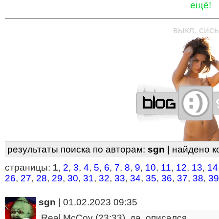
ещё!
—
—
—
—
—
—
—
—
—
—
—
—
—
—
—
—
—
выкл. сись
результаты поиска по авторам:
sgn
| найдено 
страницы:
1
,
2
,
3
,
4
,
5
,
6
,
7
,
8
,
9
,
10
,
11
,
12
,
13
,
14
26
,
27
,
28
,
29
,
30
,
31
,
32
,
33
,
34
,
35
,
36
,
37
,
38
,
39
sgn
|
01.02.2023 09:35
Real McCoy (23:33), да. описался.