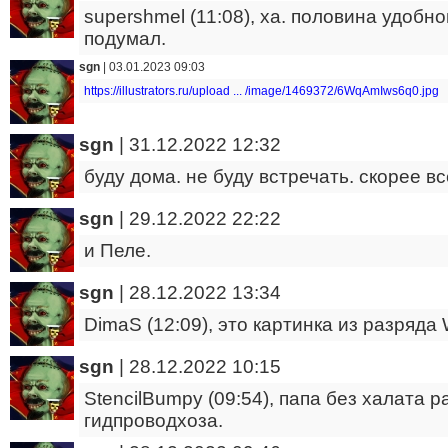
supershmel (11:08), ха. половина удобно
подумал.
sgn
|
03.01.2023 09:03
https://illustrators.ru/upload ... /image/1469372/6WqAmIws6q0.jpg
sgn
|
31.12.2022 12:32
буду дома. не буду встречать. скорее вс
sgn
|
29.12.2022 22:22
и Пеле.
sgn
|
28.12.2022 13:34
DimaS (12:09), это картинка из разряда 
sgn
|
28.12.2022 10:15
StencilBumpy (09:54), папа без халата р
гидпроводхоза.