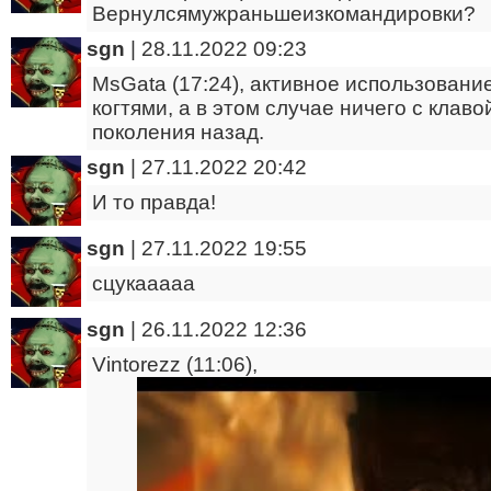
Вернулсямужраньшеизкомандировки?
sgn
|
28.11.2022 09:23
MsGata (17:24), активное использовани
когтями, а в этом случае ничего с клаво
поколения назад.
sgn
|
27.11.2022 20:42
И то правда!
sgn
|
27.11.2022 19:55
сцукааааа
sgn
|
26.11.2022 12:36
Vintorezz (11:06),