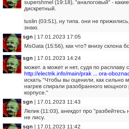
supershmel (19:18), "аналоговый" - как
дискретный.
tuslin (03:51), ну типа. они не прижилис
знаю.
sgn
|
17.01.2023 17:05
MsGata (15:56), как что? внизу склона б
sgn
|
17.01.2023 14:24
может. а может и нет, судя по расплаву 
http://electrik.info/main/prak ... ora-oboz
искать "Чтобы вы оценили, как сильно м
нагрев спирали разобранного мощного р
корпусе."
sgn
|
17.01.2023 11:43
Лелик (11:03), анекдот про "разбейтесь 
не лису.
sgn
|
17.01.2023 11:42