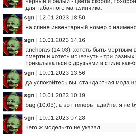
чёрный и белый - цвета скорби, похорон
для табачного магазинчика.
sgn
|
12.01.2023 18:50
на спине инвентарный номер с наимен
sgn
|
10.01.2023 14:16
anchoras (14:03), хотеть быть мёртвым
смерти и хотеть исчезнуть - три разных 
прикалываться с друзьями в стиле как-б
sgn
|
10.01.2023 13:56
да успокойтесь вы. стандартная мода н
sgn
|
10.01.2023 10:19
bag (10:05), а вот теперь гадайте. я не 
sgn
|
10.01.2023 07:28
чего ж модель-то не указал.