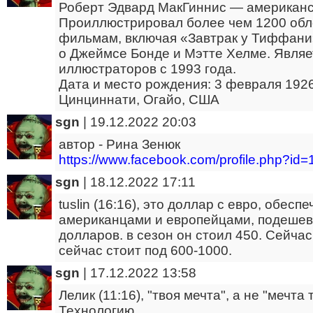
Роберт Эдвард МакГиннис — американс
Проиллюстрировал более чем 1200 обло
фильмам, включая «Завтрак у Тиффани
о Джеймсе Бонде и Мэтте Хелме. Явля
иллюстраторов c 1993 года.
Дата и место рождения: 3 февраля 1926&
Цинциннати, Огайо, США
sgn
|
19.12.2022 20:03
автор - Рина Зенюк
https://www.facebook.com/profile.php?i
sgn
|
18.12.2022 17:11
tuslin (16:16), это доллар с евро, обе
американцами и европейцами, подешевел
долларов. в сезон он стоил 450. Сейча
сейчас стоит под 600-1000.
sgn
|
17.12.2022 13:58
Лелик (11:16), "твоя мечта", а не "мечта
Технологию.