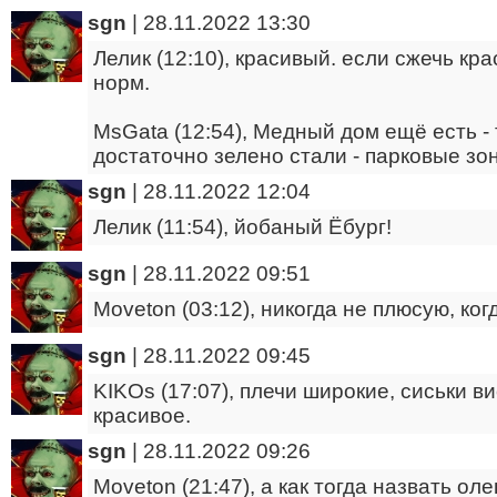
sgn
|
28.11.2022 13:30
Лелик (12:10), красивый. если сжечь кр
норм.
MsGata (12:54), Медный дом ещё есть -
достаточно зелено стали - парковые зо
sgn
|
28.11.2022 12:04
Лелик (11:54), йобаный Ёбург!
sgn
|
28.11.2022 09:51
Moveton (03:12), никогда не плюсую, к
sgn
|
28.11.2022 09:45
KIKOs (17:07), плечи широкие, сиськи в
красивое.
sgn
|
28.11.2022 09:26
Moveton (21:47), а как тогда назвать ол