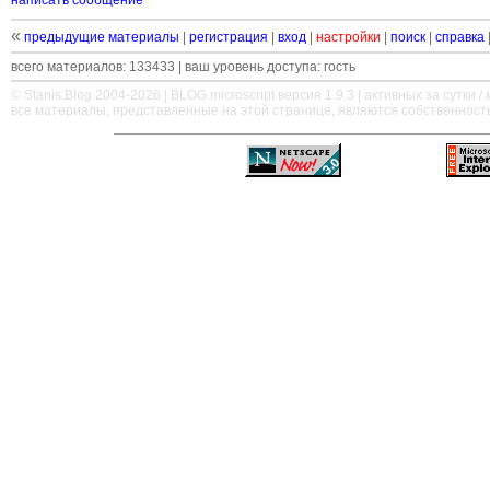
написать сообщение
«
предыдущие материалы
|
регистрация
|
вход
|
настройки
|
поиск
|
справка
всего материалов: 133433 | ваш уровень доступа: гость
© Stanis.Blog 2004-2026 |
BLOG.microscript
версия 1.9.3 | активных за сутки / м
все материалы, представленные на этой странице, являются собственност
—
—
—
—
—
—
—
—
—
—
—
—
—
—
—
—
—
—
—
—
—