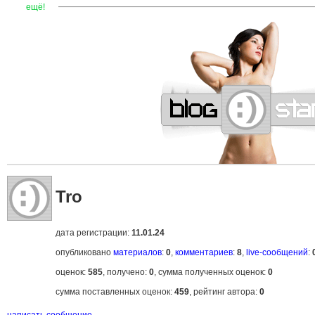
—
—
—
—
—
—
—
—
—
—
—
—
—
—
—
—
—
—
—
—
—
—
ещё!
Tro
дата регистрации:
11.01.24
опубликовано
материалов
:
0
,
комментариев
:
8
,
live-сообщений
:
оценок:
585
, получено:
0
, сумма полученных оценок:
0
сумма поставленных оценок:
459
, рейтинг автора:
0