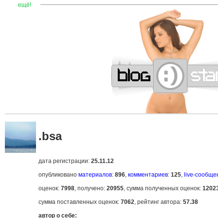
—
—
—
—
—
—
—
—
—
—
—
—
—
—
—
—
—
—
—
—
—
—
ещё!
.bsa
дата регистрации:
25.11.12
опубликовано
материалов
:
896
,
комментариев
:
125
,
live-сообще
оценок:
7998
, получено:
20955
, сумма полученных оценок:
1202
сумма поставленных оценок:
7062
, рейтинг автора:
57.38
автор о себе: