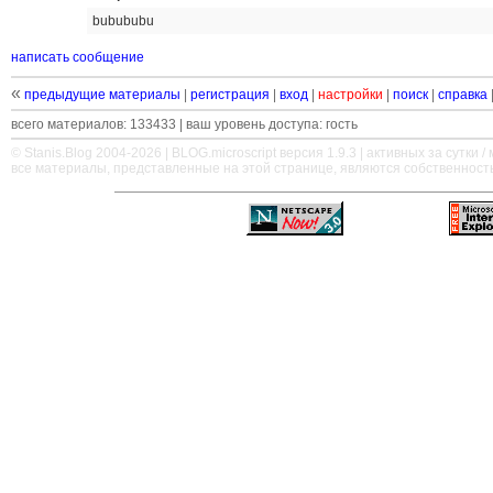
bubububu
написать сообщение
«
предыдущие материалы
|
регистрация
|
вход
|
настройки
|
поиск
|
справка
всего материалов: 133433 | ваш уровень доступа: гость
© Stanis.Blog 2004-2026 |
BLOG.microscript
версия 1.9.3 | активных за сутки / м
все материалы, представленные на этой странице, являются собственност
—
—
—
—
—
—
—
—
—
—
—
—
—
—
—
—
—
—
—
—
—