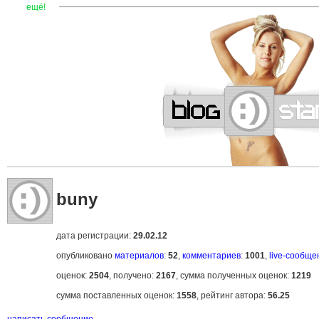
—
—
—
—
—
—
—
—
—
—
—
—
—
—
—
—
—
—
—
—
—
—
ещё!
buny
дата регистрации:
29.02.12
опубликовано
материалов
:
52
,
комментариев
:
1001
,
live-сообще
оценок:
2504
, получено:
2167
, сумма полученных оценок:
1219
сумма поставленных оценок:
1558
, рейтинг автора:
56.25