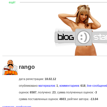
—
—
—
—
—
—
—
—
—
—
—
—
—
—
—
—
—
—
—
—
—
—
ещё!
rango
дата регистрации:
18.02.12
опубликовано
материалов
:
1
,
комментариев
:
618
,
live-сообщени
оценок:
6587
, получено:
23
, сумма полученных оценок:
-3
сумма поставленных оценок:
4603
, рейтинг автора:
-13.04