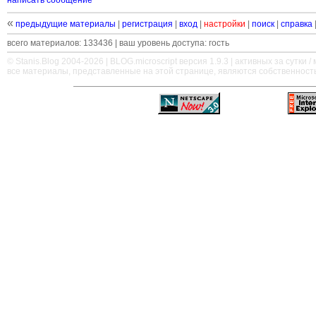
написать сообщение
«
предыдущие материалы
|
регистрация
|
вход
|
настройки
|
поиск
|
справка
всего материалов: 133436 | ваш уровень доступа: гость
© Stanis.Blog 2004-2026 |
BLOG.microscript
версия 1.9.3 | активных за сутки / м
все материалы, представленные на этой странице, являются собственност
—
—
—
—
—
—
—
—
—
—
—
—
—
—
—
—
—
—
—
—
—